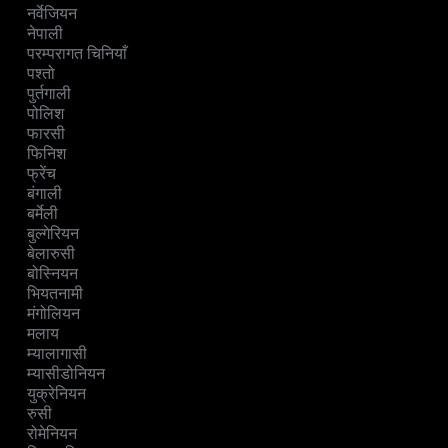
नर्वेजियन
नेपाली
परम्परागत चिनियाँ
पश्तो
पुर्तगाली
पोलिश
फारसी
फिनिश
फ्रेंच
बंगाली
बर्मेली
बुल्गेरियन
बेलारुसी
बोस्नियन
भियतनामी
मंगोलियन
मलाय
म्यालागासी
म्यासीडोनियन
युक्रेनियन
रुसी
रोमेनियन