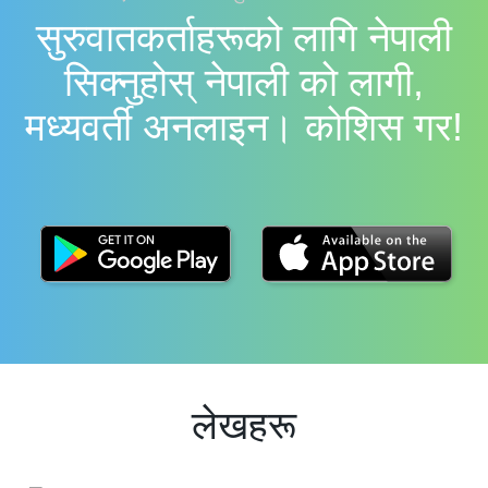
सुरुवातकर्ताहरूको लागि नेपाली
सिक्नुहोस् नेपाली को लागी,
मध्यवर्ती अनलाइन। काेशिस गर!
लेखहरू