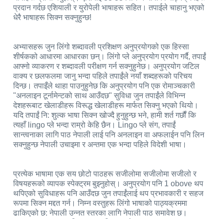
प्रदान गर्दछ एशियाली र युरोपेली भाषाहरू सहित। तपाईले चाहानु भएको
धेरै भाषाहरू सिक्न सक्नुहुन्छ!
अभ्यासहरू जुन लिंगो शब्दावली प्रशिक्षण अनुप्रयोगको एक हिस्सा
शीर्षकको आधारमा आधारका छन्। लिंगो प्ले अनुप्रयोग प्रयोग गर्दै, तपाईं
आफ्नो व्याकरण र शब्दावली परीक्षण गर्न सक्नुहुनेछ। अनुप्रयोग जटिल
वाक्य र छलफलमा जानु भन्दा पहिले तपाईंले नयाँ शब्दहरूको परिचय
दिन्छ। तपाइँले थाहा पाउनुहुनेछ कि अनुप्रयोग पनि एक रोमाञ्चकारी
"अनलाइन टूर्नामेन्टको साथ आउँदछ" सुविधा जुन तपाईंले विभिन्न
देशहरूबाट खेलाडीहरू विरूद्ध खेलाडीहरू मार्फत सिक्नु भएको थियो।
यदि तपाईं नि: शुल्क भाषा सिक्न खोज्दै हुनुहुन्छ भने, हामी शर्त गर्छौं कि
त्यहाँ lingo प्ले भन्दा राम्रो केहि छैन। Lingo प्ले संग, तपाईं
सान्त्वनाका लागि पाठ नेपाली लाई पनि अनलाइन वा अफलाईन पनि लिन
सक्नुहुन्छ नेपाली उचाइमा र अन्तमा एक भन्दा पहिले विदेशी भाषा।
प्रत्येक भाषामा एक सय छोटो पाठहरू सजीलोमा सजीलोमा सजीलो र
विषयहरूको व्यापक स्पेक्ट्रम बुझ्नुहोस्। अनुप्रयोग पनि 1 obove थप
थपिएको सुविधाहरू पनि आउँदछ जुन तपाईंलाई थप प्रभावकारी र सहज
रूपमा सिक्न मद्दत गर्न। निम्न वस्तुहरू लिंगो भाषाको पाठ्यक्रममा
ढाकिएको छ: नेपाली उन्नत स्तरका लागि नेपाली पाठ समावेश छ।