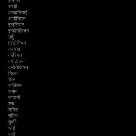
अम्हारी
अरबी
अल्बानियाई
आर्मीनियन
इटालियन
इन्डोनेसियन
उर्दु
एस्टोनियन
कजाख
कोरियन
क्याटालन
क्रोयेसियन
ग्रिक
चेक
जर्जियन
जर्मन
जापानी
डच
डेनिश
तमिल
तुर्की
थाई
दारी