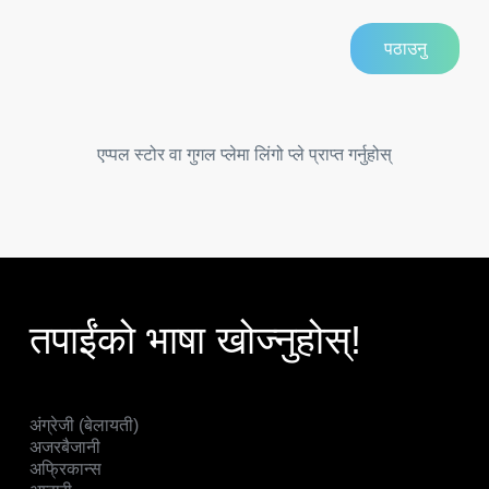
एप्पल स्टोर वा गुगल प्लेमा लिंगो प्ले प्राप्त गर्नुहोस्
तपाईंको भाषा खोज्नुहोस्!
अंग्रेजी (बेलायती)
अजरबैजानी
अफ्रिकान्स