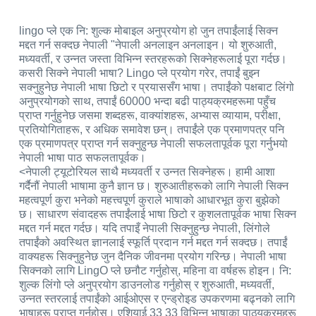
lingo प्ले एक नि: शुल्क मोबाइल अनुप्रयोग हो जुन तपाईंलाई सिक्न
मद्दत गर्न सक्दछ नेपाली "नेपाली अनलाइन अनलाइन। यो शुरुआती,
मध्यवर्ती, र उन्नत जस्ता विभिन्न स्तरहरूको सिक्नेहरूलाई पूरा गर्दछ।
कसरी सिक्ने नेपाली भाषा? Lingo प्ले प्रयोग गरेर, तपाईं बुझ्न
सक्नुहुनेछ नेपाली भाषा छिटो र प्रयाससँग भाषा। तपाईंको पक्षबाट लिंगो
अनुप्रयोगको साथ, तपाईं 60000 भन्दा बढी पाठ्यक्रमहरूमा पहुँच
प्राप्त गर्नुहुनेछ जसमा शब्दहरू, वाक्यांशहरू, अभ्यास व्यायाम, परीक्षा,
प्रतियोगिताहरू, र अधिक समावेश छन्। तपाईंले एक प्रमाणपत्र पनि
एक प्रमाणपत्र प्राप्त गर्न सक्नुहुन्छ नेपाली सफलतापूर्वक पूरा गर्नुभयो
नेपाली भाषा पाठ सफलतापूर्वक।
<नेपाली ट्यूटोरियल साथै मध्यवर्ती र उन्नत सिक्नेहरू। हामी आशा
गर्दैनौं नेपाली भाषामा कुनै ज्ञान छ। शुरुआतीहरूको लागि नेपाली सिक्न
महत्वपूर्ण कुरा भनेको महत्त्वपूर्ण कुराले भाषाको आधारभूत कुरा बुझेको
छ। साधारण संवादहरू तपाईंलाई भाषा छिटो र कुशलतापूर्वक भाषा सिक्न
मद्दत गर्न मद्दत गर्दछ। यदि तपाइँ नेपाली सिक्नुहुन्छ नेपाली, लिंगोले
तपाईंको अवस्थित ज्ञानलाई स्फूर्ति प्रदान गर्न मद्दत गर्न सक्दछ। तपाईं
वाक्यहरू सिक्नुहुनेछ जुन दैनिक जीवनमा प्रयोग गरिन्छ। नेपाली भाषा
सिक्नको लागि LingO प्ले छनौट गर्नुहोस्, महिना वा वर्षहरू होइन। नि:
शुल्क लिंगो प्ले अनुप्रयोग डाउनलोड गर्नुहोस् र शुरुआती, मध्यवर्ती,
उन्नत स्तरलाई तपाईंको आईओएस र एन्ड्रोइड उपकरणमा बढ्नको लागि
भाषाहरू प्राप्त गर्नुहोस्। एशियाई 33 33 विभिन्न भाषाका पाठ्यक्रमहरू