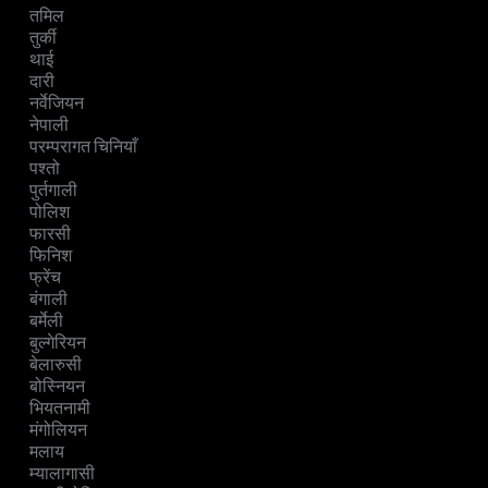
तमिल
तुर्की
थाई
दारी
नर्वेजियन
नेपाली
परम्परागत चिनियाँ
पश्तो
पुर्तगाली
पोलिश
फारसी
फिनिश
फ्रेंच
बंगाली
बर्मेली
बुल्गेरियन
बेलारुसी
बोस्नियन
भियतनामी
मंगोलियन
मलाय
म्यालागासी