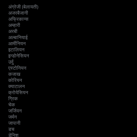
अंग्रेजी (बेलायती)
अजरबैजानी
अफ्रिकान्स
अम्हारी
अरबी
अल्बानियाई
आर्मीनियन
इटालियन
इन्डोनेसियन
उर्दु
एस्टोनियन
कजाख
कोरियन
क्याटालन
क्रोयेसियन
ग्रिक
चेक
जर्जियन
जर्मन
जापानी
डच
डेनिश