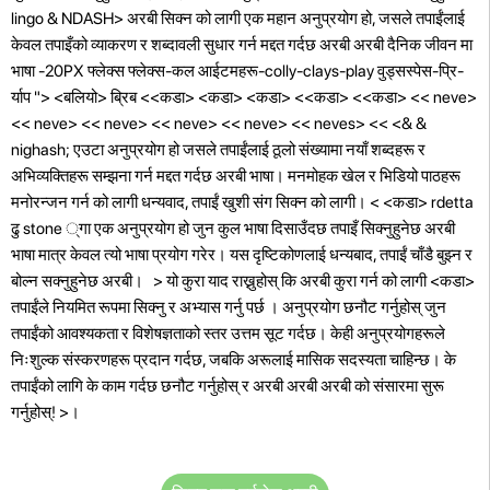
lingo
& NDASH> अरबी सिक्न को लागी एक महान अनुप्रयोग हो, जसले तपाईंलाई
केवल तपाइँको व्याकरण र शब्दावली सुधार गर्न मद्दत गर्दछ अरबी अरबी दैनिक जीवन मा
भाषा -20PX फ्लेक्स फ्लेक्स-कल आईटमहरू-colly-clays-play वुड्सस्पेस-प्रि-
र्याप "> <बलियो> ब्रिब
<<कडा> <कडा> <कडा> <<कडा> <<कडा> << neve>
<< neve> << neve> << neve> << neve> << neves> << <& &
nighash; एउटा अनुप्रयोग हो जसले तपाईंलाई ठूलो संख्यामा नयाँ शब्दहरू र
अभिव्यक्तिहरू सम्झना गर्न मद्दत गर्दछ अरबी भाषा। मनमोहक खेल र भिडियो पाठहरू
मनोरन्जन गर्न को लागी धन्यवाद, तपाईं खुशी संग सिक्न को लागी।
<
<कडा> rdetta
ढु stone ्गा एक अनुप्रयोग हो जुन कुल भाषा दिसाउँदछ तपाइँ सिक्नुहुनेछ अरबी
भाषा मात्र केवल त्यो भाषा प्रयोग गरेर। यस दृष्टिकोणलाई धन्यबाद, तपाईं चाँडै बुझ्न र
बोल्न सक्नुहुनेछ अरबी।
> यो कुरा याद राख्नुहोस् कि अरबी कुरा गर्न को लागी <कडा>
तपाईंले नियमित रूपमा सिक्नु र अभ्यास गर्नु पर्छ
। अनुप्रयोग छनौट गर्नुहोस् जुन
तपाईंको आवश्यकता र विशेषज्ञताको स्तर उत्तम सूट गर्दछ। केही अनुप्रयोगहरूले
निःशुल्क संस्करणहरू प्रदान गर्दछ, जबकि अरूलाई मासिक सदस्यता चाहिन्छ। के
तपाईंको लागि के काम गर्दछ छनौट गर्नुहोस् र अरबी अरबी अरबी को संसारमा सुरू
गर्नुहोस्!
>।