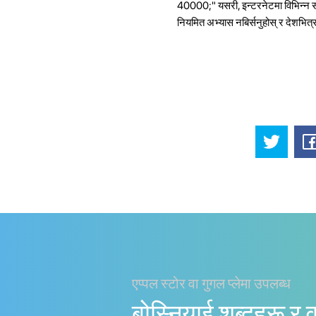
40000;" यसरी, इन्टरनेटमा विभिन्न स्रो
नियमित अभ्यास नबिर्सनुहोस् र देशभि
एप्पल स्टोर वा गुगल प्लेमा उपलब्ध
बोस्नियाई शब्दहरू र व