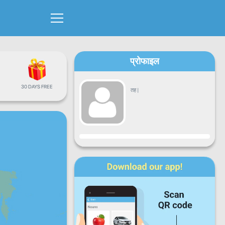
प्रोफाइल
30 DAYS FREE
तह
|
प्रगति
सोमबार
मंगलबार
बुधबार
बिहिबार