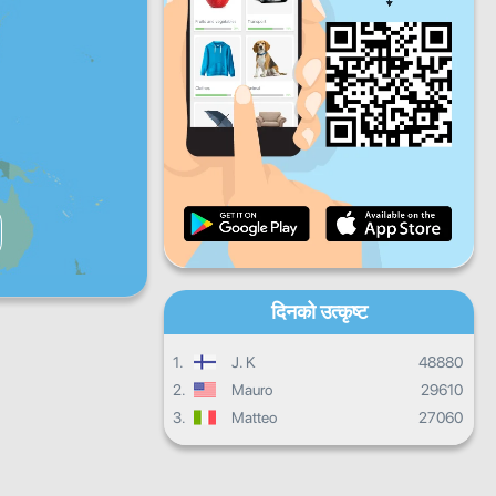
शुक्रबार
शनिबार
आइतबार
दैनिक प्रगति
मासिक प्रगति
प्रमाणपत्र
समग्र प्रगति
दिनको उत्कृष्ट
1.
J. K
48880
2.
Mauro
29610
3.
Matteo
27060