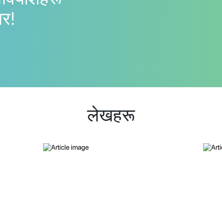
गर!
लेखहरू