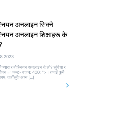
्नियन अनलाइन सिक्ने
्नियन अनलाइन शिक्षाहरू के
्?
08.2023
े प्यारा र बोस्नियन अनलाइन के हो? सुविधा र
ोपन =" फन्ट- वजन: 400; ">। तपाईं कुनै
मय, जहाँसुकै अध्य […]