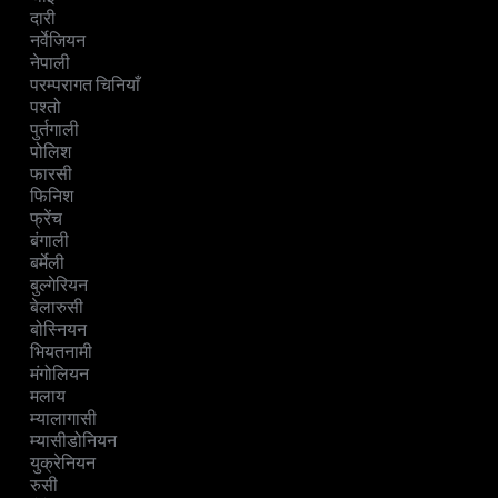
दारी
नर्वेजियन
नेपाली
परम्परागत चिनियाँ
पश्तो
पुर्तगाली
पोलिश
फारसी
फिनिश
फ्रेंच
बंगाली
बर्मेली
बुल्गेरियन
बेलारुसी
बोस्नियन
भियतनामी
मंगोलियन
मलाय
म्यालागासी
म्यासीडोनियन
युक्रेनियन
रुसी