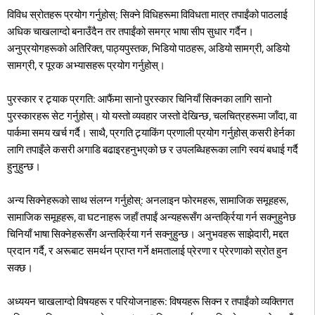
विविध स्रोतहरू प्रयोग गर्नुहोस्: सिक्ने विधिहरूमा विविधता मात्र तपाईंको पाठलाई
अधिक चाखलाग्दो बनाउँदैन तर तपाईंको समग्र भाषा सीप सुधार गर्दैन।
अनुप्रयोगहरूको अतिरिक्त, पाठ्यपुस्तक, भिडियो पाठहरू, अडियो सामग्री, अडियो
सामग्री, र पूरक अभ्यासहरू प्रयोग गर्नुहोस्।
पुरस्कार र ट्र्याक प्रगति: आफैंमा सानो पुरस्कार चिनियाँ सिक्नका लागि सानो
पुरस्कारहरू सेट गर्नुहोस्। यो यस्तो व्यवहार जस्तो देखिन्छ, चलचित्रहरूमा जाँदा, वा
पार्कमा समय खर्च गर्दै। साथै, प्रगति ट्र्याकिंग प्रणाली प्रयोग गर्नुहोस् कसरी हेर्नका
लागि तपाइँले कसरी अगाडि बढाइरहनुभएको छ र उपलब्धिहरूका लागि स्वयं बधाई गर्दै
हुनुहुन्छ।
अन्य सिक्नेहरूको साथ संलग्न गर्नुहोस्: अनलाइन फोरमहरू, सामाजिक समूहहरू,
सामाजिक समूहहरू, वा घटनाहरू जहाँ तपाईं अन्यहरूसँग अन्तर्क्रिया गर्न सक्नुहुनेछ
चिनियाँ भाषा सिक्नेहरूसँग अन्तर्क्रिया गर्न सक्नुहुन्छ। अनुभवहरू साझेदारी, मद्दत
प्रदान गर्दै, र अरूबाट समर्थन प्राप्त गर्ने क्षमतालाई प्रेरणा र प्रेरणाको स्रोत हुन
सक्छ।
अध्ययन चाखलाग्दो विषयहरू र परियोजनाहरू: विषयहरू सिक्न र तपाईंको व्यक्तिगत