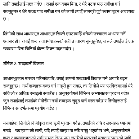
लागि तपाईंलाई मद्दत गर्दछ। तपाईं एक दबाब बिना, र धेरै पटक पाठ समीक्षा गर्न
सक्नुहुन्छ र धेरै पटक पाठ समीक्षा गर्न को लागी तपाइँ सामग्री पूर्ण रूपमा बुझ्न आवश्यक
छ।
लिंगोको साथ आधारभूत आधारभूत सिक्ने एउटाचाहिँ भनेको उच्चारण अभ्यास गर्ने
अवसर हो। तपाईं शब्द र वाक्यांशहरूको सही उच्चारण सुन्नुहुनेछ, जसले तपाईंलाई एक
उच्चारण बिना चिनियाँ बोल्न सिक्न मद्दत गर्दछ।
शीर्षक 2: शब्दावली विकास
आधारभूतहरू मास्टर गरिसकेपछि, तपाईं आफ्नो शब्दावली विकास गर्न अगाडि बढ्न
सक्नुहुन्छ। नयाँ शब्दहरू कण्ठ गर्न गाह्रो हुन सक्छ, तर लिंगोले यस प्रक्रियालाई धेरै
सजिलो र अधिक रमाइलो बनाउँछ। अनुप्रयोगले विभिन्न अभ्यासहरू प्रदान गर्दछ
जुन तपाईंलाई तपाईंको मेमोरीमा नयाँ शब्दहरू सुदृढ पार्न मद्दत गर्दछ र तिनीहरूलाई
विभिन्न सन्दर्भहरूमा प्रयोग गर्दछ।
यसबाहेक, लिंगोले निजीकृत शब्द सूची प्रदान गर्दछ, तपाईंको रुचि र लक्ष्यहरू ध्यानमा
राख्दै। उदाहरण को लागी, यदि तपाइँ यात्रा मा रुचि राख्नु भएको छ भने, अनुप्रयोगले
शब्द र वाक्यांशहरूको सूची सुझाव दिन्छ जुन तपाईंको यात्राको बखत सञ्चारको लागि