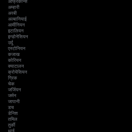
अफ्रिकान्स
अम्हारी
अरबी
अल्बानियाई
आर्मीनियन
इटालियन
इन्डोनेसियन
उर्दु
एस्टोनियन
कजाख
कोरियन
क्याटालन
क्रोयेसियन
ग्रिक
चेक
जर्जियन
जर्मन
जापानी
डच
डेनिश
तमिल
तुर्की
थाई