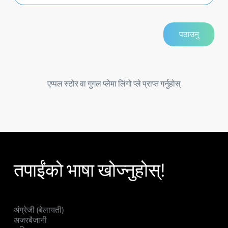
एप्पल स्टोर वा गुगल प्लेमा लिंगो प्ले प्राप्त गर्नुहोस्
तपाईंको भाषा खोज्नुहोस्!
अंग्रेजी (बेलायती)
अजरबैजानी