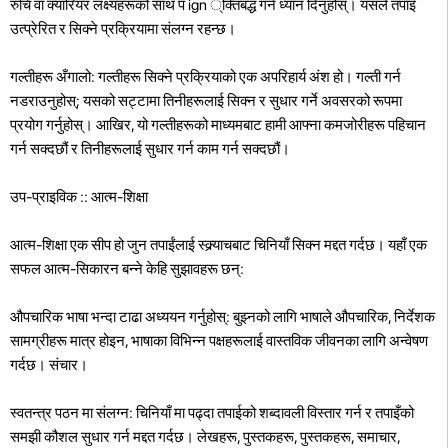
रुचि वा क्यारियर लक्ष्यहरूको साथ प ign ्क्तिबद्ध गर्न ध्यान दिनुहोस्। यसले तपाइँ
उत्प्रेरित र सिक्ने प्रक्रियामा संलग्न रहन्छ।
गल्तीहरू अँगालो: गल्तीहरू सिक्ने प्रक्रियाको एक अपरिहार्य अंश हो। गल्ती गर्न
नडराउनुहोस्; यसको सट्टामा तिनीहरूलाई सिक्न र सुधार गर्ने अवसरको रूपमा
प्रयोग गर्नुहोस्। आखिर, यो गल्तीहरूको माध्यमबाट हामी आफ्ना कमजोरीहरू पहिचान
गर्न सक्दछौं र तिनीहरूलाई सुधार गर्न काम गर्न सक्दछौं।
उप-प्राइविक :: आत्म-शिक्षा
आत्म-शिक्षा एक सीप हो जुन तपाईंलाई स्क्र्याचबाट चिनियाँ सिक्न मद्दत गर्दछ। यहाँ एक
सफल आत्म-सिकारन बन्ने केहि सुझावहरू छन्:
औपचारिक भाषा भन्दा टाढा अध्ययन गर्नुहोस्: बुझ्नको लागि भाषाले औपचारिक, निर्देशक
सामग्रीहरू मात्र होइन, भाषाका विभिन्न पक्षहरूलाई वास्तविक जीवनका लागि अन्वेषण
गर्दछ। संचार।
स्वतन्त्र पठन मा संलग्न: चिनियाँ मा पढ्दा तपाईको शब्दावली विस्तार गर्न र तपाइँको
समझी कौशल सुधार गर्न मद्दत गर्दछ। लेखहरू, पुस्तकहरू, पुस्तकहरू, समाचार,