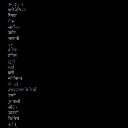
क्याटालन
क्रोयेसियन
ग्रिक
चेक
जर्जियन
जर्मन
जापानी
डच
डेनिश
तमिल
तुर्की
थाई
दारी
नर्वेजियन
नेपाली
परम्परागत चिनियाँ
पश्तो
पुर्तगाली
पोलिश
फारसी
फिनिश
फ्रेंच