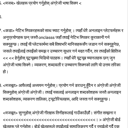
<मजब> खेलहरू प्रयोग गर्नुहोस् अंग्रेजी भाषा सिक्न
<
<कडा> नेटिभ स्पिकरहरूको साथ च्याट गर्नुहोस्
। त्यहाँ धेरै अनलाइन प्लेटफर्महरू र
अनुप्रयोगहरू छन् जस्तै onclasss जहाँ तपाईं नेटिभ स्पिकर कुराकानी गर्न
सक्नुहुन्छ। तपाईं यी प्लेटफार्ममा सबै विश्वभरि मानिसहरूसँग जडान गर्न सक्नुहुनेछ,
जसले तपाईंलाई तपाईंको समझ र उच्चारण सुधार गर्न मद्दत गर्दैन, तर तपाईंको क्षितिज
<< << हेर्नुहोस् यूट्यूबमा भिडियो पाठहरू।
त्यहाँ धेरै यूट्यूब च्यानलहरू छन् जुन
अंग्रेजी भाषा सिक्ने। व्याकरण, शब्दावली र उच्चारण सिक्नको लागि यो उत्तम तरिका
हो।
<मजबूत> आफैलाई अध्ययन गर्नुहोस्।
प्रयोग गर्न डराउनु हुँदैन र अंग्रेजी अंग्रेजी
सिक्नुहोस् अंग्रेजी अंग्रेजी। तपाईं यसलाई अनलाइन शब्दकोशहरू जस्तै अनलाइन
शब्दकोशहरू, व्याकरण तालिका, ट्यूटोरियलहरू, आदि जस्ता गर्न सक्नुहुन्छ।
<मजबूत> सुन्नुहोस् अंग्रेजी गीतहरू तिनीहरूलाई गाउँकाउँछौं।
संगीत सम्झना र
<<<<<<<<<<<<<<<<<<<<<<<<<<<<<<<<<<<<। > अंग्रेजी बोर्ड
खेलहरू प्ले गर्नुहोस्।
बोर्ड खेलहरूले तपाईंलाई सामाजिकरण गर्दै र रमाईलो गर्दै एक