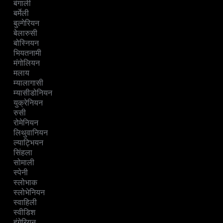
बंगाली
बर्मेली
बुल्गेरियन
बेलारुसी
बोस्नियन
भियतनामी
मंगोलियन
मलाय
म्यालागासी
म्यासीडोनियन
युक्रेनियन
रुसी
रोमेनियन
लिथुवानियन
ल्याट्भियन
सिंहला
सोमाली
स्पेनी
स्लोभाक
स्लोभेनियन
स्वाहिली
स्वीडिश
हंगेरियन