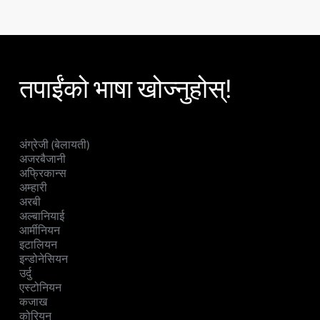
तपाईंको भाषा खोज्नुहोस्!
अंग्रेजी (बेलायती)
अजरबैजानी
अफ्रिकान्स
अम्हारी
अरबी
अल्बानियाई
आर्मीनियन
इटालियन
इन्डोनेसियन
उर्दु
एस्टोनियन
कजाख
कोरियन