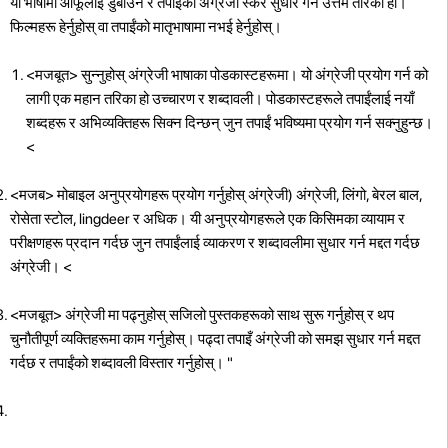
यो भाषामा आफूलाई डुबाउने र तपाईंको अंग्रेजी स्कर सुधार गर्ने उत्तम तरिका हो।
फिल्महरू हेर्नुहोस् वा तपाईंको मातृभाषामा नभई हेर्नुहोस्।
<मजबूत> सुन्नुहोस् अंग्रेजी भाषाका पोडकास्टहरूमा।
यो अंग्रेजी प्रयोग गर्न को
लागी एक महान तरिका हो उच्चारण र शब्दावली। पोडकास्टहरूले तपाईंलाई नयाँ
शब्दहरू र अभिव्यक्तिहरू सिक्न दिन्छन् जुन तपाईं भविष्यमा प्रयोग गर्न सक्नुहुन्छ।
<
<मजब> मोबाइल अनुप्रयोगहरू प्रयोग गर्नुहोस् अंग्रेजी) अंग्रेजी, लिंगो, बेरल बाल,
रोसेता स्टोल, lingdeer र अधिक। यी अनुप्रयोगहरूले एक किसिमका व्यायाम र
परीक्षणहरू प्रदान गर्दछ जुन तपाईंलाई व्याकरण र शब्दावलीमा सुधार गर्न मद्दत गर्दछ
अंग्रेजी।
<
<मजबूत> अंग्रेजी मा पढ्नुहोस्
सजिलो पुस्तकहरूको साथ सुरू गर्नुहोस् र थप
चुनौतीपूर्ण व्यक्तिहरूमा काम गर्नुहोस्। पढ्दा तपाइँ अंग्रेजी को समझ सुधार गर्न मद्दत
गर्दछ र तपाईंको शब्दावली विस्तार गर्नुहोस्। "