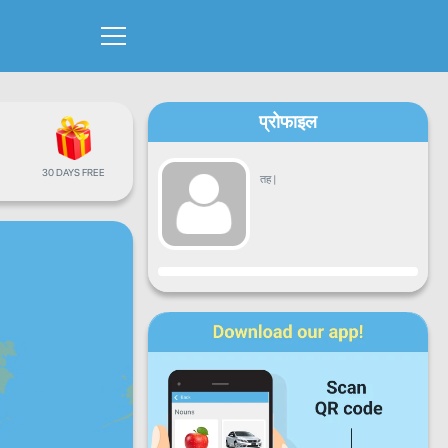
प्रोफाइल
30 DAYS FREE
तह
|
प्रगति
सोमबार
मंगलबार
बुधबार
बिहिबार