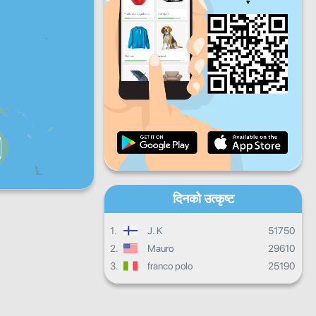
शुक्रबार
शनिबार
आइतबार
दैनिक प्रगति
मासिक प्रगति
प्रमाणपत्र
समग्र प्रगति
दिनको उत्कृष्ट
1.
J. K
51750
2.
Mauro
29610
3.
franco polo
25190