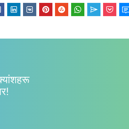
क्यांशहरू
गर!