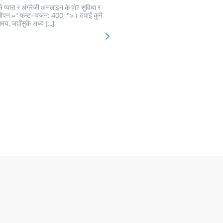
े प्यारा र अंग्रेजी अनलाइन के हो? सुविधा र
ोपन =" फन्ट- वजन: 400; ">। तपाईं कुनै
मय, जहाँसुकै अध्य […]