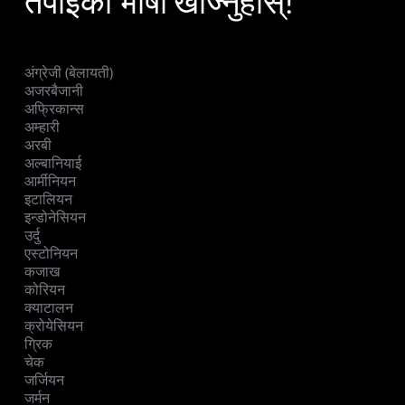
तपाईंको भाषा खोज्नुहोस्!
अंग्रेजी (बेलायती)
अजरबैजानी
अफ्रिकान्स
अम्हारी
अरबी
अल्बानियाई
आर्मीनियन
इटालियन
इन्डोनेसियन
उर्दु
एस्टोनियन
कजाख
कोरियन
क्याटालन
क्रोयेसियन
ग्रिक
चेक
जर्जियन
जर्मन