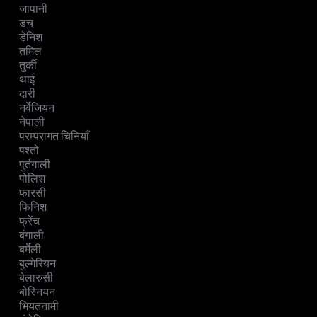
जापानी
डच
डेनिश
तमिल
तुर्की
थाई
दारी
नर्वेजियन
नेपाली
परम्परागत चिनियाँ
पश्तो
पुर्तगाली
पोलिश
फारसी
फिनिश
फ्रेंच
बंगाली
बर्मेली
बुल्गेरियन
बेलारुसी
बोस्नियन
भियतनामी