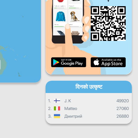
शुक्रबार
शनिबार
आइतबार
दैनिक प्रगति
मासिक प्रगति
प्रमाणपत्र
समग्र प्रगति
दिनको उत्कृष्ट
1.
J. K
49920
2.
Matteo
27060
3.
Дмитрий
26880