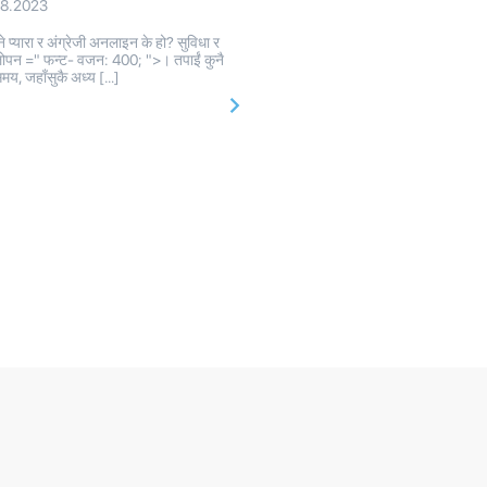
08.2023
े प्यारा र अंग्रेजी अनलाइन के हो? सुविधा र
ोपन =" फन्ट- वजन: 400; ">। तपाईं कुनै
मय, जहाँसुकै अध्य […]