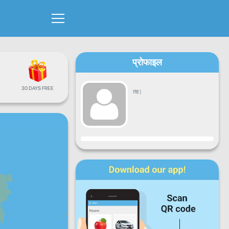
प्रोफाइल
30 DAYS FREE
तह
|
प्रगति
सोमबार
मंगलबार
बुधबार
बिहिबार