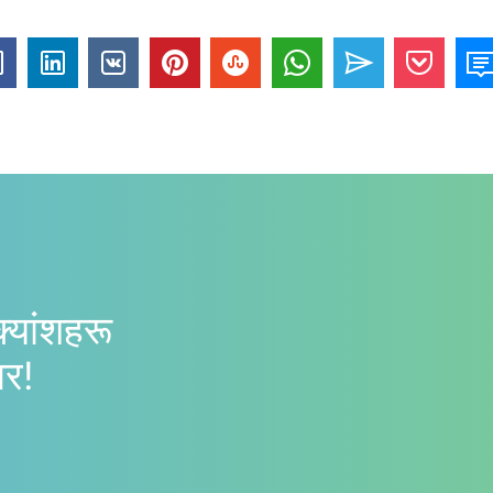
क्यांशहरू
गर!