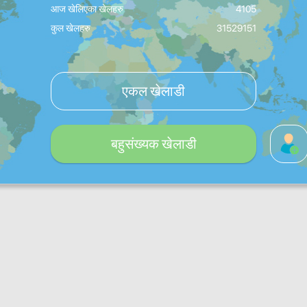
आज खेलिएका खेलहरु
4105
कुल खेलहरु
31529151
एकल खेलाडी
बहुसंख्यक खेलाडी