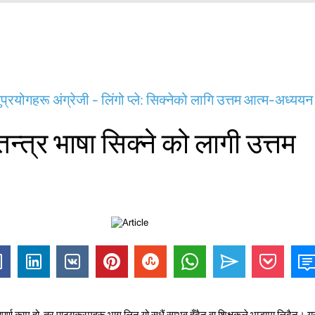
्रयोगहरू अंग्रेजी - लिंगो प्ले: सिक्नेको लागि उत्तम आत्म-अध्ययन
वतन्त्र भाषा सिक्ने को लागी उत्तम
त्वपूर्ण काम हो, तर पाठ्यक्रमहरू भाग लिन यो सधैं सम्भव हुँदैन वा शिक्षकले भाडामा लिदैन। य