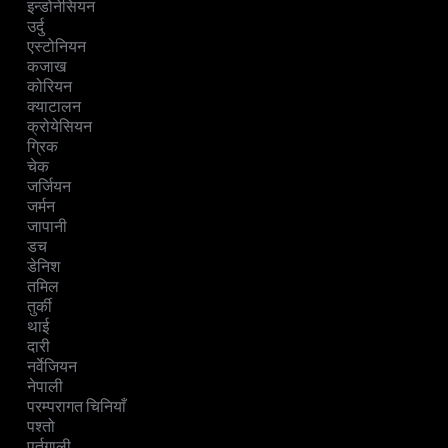
इन्डोनेसियन
उर्दु
एस्टोनियन
कजाख
कोरियन
क्याटालन
क्रोयेसियन
ग्रिक
चेक
जर्जियन
जर्मन
जापानी
डच
डेनिश
तमिल
तुर्की
थाई
दारी
नर्वेजियन
नेपाली
परम्परागत चिनियाँ
पश्तो
पुर्तगाली