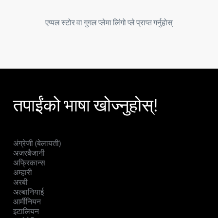
एप्पल स्टोर वा गुगल प्लेमा लिंगो प्ले प्राप्त गर्नुहोस्
तपाईंको भाषा खोज्नुहोस्!
अंग्रेजी (बेलायती)
अजरबैजानी
अफ्रिकान्स
अम्हारी
अरबी
अल्बानियाई
आर्मीनियन
इटालियन