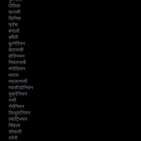
पोलिश
फारसी
फिनिश
फ्रेंच
बंगाली
बर्मेली
बुल्गेरियन
बेलारुसी
बोस्नियन
भियतनामी
मंगोलियन
मलाय
म्यालागासी
म्यासीडोनियन
युक्रेनियन
रुसी
रोमेनियन
लिथुवानियन
ल्याट्भियन
सिंहला
सोमाली
स्पेनी