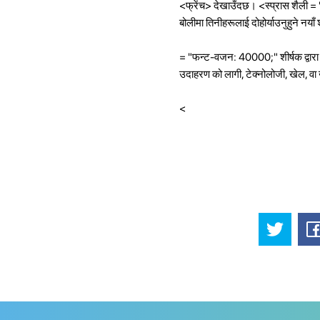
<फ्रेंच>
देखाउँदछ। <स्प्रास शैली = 
बोलीमा तिनीहरूलाई दोहोर्याउनुहुने नयाँ श
= "फन्ट-वजन: 40000;" शीर्षक द्वारा सम
उदाहरण को लागी, टेक्नोलोजी, खेल, व
<