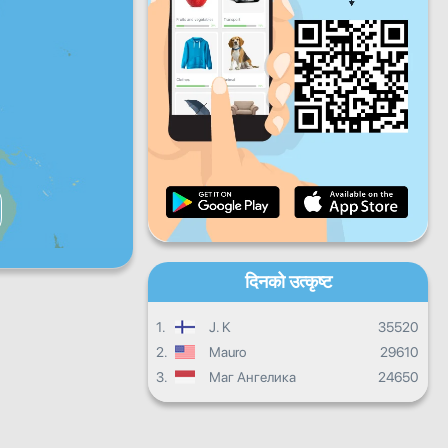
शुक्रबार
शनिबार
आइतबार
दैनिक प्रगति
मासिक प्रगति
प्रमाणपत्र
समग्र प्रगति
दिनको उत्कृष्ट
1.
J. K
35520
2.
Mauro
29610
3.
Маг Ангелика
24650