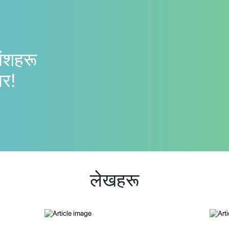
यांशहरू
गर!
लेखहरू