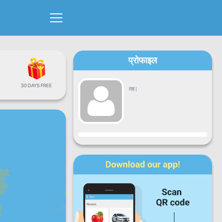
प्रोफाइल
30 DAYS FREE
तह
|
प्रगति
सोमबार
मंगलबार
बुधबार
बिहिबार