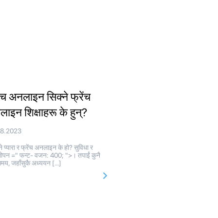
ेंच अनलाइन सिक्ने फ्रेंच
ाइन शिक्षाहरू के हुन्?
08.2023
े प्यारा र फ्रेंच अनलाइन के हो? सुविधा र
ोपन =" फन्ट- वजन: 400; ">। तपाईं कुनै
मय, जहाँसुकै अध्ययन […]