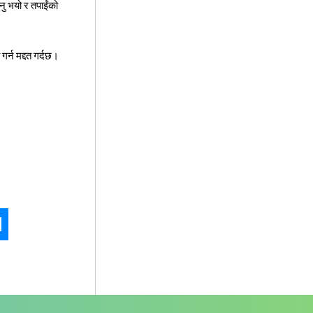
ु भयो र तपाईंको
र्न मद्दत गर्दछ।