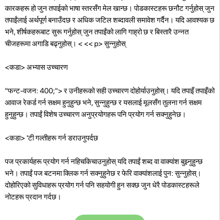
कारकहरू हो जुन तपाईको भाषा स्तरसँग मेल खान्छ। पोडकास्टहरू छनौट गर्नुहोस् जुन
तपाईंलाई अर्थपूर्ण बनाउँदछ र अधिक जटिल शब्दावली समावेश गर्दैन। यदि आवश्यक छ
भने, शीर्षकहरूबाट सुरू गर्नुहोस् जुन तपाईंको लागि गाह्रो छ र बिस्तारै उन्नत
चीजहरूमा अगाडि बढ्नुहोस्।
<
<< p>
सुन्नुहोस्
<कडा> अभ्यास उच्चारण
"फन्ट-वजन: 400;"> र उनीहरूको सही उच्चारण दोहोर्याउनुहोस्। यदि तपाइँ तपाइँको
आवाज रेकर्ड गर्न सक्षम हुनुहुन्छ भने, सुन्नुहुन्छ र यसलाई मूलसँग तुलना गर्न सक्षम
हुनुहुन्छ। तपाईं विशेष उच्चारण अनुप्रयोगहरू पनि प्रयोग गर्न सक्नुहुनेछ।
<कडा> 'टी गल्तीहरू गर्न डराउनुपर्दछ
पज प्रकार्यहरू प्रयोग गर्न नहिचकिचाउनुहोस् यदि तपाईं शब्द वा वाक्यांश बुझ्नुहुन्छ
भने। तपाईं पज बटनमा क्लिक गर्न सक्नुहुनेछ र फेरि वाक्यांशलाई पुन: सुन्नुहोस्।
दोहोरिएको सुविधाहरू प्रयोग गर्न पनि सहयोगी हुन सक्छ जुन धेरै पोडकास्टहरूले
नोटहरू प्रदान गर्दछ।