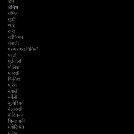
डच
डेनिश
तमिल
तुर्की
थाई
दारी
नर्वेजियन
नेपाली
परम्परागत चिनियाँ
पश्तो
पुर्तगाली
पोलिश
फारसी
फिनिश
फ्रेंच
बंगाली
बर्मेली
बुल्गेरियन
बेलारुसी
बोस्नियन
भियतनामी
मंगोलियन
मलाय