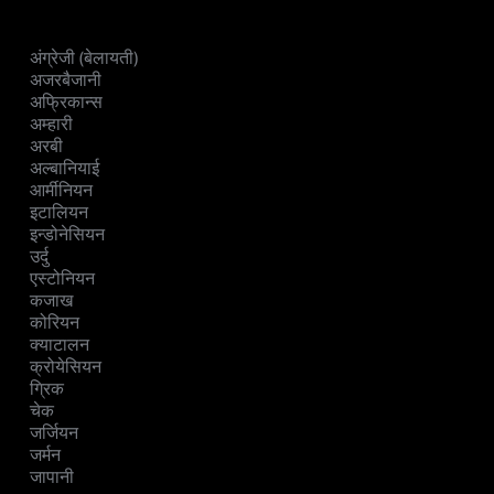
अंग्रेजी (बेलायती)
अजरबैजानी
अफ्रिकान्स
अम्हारी
अरबी
अल्बानियाई
आर्मीनियन
इटालियन
इन्डोनेसियन
उर्दु
एस्टोनियन
कजाख
कोरियन
क्याटालन
क्रोयेसियन
ग्रिक
चेक
जर्जियन
जर्मन
जापानी