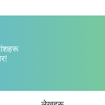
यांशहरू
गर!
लेखहरू