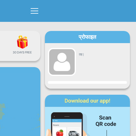
प्रोफाइल
30 DAYS FREE
तह
|
प्रगति
सोमबार
मंगलबार
बुधबार
बिहिबार