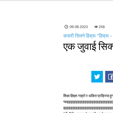
09.08.2023
258
कसरी सिक्ने हिब्रू "हिब्रू -
एक जुवाई सिक्
शिक्षा हिब्रू गाह्रो र थकित प्रक्रिया
ग्वाइइइइइइइइइइइइइइइइइइइइइइइइ
इइइइइइइइइइइइइइइइइइइइइइइइइइइइइइइइइइ