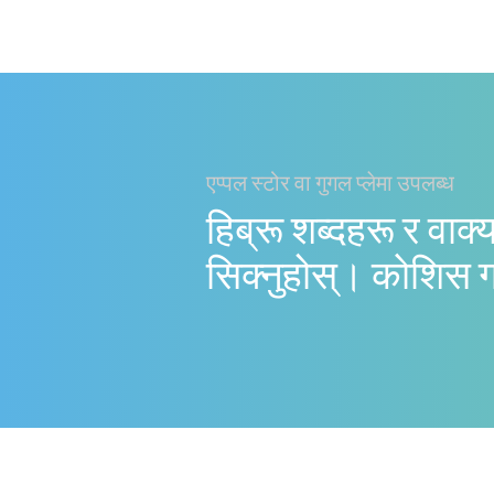
एप्पल स्टोर वा गुगल प्लेमा उपलब्ध
हिब्रू शब्दहरू र वाक्
सिक्नुहोस्। काेशिस 