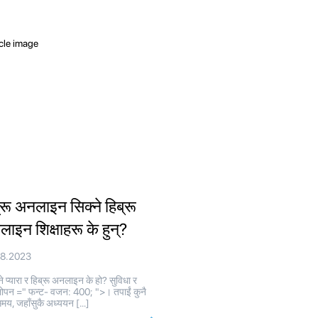
्रू अनलाइन सिक्ने हिब्रू
ाइन शिक्षाहरू के हुन्?
08.2023
े प्यारा र हिब्रू अनलाइन के हो? सुविधा र
ोपन =" फन्ट- वजन: 400; ">। तपाईं कुनै
मय, जहाँसुकै अध्ययन […]