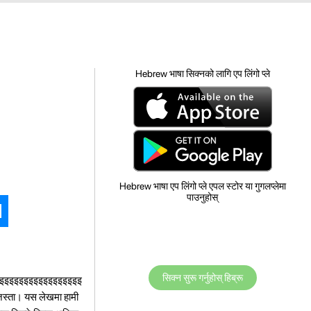
Hebrew भाषा सिक्नको लागि एप लिंगो प्ले
Hebrew भाषा एप लिंगो प्ले एपल स्टोर या गुगलप्लेमा
पाउनुहोस्
सिक्न सुरू गर्नुहोस् हिब्रू
इइइइइइइइइइइइइइइइइइ
जस्ता। यस लेखमा हामी