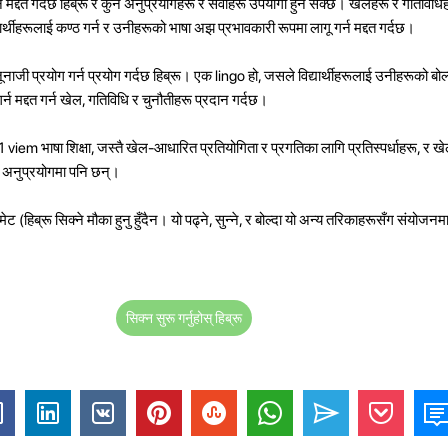
उन मद्दत गर्दछ हिब्रू र कुन अनुप्रयोगहरू र सेवाहरू उपयोगी हुन सक्छ। खेलहरू र गतिविधि
यार्थीहरूलाई कण्ठ गर्न र उनीहरूको भाषा अझ प्रभावकारी रूपमा लागू गर्न मद्दत गर्दछ।
ूनाजी प्रयोग गर्न प्रयोग गर्दछ हिब्रू। एक lingo हो, जसले विद्यार्थीहरूलाई उनीहरूको बोल्
्न मद्दत गर्न खेल, गतिविधि र चुनौतीहरू प्रदान गर्दछ।
 1 viem भाषा शिक्षा, जस्तै खेल-आधारित प्रतियोगिता र प्रगतिका लागि प्रतिस्पर्धाहरू, र 
ngo अनुप्रयोगमा पनि छन्।
ि गमेट (हिब्रू सिक्ने मौका हुनु हुँदैन। यो पढ्ने, सुन्ने, र बोल्दा यो अन्य तरिकाहरूसँग संयोजन
सिक्न सुरू गर्नुहोस् हिब्रू