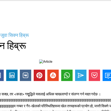
 जुवा सिक्न हिब्रू
न हिब्रू
 हुन सक्छ, तर <कडा> गशुृद्धिले यसलाई अधिक चाखलाग्दो र संलग्न गर्न मद्दत गर्दछ
।
इइइइइइइइइइइइइइइइइइइइइइइइइइइइइइइइइइइइइइइइइइइइइइइइइइइइइइइइइइइइइइइइइ
इइम नम्बर र गैर-खेलको परिस्थितिहरूमा खेल तत्त्वहरूको प्रयोग हो, जस्तै सिक्ने 