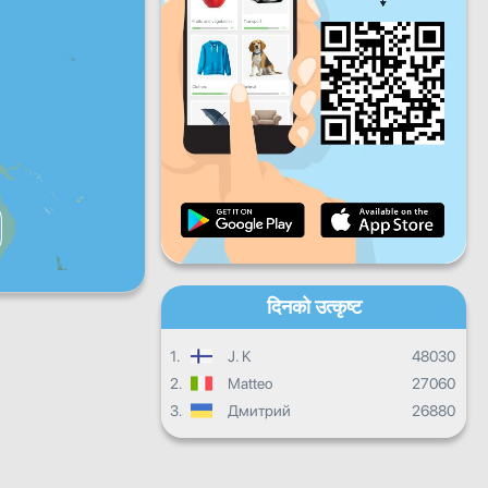
शुक्रबार
शनिबार
आइतबार
दैनिक प्रगति
मासिक प्रगति
प्रमाणपत्र
समग्र प्रगति
दिनको उत्कृष्ट
1.
J. K
48030
2.
Matteo
27060
3.
Дмитрий
26880