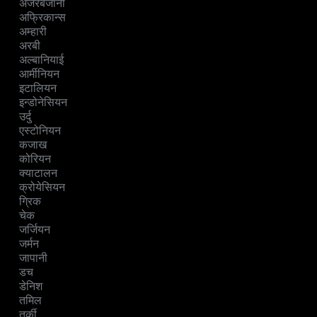
अजरबैजानी
अफ्रिकान्स
अम्हारी
अरबी
अल्बानियाई
आर्मीनियन
इटालियन
इन्डोनेसियन
उर्दु
एस्टोनियन
कजाख
कोरियन
क्याटालन
क्रोयेसियन
ग्रिक
चेक
जर्जियन
जर्मन
जापानी
डच
डेनिश
तमिल
तुर्की