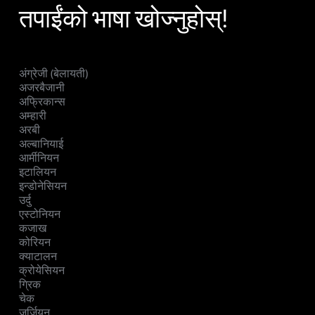
तपाईंको भाषा खोज्नुहोस्!
अंग्रेजी (बेलायती)
अजरबैजानी
अफ्रिकान्स
अम्हारी
अरबी
अल्बानियाई
आर्मीनियन
इटालियन
इन्डोनेसियन
उर्दु
एस्टोनियन
कजाख
कोरियन
क्याटालन
क्रोयेसियन
ग्रिक
चेक
जर्जियन