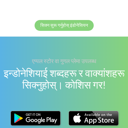
सिक्न सुरू गर्नुहोस् इंडोनेसियन
एप्पल स्टोर वा गुगल प्लेमा उपलब्ध
इन्डोनेशियाई शब्दहरू र वाक्यांशहरू
सिक्नुहोस्। काेशिस गर!