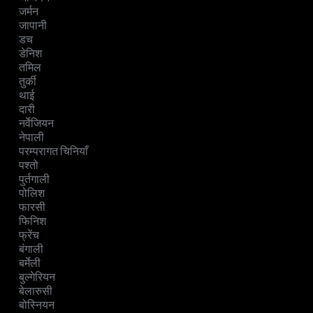
जर्मन
जापानी
डच
डेनिश
तमिल
तुर्की
थाई
दारी
नर्वेजियन
नेपाली
परम्परागत चिनियाँ
पश्तो
पुर्तगाली
पोलिश
फारसी
फिनिश
फ्रेंच
बंगाली
बर्मेली
बुल्गेरियन
बेलारुसी
बोस्नियन