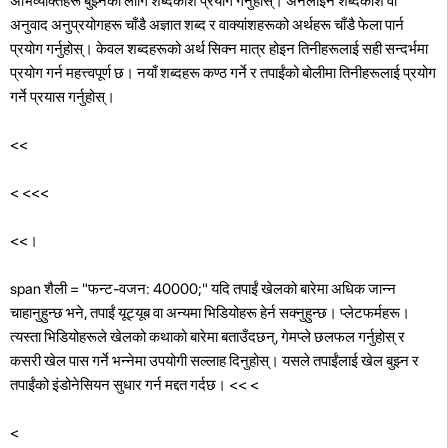
अभिव्यक्तिहरू बुझ्नको लागि शब्दकोश प्रयोग गर्नुहोस्। अनलाइन शब्दकोश वा
अनुवाद अनुप्रयोगहरू चाँडै अज्ञात शब्द र वाक्यांशहरूको अर्थहरू चाँडै फेला पार्न
प्रयोग गर्नुहोस्। केवल शब्दहरूको अर्थ सिक्न मात्र होइन तिनीहरूलाई सही सन्दर्भमा
प्रयोग गर्न महत्त्वपूर्ण छ। नयाँ शब्दहरू कण्ठ गर्ने र तपाईंको बोलीमा तिनीहरूलाई प्रयोग
गर्ने प्रयास गर्नुहोस्।
<<
<
<<<
<<।
span शैली = "फन्ट-वजन: 40000;" यदि तपाईं खेलको बारेमा अधिक जान्न
चाहानुहुन्छ भने, तपाईं यूट्यूब वा अन्यमा भिडियोहरू हेर्न सक्नुहुन्छ। प्लेटफर्महरू।
त्यस्ता भिडियोहरूले खेलको कथाको बारेमा बताउँदछन्, गेमप्ले छलफल गर्नुहोस् र
कसरी खेल पास गर्ने भन्नेमा उपयोगी सल्लाह दिनुहोस्। यसले तपाईंलाई खेल बुझ्न र
तपाईंको इंडोनेसियन सुधार गर्न मद्दत गर्दछ।
<<
<
<