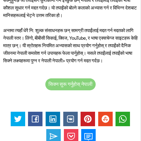
सक्नुहुनेछ जो तपाइँसँग कुराकानी गर्न इच्छुक छन् नेपाली र तपाइँलाई तपाइँको भाषा
कौशल सुधार गर्न मद्दत गर्दछ। यो तपाईंको बोल्ने कलाको अभ्यास गर्न र विभिन्न देशबाट
मानिसहरूलाई भेट्ने उत्तम तरिका हो।
अन्तमा त्यहाँ धेरै नि: शुल्क संसाधनहरू छन् सामग्री तपाईंलाई मद्दत गर्न मद्दतको लागि
नेपाली स्तर। लिंगो, बीबीसी सिकाई, क्विज, YouTube, र भाषा एक्सचेन्ज साइटहरू केहि
मात्र छन्। यी स्रोतहरू नियमित अभ्यासको साथ प्रयोग गर्नुहोस् र तपाईंको दैनिक
जीवनमा नेपाली समावेश गर्न उपायहरू फेला पार्नुहोस्। यसले तपाईंलाई तपाईंको भाषा
सिक्ने लक्ष्यहरूमा पुग्न र नेपाली नेपाली>
प्रयोग गर्न मद्दत गर्दछ।
सिक्न सुरू गर्नुहोस् नेपाली