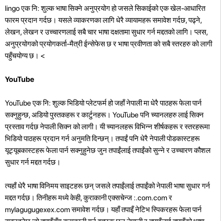
lingo एक नि: शुल्क भाषा सिक्ने अनुप्रयोग हो जसले सिकाईको एक खेल-आधारित
फारम प्रदान गर्दछ। यसले व्याकरणका लागि धेरै व्यायामहरू समावेश गर्दछ, पढ्ने,
लेखन, लेखन र उच्चारणलाई सबै चार भाषा दक्षतामा सुधार गर्न मद्दतको लागि। प्लस,
अनुप्रयोगको प्रयोगकर्ता-मैत्री ईन्सेफेस छ र भाषा प्रवीणता को सबै स्तरहरु को लागी
पहुँचयोग्य छ।
<
YouTube
YouTube एक नि: शुल्क भिडियो प्लेटफर्म हो जहाँ नेपाली मा धेरै पाठहरू फेला पार्न
सक्नुहुन्छ, अडियो पुस्तकहरू र कार्टुनहरू। YouTube पनि च्यानलहरु लाई सिक्न
प्रस्ताव गर्दछ नेपाली सिक्न को लागी। यी च्यानलहरू विभिन्न शीर्षकहरू र स्तरहरूमा
भिडियो पाठहरू प्रदान गर्न अनुमति दिन्छन्। तपाईं पनि धेरै नेपाली पोडकास्टहरू
यूट्यूबकास्टहरू फेला पार्न सक्नुहुनेछ जुन तपाईंलाई तपाईंको सुन्ने र उच्चारण कौशल
सुधार गर्न मद्दत गर्दछ।
त्यहाँ धेरै भाषा विनिमय साइटहरू छन् जसले तपाईंलाई तपाईंको नेपाली भाषा सुधार गर्न
मद्दत गर्दछ। तिनीहरू मध्ये केही, कुराकानी एक्सचेन्ज :.com.com र
mylagugugexex.com समावेश गर्दछ। यहाँ तपाइँ नेटिभ स्पिकरहरू फेला पार्न