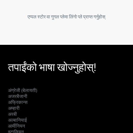
एप्पल स्टोर वा गुगल प्लेमा लिंगो प्ले प्राप्त गर्नुहोस्
तपाईंको भाषा खोज्नुहोस्!
अंग्रेजी (बेलायती)
अजरबैजानी
अफ्रिकान्स
अम्हारी
अरबी
अल्बानियाई
आर्मीनियन
इटालियन