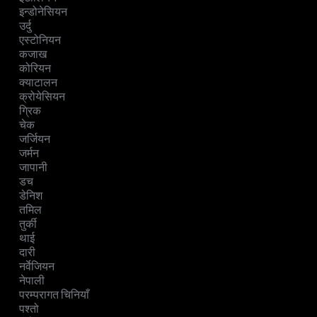
इन्डोनेसियन
उर्दु
एस्टोनियन
कजाख
कोरियन
क्याटालन
क्रोयेसियन
ग्रिक
चेक
जर्जियन
जर्मन
जापानी
डच
डेनिश
तमिल
तुर्की
थाई
दारी
नर्वेजियन
नेपाली
परम्परागत चिनियाँ
पश्तो