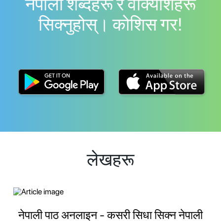
नेपाली शब्दहरू र वाक्यांशहरू
सिक्नुहोस्। काेशिस गर!
लेखहरू
नेपाली पाठ अनलाइन - कसरी सिधा सिक्न नेपाली