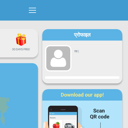
प्रोफाइल
30 DAYS FREE
तह
|
प्रगति
सोमबार
मंगलबार
बुधबार
बिहिबार