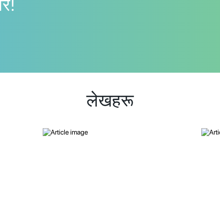
गर!
लेखहरू