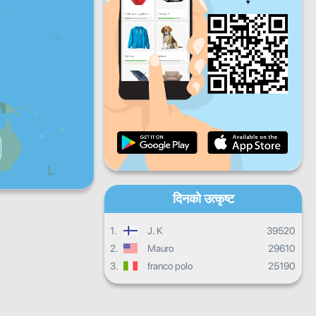
शुक्रबार
शनिबार
आइतबार
दैनिक प्रगति
मासिक प्रगति
प्रमाणपत्र
समग्र प्रगति
दिनको उत्कृष्ट
1.
J. K
39520
2.
Mauro
29610
3.
franco polo
25190