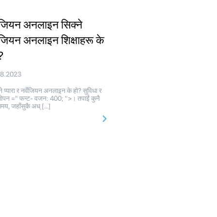
वेजियन अनलाइन सिक्ने
वेजियन अनलाइन शिक्षाहरू के
्?
08.2023
े प्यारा र नर्वेजियन अनलाइन के हो? सुविधा र
ोपन =" फन्ट- वजन: 400; ">। तपाईं कुनै
मय, जहाँसुकै अध् […]