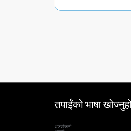
तपाईंको भाषा खोज्नुहो
अजरबैजानी