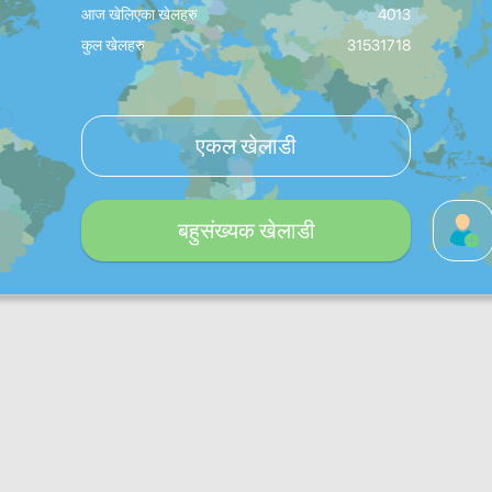
आज खेलिएका खेलहरु
4013
कुल खेलहरु
31531718
एकल खेलाडी
बहुसंख्यक खेलाडी