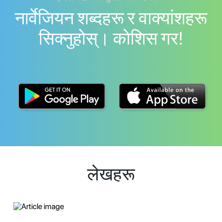
नार्वेजियन शब्दहरू र वाक्यांशहरू
सिक्नुहोस्। काेशिस गर!
लेखहरू