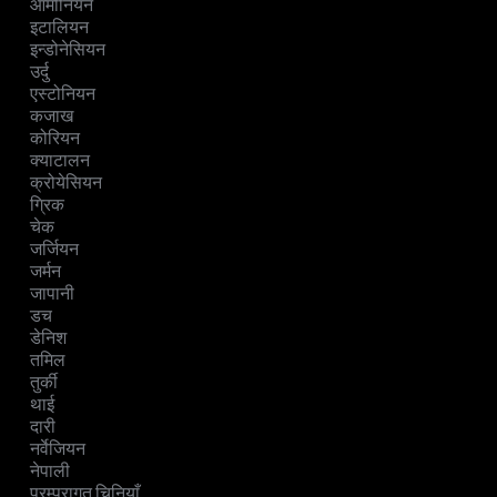
आर्मीनियन
इटालियन
इन्डोनेसियन
उर्दु
एस्टोनियन
कजाख
कोरियन
क्याटालन
क्रोयेसियन
ग्रिक
चेक
जर्जियन
जर्मन
जापानी
डच
डेनिश
तमिल
तुर्की
थाई
दारी
नर्वेजियन
नेपाली
परम्परागत चिनियाँ