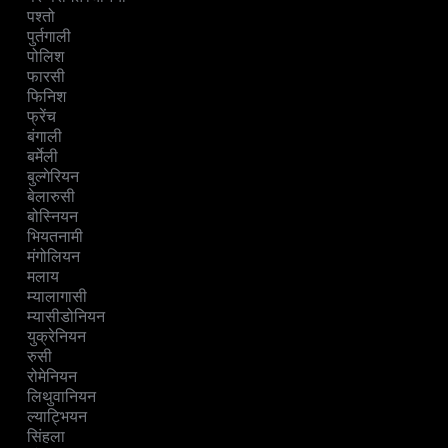
पश्तो
पुर्तगाली
पोलिश
फारसी
फिनिश
फ्रेंच
बंगाली
बर्मेली
बुल्गेरियन
बेलारुसी
बोस्नियन
भियतनामी
मंगोलियन
मलाय
म्यालागासी
म्यासीडोनियन
युक्रेनियन
रुसी
रोमेनियन
लिथुवानियन
ल्याट्भियन
सिंहला