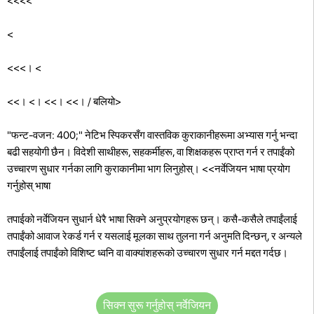
<<<<
<
<<<। <
<<। <। <<। <<। / बलियो>
"फन्ट-वजन: 400;" नेटिभ स्पिकरसँग वास्तविक कुराकानीहरूमा अभ्यास गर्नु भन्दा
बढी सहयोगी छैन। विदेशी साथीहरू, सहकर्मीहरू, वा शिक्षकहरू प्राप्त गर्न र तपाईंको
उच्चारण सुधार गर्नका लागि कुराकानीमा भाग लिनुहोस्।
<<नर्वेजियन भाषा प्रयोग
गर्नुहोस् भाषा
तपाईको नर्वेजियन सुधार्न धेरै भाषा सिक्ने अनुप्रयोगहरू छन्। कसै-कसैले तपाईंलाई
तपाईंको आवाज रेकर्ड गर्न र यसलाई मूलका साथ तुलना गर्न अनुमति दिन्छन्, र अन्यले
तपाईंलाई तपाईंको विशिष्ट ध्वनि वा वाक्यांशहरूको उच्चारण सुधार गर्न मद्दत गर्दछ।
सिक्न सुरू गर्नुहोस् नर्वेजियन