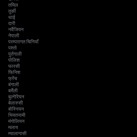
तमिल
तुर्की
थाई
दारी
नर्वेजियन
नेपाली
परम्परागत चिनियाँ
पश्तो
पुर्तगाली
पोलिश
फारसी
फिनिश
फ्रेंच
बंगाली
बर्मेली
बुल्गेरियन
बेलारुसी
बोस्नियन
भियतनामी
मंगोलियन
मलाय
म्यालागासी