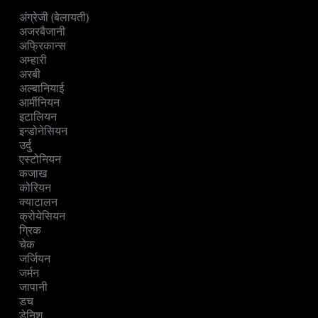
अंग्रेजी (बेलायती)
अजरबैजानी
अफ्रिकान्स
अम्हारी
अरबी
अल्बानियाई
आर्मीनियन
इटालियन
इन्डोनेसियन
उर्दु
एस्टोनियन
कजाख
कोरियन
क्याटालन
क्रोयेसियन
ग्रिक
चेक
जर्जियन
जर्मन
जापानी
डच
डेनिश