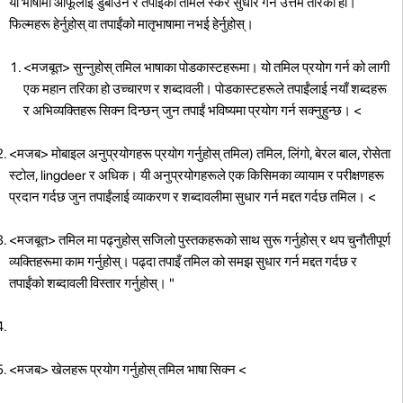
यो भाषामा आफूलाई डुबाउने र तपाईंको तमिल स्कर सुधार गर्ने उत्तम तरिका हो।
फिल्महरू हेर्नुहोस् वा तपाईंको मातृभाषामा नभई हेर्नुहोस्।
<मजबूत> सुन्नुहोस् तमिल भाषाका पोडकास्टहरूमा।
यो तमिल प्रयोग गर्न को लागी
एक महान तरिका हो उच्चारण र शब्दावली। पोडकास्टहरूले तपाईंलाई नयाँ शब्दहरू
र अभिव्यक्तिहरू सिक्न दिन्छन् जुन तपाईं भविष्यमा प्रयोग गर्न सक्नुहुन्छ।
<
<मजब> मोबाइल अनुप्रयोगहरू प्रयोग गर्नुहोस् तमिल) तमिल, लिंगो, बेरल बाल, रोसेता
स्टोल, lingdeer र अधिक। यी अनुप्रयोगहरूले एक किसिमका व्यायाम र परीक्षणहरू
प्रदान गर्दछ जुन तपाईंलाई व्याकरण र शब्दावलीमा सुधार गर्न मद्दत गर्दछ तमिल।
<
<मजबूत> तमिल मा पढ्नुहोस्
सजिलो पुस्तकहरूको साथ सुरू गर्नुहोस् र थप चुनौतीपूर्ण
व्यक्तिहरूमा काम गर्नुहोस्। पढ्दा तपाइँ तमिल को समझ सुधार गर्न मद्दत गर्दछ र
तपाईंको शब्दावली विस्तार गर्नुहोस्। "
<मजब> खेलहरू प्रयोग गर्नुहोस् तमिल भाषा सिक्न
<