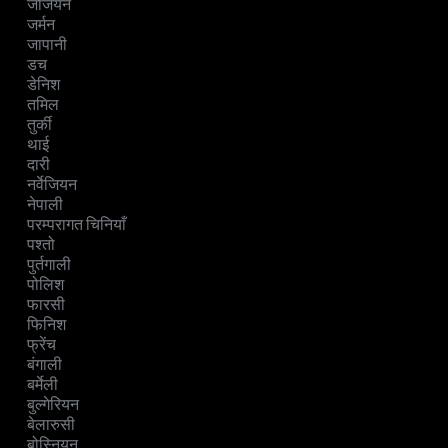
जर्जियन
जर्मन
जापानी
डच
डेनिश
तमिल
तुर्की
थाई
दारी
नर्वेजियन
नेपाली
परम्परागत चिनियाँ
पश्तो
पुर्तगाली
पोलिश
फारसी
फिनिश
फ्रेंच
बंगाली
बर्मेली
बुल्गेरियन
बेलारुसी
बोस्नियन