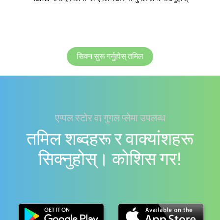
सिक्न सुरू गर्नुहोस् तमिल
एप्पल स्टोर वा गुगल प्लेमा उपलब्ध
तमिल शब्दहरू र वाक्यांशहरू
सिक्नुहोस्। काेशिस गर!