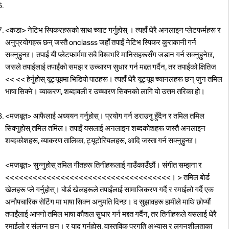
<कडा> नेटिभ स्पिकरहरूको साथ च्याट गर्नुहोस्
। त्यहाँ धेरै अनलाइन प्लेटफर्महरू र
अनुप्रयोगहरू छन् जस्तै onclasss जहाँ तपाईं नेटिभ स्पिकर कुराकानी गर्न
सक्नुहुन्छ। तपाईं यी प्लेटफार्ममा सबै विश्वभरि मानिसहरूसँग जडान गर्न सक्नुहुनेछ,
जसले तपाईंलाई तपाईंको समझ र उच्चारण सुधार गर्न मद्दत गर्दैन, तर तपाईंको क्षितिज
<< << हेर्नुहोस् यूट्यूबमा भिडियो पाठहरू।
त्यहाँ धेरै यूट्यूब च्यानलहरू छन् जुन तमिल
भाषा सिक्ने। व्याकरण, शब्दावली र उच्चारण सिक्नको लागि यो उत्तम तरिका हो।
<मजबूत> आफैलाई अध्ययन गर्नुहोस्।
प्रयोग गर्न डराउनु हुँदैन र तमिल तमिल
सिक्नुहोस् तमिल तमिल। तपाईं यसलाई अनलाइन शब्दकोशहरू जस्तै अनलाइन
शब्दकोशहरू, व्याकरण तालिका, ट्यूटोरियलहरू, आदि जस्ता गर्न सक्नुहुन्छ।
<मजबूत> सुन्नुहोस् तमिल गीतहरू तिनीहरूलाई गाउँकाउँछौं।
संगीत सम्झना र
<<<<<<<<<<<<<<<<<<<<<<<<<<<<<<<<<<<<। > तमिल बोर्ड
खेलहरू प्ले गर्नुहोस्।
बोर्ड खेलहरूले तपाईंलाई सामाजिकरण गर्दै र रमाईलो गर्दै एक
अनौपचारिक सेटिंग मा भाषा सिक्न अनुमति दिन्छ।
द सुझावहरू हामीले माथि छोप्यौं
तपाईंलाई आफ्नो तमिल भाषा कौशल सुधार गर्न मद्दत गर्दैन, तर तिनीहरूले यसलाई धेरै
रमाईलो र संलग्न छन्। र याद गर्नुहोस्, वास्तविक प्रगति अभ्यास र लगनशीलताका