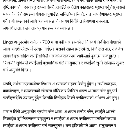
निष्कर्षमा, तमिल तमिल भाषा एक नयाँ भाषा मास्टर गर्न एक शक्तिशाली र प्रभावकारी
दृष्टिकोण हो। स्वतन्त्र रूपमा सिक्दै, तपाईंले अद्वितीय फाइदाहरू प्राप्त गर्नुहोस् जसले
भाषाको गहिरो समझमा योगदान पुर्याउँछ, लचिलोपन सिक्दै, र उच्च परिणामहरू प्राप्त
गर्दै। यो सम्झनको लागि आवश्यक छ कि स्वयम् निर्देशित शिक्षणमा सफलता,
लगनशीलता, र लगातार प्रयासहरू आवश्यक छ।
Lingo अनुप्रयोग तमिल र 700 भन्दा बढी भाषाहरूको लागि स्वयं निर्देशित शिक्षाको
लागि आदर्श प्लेटफर्म प्रदान गर्दछ। यसको सहज इन्टरफेस, निजीकृत पाठ, र विविध
सामग्रीहरू सहित, तपाईं सजिलै भाषाको वातावरणमा आफैलाई डुबाउन सक्नुहुन्छ।
"रेडियो" सुविधाले तपाईंलाई प्रामाणिक बोलीमा डुबाउन र तपाईंको सुन्ने सीपहरू सुधार
गर्न अनुमति दिन्छ।
यद्यपि, सर्भरमा प्रणालीगत शिक्षा र अभ्यासको महत्त्व बिर्सनु हुँदैन। नयाँ शब्दहरू,
वाक्यांशहरू, र व्याकरणको संरचना मौखिक र लिखित भाषण अभ्यास गरेर हुनु पर्छ।
गल्तीहरूदेखि डराउनु हुँदैन किनकि तिनीहरू सिक्ने प्रक्रियाको अभिन्न अंग हुन्।
भाषा र लिंगो अनुप्रयोग प्रयोग गरेर आत्म-अध्ययन छनौट गरेर, तपाईंले आफ्नो
सिकाईमा पूर्ण नियन्त्रण राख्नुहुन्छ र तपाईंको अध्ययन प्रक्रियामा लचिलो रूपमा
तपाईंको अध्ययन प्रक्रिया गर्न सक्नुहुन्छ। यस दृष्टिकोणले आत्म-अनुशासन र