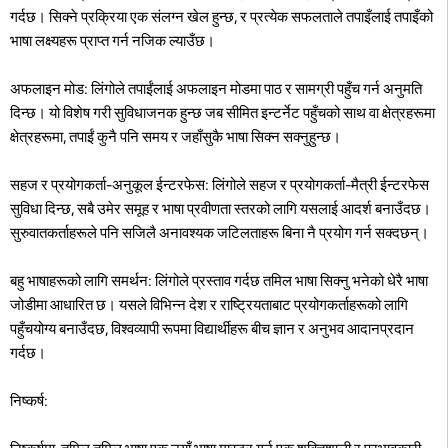
गर्दछ। सिक्ने प्रक्रिया एक संलग्न खेल हुन्छ, र प्रत्येक सफलताले तपाइँलाई तपाइँको
भाषा लक्ष्यहरू प्राप्त गर्न नजिक ल्याउँछ।
अफलाइन मोड: लिंगोले तपाईंलाई अफलाइन मोडमा पाठ र सामग्री पहुँच गर्न अनुमति
दिन्छ। यो विशेष गरी सुविधाजनक हुन्छ जब सीमित इन्टर्नेट पहुँचको साथ वा क्षेत्रहरूमा
क्षेत्रहरूमा, तपाईं कुनै पनि समय र जहाँसुकै भाषा सिक्न सक्नुहुन्छ।
सहज र प्रयोगकर्ता-अनुकूल ईन्टरफेस: लिंगोले सहज र प्रयोगकर्ता-मैत्री ईन्टरफेस
सुविधा दिन्छ, सबै उमेर समूह र भाषा प्रवीणता स्तरको लागि यसलाई आदर्श बनाउँदछ।
सुरुवातकर्ताहरूले पनि सजिलै अनावश्यक जटिलताहरू बिना नै प्रयोग गर्न सक्दछन्।
बहु भाषाहरूको लागि समर्थन: लिंगोले प्रस्ताव गर्दछ तमिल भाषा सिक्नु भनेको धेरै भाषा
जोडीमा आधारित छ। यसले विभिन्न देश र राष्ट्रियताबाट प्रयोगकर्ताहरूको लागि
पहुँचयोग्य बनाउँदछ, विश्वव्यापी रूपमा विद्यार्थीहरू बीच ज्ञान र अनुभव आदानप्रदान
गर्दछ।
निष्कर्ष: