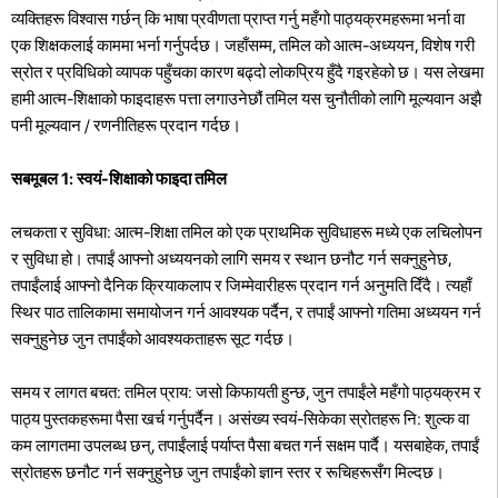
व्यक्तिहरू विश्वास गर्छन् कि भाषा प्रवीणता प्राप्त गर्नु महँगो पाठ्यक्रमहरूमा भर्ना वा
एक शिक्षकलाई काममा भर्ना गर्नुपर्दछ। जहाँसम्म, तमिल को आत्म-अध्ययन, विशेष गरी
स्रोत र प्रविधिको व्यापक पहुँचका कारण बढ्दो लोकप्रिय हुँदै गइरहेको छ। यस लेखमा
हामी आत्म-शिक्षाको फाइदाहरू पत्ता लगाउनेछौं तमिल यस चुनौतीको लागि मूल्यवान अझै
पनी मूल्यवान / रणनीतिहरू प्रदान गर्दछ।
सबमूबल 1: स्वयं-शिक्षाको फाइदा तमिल
लचकता र सुविधा: आत्म-शिक्षा तमिल को एक प्राथमिक सुविधाहरू मध्ये एक लचिलोपन
र सुविधा हो। तपाईं आफ्नो अध्ययनको लागि समय र स्थान छनौट गर्न सक्नुहुनेछ,
तपाईंलाई आफ्नो दैनिक क्रियाकलाप र जिम्मेवारीहरू प्रदान गर्न अनुमति दिँदै। त्यहाँ
स्थिर पाठ तालिकामा समायोजन गर्न आवश्यक पर्दैन, र तपाईं आफ्नो गतिमा अध्ययन गर्न
सक्नुहुनेछ जुन तपाईंको आवश्यकताहरू सूट गर्दछ।
समय र लागत बचत: तमिल प्राय: जसो किफायती हुन्छ, जुन तपाईंले महँगो पाठ्यक्रम र
पाठ्य पुस्तकहरूमा पैसा खर्च गर्नुपर्दैन। असंख्य स्वयं-सिकेका स्रोतहरू नि: शुल्क वा
कम लागतमा उपलब्ध छन्, तपाईंलाई पर्याप्त पैसा बचत गर्न सक्षम पार्दै। यसबाहेक, तपाईं
स्रोतहरू छनौट गर्न सक्नुहुनेछ जुन तपाईंको ज्ञान स्तर र रूचिहरूसँग मिल्दछ।