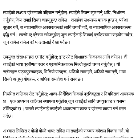
तपाईंको लक्ष्य र प्रेरणाको पहिचान गर्नुहोस्: तपाईंले सिक्न सुरु गर्नु अघि, निर्धारण
गर्नुहोस् किन तपाईं सिक्न चाहनुहुन्छ तमिल। तपाईका लक्ष्यहरू फरक हुन्छन्, परीक्षा
सुधार गर्ने, वा व्यावसायिक अवसरहरूको लागि तयारी गर्दै, वा व्यावसायिक अवसरहरूमा
बृद्धि गर्न। त्यसोभए प्रेरणा खोज्नुहोस् जुन तपाईंलाई सिकाई प्रक्रियामा सहयोग गर्दछ,
जुन तमिल तमिल को फाइदालाई देखा पर्दछ।
उपयुक्त संसाधनहरू छनौट गर्नुहोस्: इन्टरनेट शिक्षाहरू सिक्नका लागि तमिल। ती
तपाईंको भाषा प्रवीणता स्तर र प्राथमिकताहरू मिल्दोजुल्दो चयन गर्नुहोस्। यी
स्रोतहरू पाठ्यपुस्तकहरू, भिडियो पाठहरू, अडियो सामग्री, अडियो सामग्री, भाषा
सिक्ने अनुप्रयोगहरू, र अधिक समावेश गर्न सक्दछ।
नियमित तालिका सेट गर्नुहोस्: आत्म-निर्देशित सिकाई प्रतिबद्धता र नियमितता आवश्यक
छ। एक अध्ययन तालिका स्थापना गर्नुहोस् जुन तपाइँको लागि उपयुक्त छ र यसमा
टाँसिएको छ। यसले तपाईंलाई तपाईंको अध्ययनमा ब्याज र प्रेरणा कायम गर्न मद्दत
गर्दछ।
अभ्यास लिखित र बोली बोल्ने भाषा: तमिल मा तपाईंको सञ्चार कौशल विकास गर्न, यो