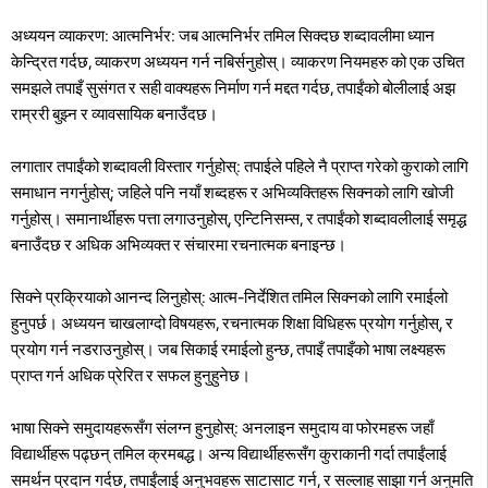
अध्ययन व्याकरण: आत्मनिर्भर: जब आत्मनिर्भर तमिल सिक्दछ शब्दावलीमा ध्यान
केन्द्रित गर्दछ, व्याकरण अध्ययन गर्न नबिर्सनुहोस्। व्याकरण नियमहरु को एक उचित
समझले तपाइँ सुसंगत र सही वाक्यहरू निर्माण गर्न मद्दत गर्दछ, तपाईंको बोलीलाई अझ
राम्ररी बुझ्न र व्यावसायिक बनाउँदछ।
लगातार तपाईंको शब्दावली विस्तार गर्नुहोस्: तपाईले पहिले नै प्राप्त गरेको कुराको लागि
समाधान नगर्नुहोस्; जहिले पनि नयाँ शब्दहरू र अभिव्यक्तिहरू सिक्नको लागि खोजी
गर्नुहोस्। समानार्थीहरू पत्ता लगाउनुहोस्, एन्टिनिसम्स, र तपाईंको शब्दावलीलाई समृद्ध
बनाउँदछ र अधिक अभिव्यक्त र संचारमा रचनात्मक बनाइन्छ।
सिक्ने प्रक्रियाको आनन्द लिनुहोस्: आत्म-निर्देशित तमिल सिक्नको लागि रमाईलो
हुनुपर्छ। अध्ययन चाखलाग्दो विषयहरू, रचनात्मक शिक्षा विधिहरू प्रयोग गर्नुहोस्, र
प्रयोग गर्न नडराउनुहोस्। जब सिकाई रमाईलो हुन्छ, तपाइँ तपाइँको भाषा लक्ष्यहरू
प्राप्त गर्न अधिक प्रेरित र सफल हुनुहुनेछ।
भाषा सिक्ने समुदायहरूसँग संलग्न हुनुहोस्: अनलाइन समुदाय वा फोरमहरू जहाँ
विद्यार्थीहरू पढ्छन् तमिल क्रमबद्ध। अन्य विद्यार्थीहरूसँग कुराकानी गर्दा तपाईंलाई
समर्थन प्रदान गर्दछ, तपाईंलाई अनुभवहरू साटासाट गर्न, र सल्लाह साझा गर्न अनुमति