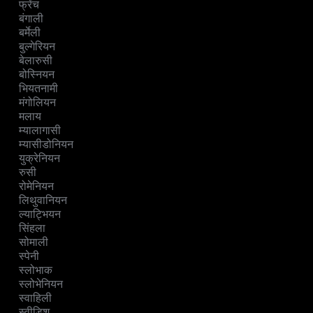
फ्रेंच
बंगाली
बर्मेली
बुल्गेरियन
बेलारुसी
बोस्नियन
भियतनामी
मंगोलियन
मलाय
म्यालागासी
म्यासीडोनियन
युक्रेनियन
रुसी
रोमेनियन
लिथुवानियन
ल्याट्भियन
सिंहला
सोमाली
स्पेनी
स्लोभाक
स्लोभेनियन
स्वाहिली
स्वीडिश