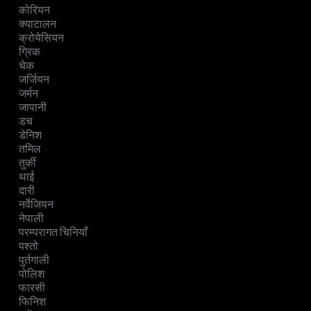
कोरियन
क्याटालन
क्रोयेसियन
ग्रिक
चेक
जर्जियन
जर्मन
जापानी
डच
डेनिश
तमिल
तुर्की
थाई
दारी
नर्वेजियन
नेपाली
परम्परागत चिनियाँ
पश्तो
पुर्तगाली
पोलिश
फारसी
फिनिश