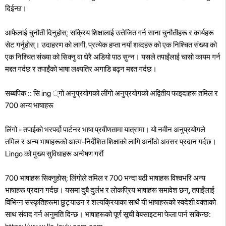
दिईन्छ।
आफैलाई चुनौती दिनुहोस्: सक्रिय शिक्षालाई उत्तेजित गर्न साना चुनौतीहरू र कार्यहरू
सेट गर्नुहोस्। उदाहरण को लागी, प्रत्येक हप्ता नयाँ शब्दहरु को एक निश्चित संख्या को
एक निश्चित संख्या को सिक्नु वा धेरै अडियो पाठ सुन्न। यसले तपाईंलाई चासो कायम गर्न
मद्दत गर्दछ र तपाईंको भाषा लक्ष्यतिर अगाडि बढ्न मद्दत गर्दछ।
सब्बपिक :: सि ing ्गो अनुप्रयोगको लींगो अनुप्रयोगको अद्वितीय फाइदाहरू तमिल र
700 अन्य भाषाहरू
लिंगो - तपाईको भरपर्दो पार्टनर भाषा प्रवीणतामा यात्रामा। यो नवीन अनुप्रयोगले
तमिल र अन्य भाषाहरूको आत्म-निर्देशित शिक्षाको लागि अनौंठो अवसर प्रदान गर्दछ।
Lingo को मुख्य सुविधाहरू अन्वेषण गरौं
700 भाषाहरू सिक्नुहोस्: लिंगोले तमिल र 700 भन्दा बढी भाषाहरू विश्वभरि अन्य
भाषाहरू प्रदान गर्दछ। यसमा दुबै दुर्लभ र लोकप्रिय भाषाहरू समावेश छन्, तपाईंलाई
विभिन्न संस्कृतिहरूमा छुट्याउन र शल्यक्रियाका साथै यी भाषाहरूको स्वदेशी वक्ताको
साथ संवाद गर्न अनुमति दिन्छ। भाषाहरूको पूर्ण सूची वेबसाइटमा फेला पार्न सकिन्छ: