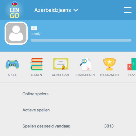
Azerbeidzjaans
Level
/
SPEEL
LESSEN
CERTIFICAAT
STATISTIEKEN
TOERNAMENT
PLAA
Online spelers
Actieve spellen
Spellen gespeeld vandaag
3813