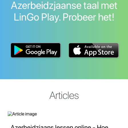
Azerbeidzjaanse taal met
LinGo Play. Probeer het!
Articles
Azerbeidzjaans lessen online - Hoe