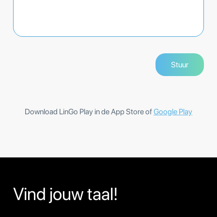
Download LinGo Play in de App Store of
Google Play
Vind jouw taal!