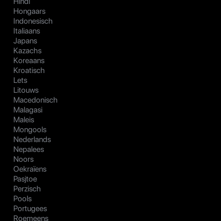
Hindi
Hongaars
Indonesisch
Italiaans
Japans
Kazachs
Koreaans
Kroatisch
Lets
Litouws
Macedonisch
Malagasi
Maleis
Mongools
Nederlands
Nepalees
Noors
Oekraïens
Pasjtoe
Perzisch
Pools
Portugees
Roemeens