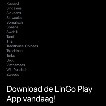
Russisch
Singalees
Sloveens
Slowaaks
Somalisch
Spaans
Swahili
Tamil
Thai
Traditioneel Chinees
Tsjechisch
Turks
Urdu
Vietnamees
Wit-Russisch
Zweeds
Download de LinGo Play
App vandaag!