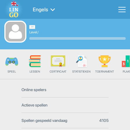
Engels
Level
/
SPEEL
LESSEN
CERTIFICAAT
STATISTIEKEN
TOERNAMENT
PLAA
Online spelers
Actieve spellen
Spellen gespeeld vandaag
4105