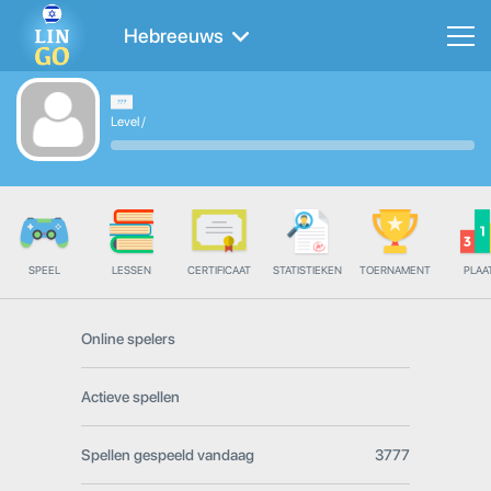
Hebreeuws
Level
/
SPEEL
LESSEN
CERTIFICAAT
STATISTIEKEN
TOERNAMENT
PLAA
Online spelers
Actieve spellen
Spellen gespeeld vandaag
3777