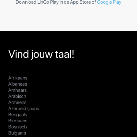
Download LinGo Play in de App Store of
Google Play
Vind jouw taal!
Afrikaans
Albanees
Amhaars
Arabisch
Armeens
Azerbeidzjaans
Bengaals
Birmaans
Bosnisch
Bulgaars