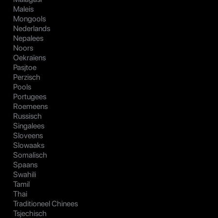
Maleis
Mongools
Nederlands
Nepalees
Noors
Oekraïens
Pasjtoe
Perzisch
Pools
Portugees
Roemeens
Russisch
Singalees
Sloveens
Slowaaks
Somalisch
Spaans
Swahili
Tamil
Thai
Traditioneel Chinees
Tsjechisch