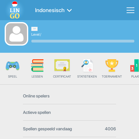
Indonesisch
Level
/
SPEEL
LESSEN
CERTIFICAAT
STATISTIEKEN
TOERNAMENT
PLAA
Online spelers
Actieve spellen
Spellen gespeeld vandaag
4006