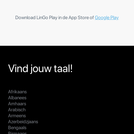
Download LinGo Play in de App Store of
Google Play
Vind jouw taal!
Afrikaans
Albanees
Amhaars
Arabisch
Armeens
Azerbeidzjaans
Bengaals
Birmaans