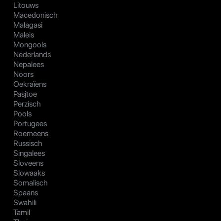
Litouws
Macedonisch
Malagasi
Maleis
Mongools
Nederlands
Nepalees
Noors
Oekraïens
Pasjtoe
Perzisch
Pools
Portugees
Roemeens
Russisch
Singalees
Sloveens
Slowaaks
Somalisch
Spaans
Swahili
Tamil