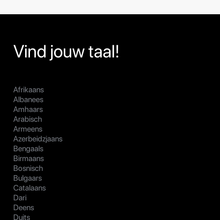
Vind jouw taal!
Afrikaans
Albanees
Amhaars
Arabisch
Armeens
Azerbeidzjaans
Bengaals
Birmaans
Bosnisch
Bulgaars
Catalaans
Dari
Deens
Duits