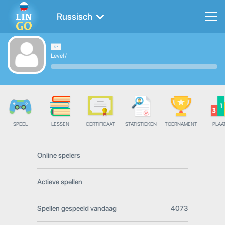
Russisch
Level
/
SPEEL
LESSEN
CERTIFICAAT
STATISTIEKEN
TOERNAMENT
PLAA
Online spelers
Actieve spellen
Spellen gespeeld vandaag
4073