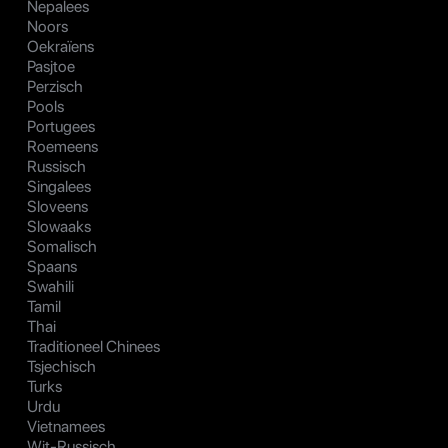
Nepalees
Noors
Oekraïens
Pasjtoe
Perzisch
Pools
Portugees
Roemeens
Russisch
Singalees
Sloveens
Slowaaks
Somalisch
Spaans
Swahili
Tamil
Thai
Traditioneel Chinees
Tsjechisch
Turks
Urdu
Vietnamees
Wit-Russisch