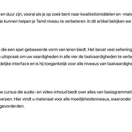
 en duur zijn, vooral als je op zoek bent naar kwaliteitsmiddelen en -mater
je kunnen helpen je Tamil niveau te verbeteren. In dit artikel bekijken we
p die een spel-gebaseerde vorm van leren biedt. Het bevat veel oefenin
n uitspraak om uw vaardigheden in alle vier de taalvaardigheden te ver
lijke interface en is hij toegankelijk voor alle niveaus van taalvaardighe
ne cursus die audio- en video-inhoud biedt over alles van basisgrammati
en. Hier vindt u materiaal voor alle moeilijkheidsniveaus, waaronder
fgevorderden.