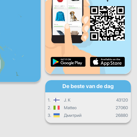
Vr
Za
Zo
Dagelijkse vooruitgang
Maandelijkse voortgang
Certificaat
Totale vooruitgang
De beste van de dag
1.
J. K
43120
2.
Matteo
27060
3.
Дмитрий
26880