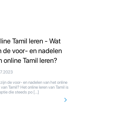
line Tamil leren - Wat
jn de voor- en nadelen
n online Tamil leren?
07.2023
zijn de voor- en nadelen van het online
 van Tamil? Het online leren van Tamil is
optie die steeds po […]