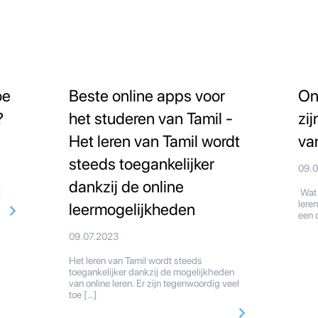
oe
Beste online apps voor
On
?
het studeren van Tamil -
zi
Het leren van Tamil wordt
va
steeds toegankelijker
09.
dankzij de online
]
Wat 
leren
leermogelijkheden
een 
09.07.2023
Het leren van Tamil wordt steeds
toegankelijker dankzij de mogelijkheden
van online leren. Er zijn tegenwoordig veel
toe […]