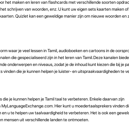
voor het maken en leren van flashcards met verschillende soorten opdrac
, het schrijven van woorden, enz. U kunt uw eigen sets kaarten maken o
kaarten. Quizlet kan een geweldige manier zijn om nieuwe woorden en z
form waar je veel lessen in Tamil, audioboeken en cartoons in de oorspro
nalen die gespecialiseerd zijn in het leren van Tamil.Deze kanalen bied
nde onderwerpen en niveaus, zodat je de inhoud kunt kiezen die bij je pa
 vinden die je kunnen helpen je luister- en uitspraakvaardigheden te v
tes die je kunnen helpen je Tamil taal te verbeteren. Enkele daarvan zijn
MyLanguageExchange.com. Hier kunt u moedertaalsprekers vinden die
 en u te helpen uw taalvaardigheid te verbeteren. Het is ook een gewel
en mensen uit verschillende landen te ontmoeten.