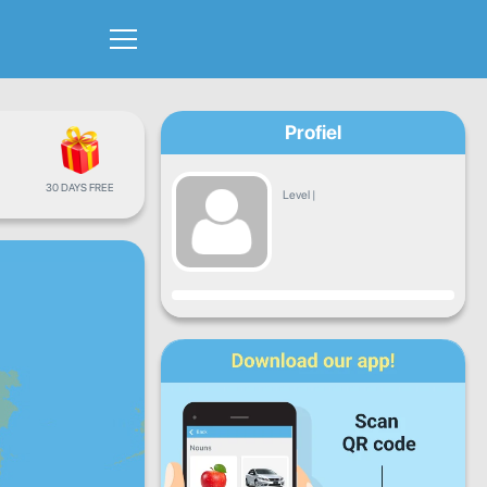
Profiel
30 DAYS FREE
Level
|
Vooruitgang
Ma
Di
Wo
Do