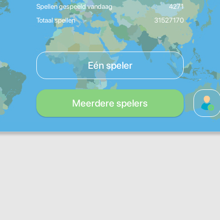
Spellen gespeeld vandaag
4271
Totaal spellen
31527170
Eén speler
Meerdere spelers