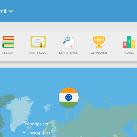
mil
LESSEN
CERTIFICAAT
STATISTIEKEN
TOERNAMENT
PLAATS
Online spelers
Actieve spellen