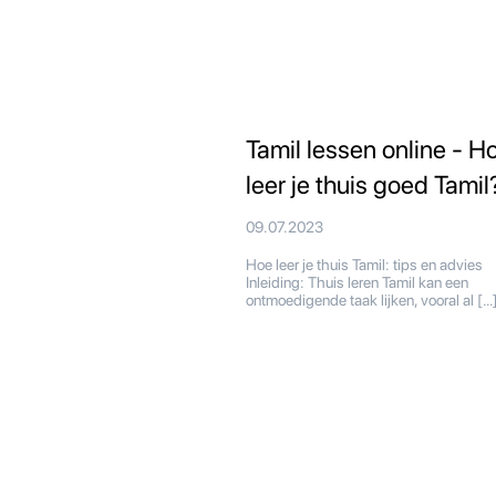
Tamil lessen online - H
leer je thuis goed Tamil
09.07.2023
Hoe leer je thuis Tamil: tips en advies
Inleiding: Thuis leren Tamil kan een
ontmoedigende taak lijken, vooral al […