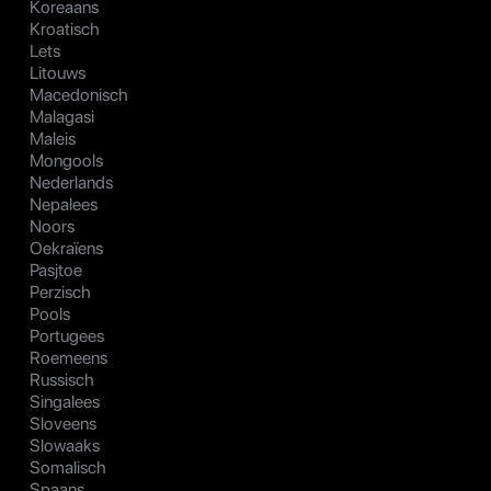
Koreaans
Kroatisch
Lets
Litouws
Macedonisch
Malagasi
Maleis
Mongools
Nederlands
Nepalees
Noors
Oekraïens
Pasjtoe
Perzisch
Pools
Portugees
Roemeens
Russisch
Singalees
Sloveens
Slowaaks
Somalisch
Spaans