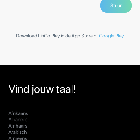
Download LinGo Play in de App Store of
Google Play
Vind jouw taal!
Afrikaans
Albanees
Amhaars
Arabisch
Armeens