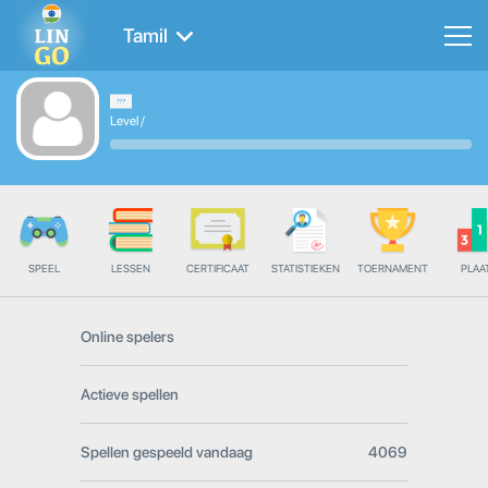
Tamil
Level
/
SPEEL
LESSEN
CERTIFICAAT
STATISTIEKEN
TOERNAMENT
PLAA
Online spelers
Actieve spellen
Spellen gespeeld vandaag
4069