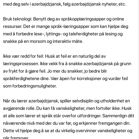
med deg selv i azerbajdzjansk, følg azerbajdzjansk nyheter, etc.
Bruk teknologi: Benytt deg av språkopplæringsapper og online
ressurser. Det er mange språk-læringsapper som kan hjelpe deg
med å forbedre lese-, lyttings- og taleferdigheter på lesing og
snakke på en morsom og interaktiv måte.
Ikke vær redd for feil: Husk at feil er en naturlig del av
læringsprosessen. Ikke vekk fra å snakke azerbajdzjansk på grunn
av frykt for å gjøre feil. Jo mer du snakker, jo bedre blir
språkferdighetene dine. Vær åpen for korreksjoner og vurder feil
som forbedringsmuligheter.
Når du lærer azerbajdzjansk, spiller selvdisiplin og utholdenhet en
avgjørende rolle. Du kan få vanskeligheter, men fortviler ikke. Husk
at alle som lærer et språk står overfor utfordringer. Sammenlign ditt
nåværende nivå med der du var før, og erkjenner fremgangen din.
Dette vil hjelpe deg å se at du virkelig overvinner vanskeligheter og
går fremover.