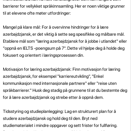
barrierer for vellykket språkinnsamling. Her er noen viktige grunner
til at elevene ofte møter utfordringer:
Mangel på klare mål: For å overvinne hindringer for å lære
azerbajdzjansk, er det viktig å sette seg spesifikke og målbare mål.
Etablere mål som "læring azerbajdzjansk for å jobbe i utlandet" eller
"oppnå en IELTS -poengsum på 7". Dette vil hjelpe deg å holde deg
fokusert og orientert i læringsprosessen din.
Motivasjon for læring azerbajdzjansk: Finn motivasjon for læring
azerbajdzjansk, for eksempel "karriereutvikling", "Enkel
kommunikasjon med internasjonale partnere" eller "reise uten
språkbarrierer." Husk deg stadig på grunnene til at du bestemte deg
for å lære azerbajdzjansk og strebe etter å oppnå dem.
Tidsstyring og studieplanlegging: Lag en strukturert plan for å
studere azerbajdzjansk og hold deg til den. Bryt ned
studiematerialet i mindre oppgaver og sett frister for fullføring.