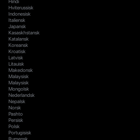
Hindi
Hviterussisk
Indonesisk
Italiensk
Japansk
Kasaskhstansk
Katalansk
Koreansk
Kroatisk
Latvisk
Litauisk
Makedonsk
Malaysisk
Malaysisk
Mongolsk
Nederlandsk
Nepalsk
Norsk
Pashto
Persisk
Polsk
Portugisisk
Rumensk