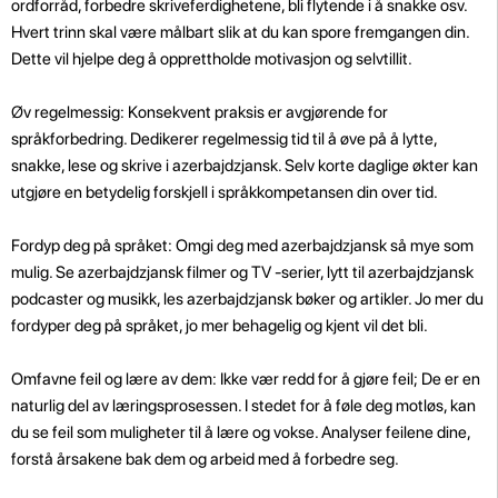
ordforråd, forbedre skriveferdighetene, bli flytende i å snakke osv.
Hvert trinn skal være målbart slik at du kan spore fremgangen din.
Dette vil hjelpe deg å opprettholde motivasjon og selvtillit.
Øv regelmessig: Konsekvent praksis er avgjørende for
språkforbedring. Dedikerer regelmessig tid til å øve på å lytte,
snakke, lese og skrive i azerbajdzjansk. Selv korte daglige økter kan
utgjøre en betydelig forskjell i språkkompetansen din over tid.
Fordyp deg på språket: Omgi deg med azerbajdzjansk så mye som
mulig. Se azerbajdzjansk filmer og TV -serier, lytt til azerbajdzjansk
podcaster og musikk, les azerbajdzjansk bøker og artikler. Jo mer du
fordyper deg på språket, jo mer behagelig og kjent vil det bli.
Omfavne feil og lære av dem: Ikke vær redd for å gjøre feil; De er en
naturlig del av læringsprosessen. I stedet for å føle deg motløs, kan
du se feil som muligheter til å lære og vokse. Analyser feilene dine,
forstå årsakene bak dem og arbeid med å forbedre seg.