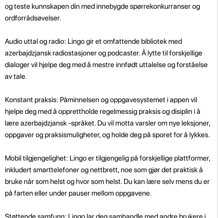
og teste kunnskapen din med innebygde spørrekonkurranser og
ordforrådsøvelser.
Audio uttal og radio: Lingo gir et omfattende bibliotek med
azerbajdzjansk radiostasjoner og podcaster. Å lytte til forskjellige
dialoger vil hjelpe deg med å mestre innfødt uttalelse og forståelse
av tale.
Konstant praksis: Påminnelsen og oppgavesystemet i appen vil
hjelpe deg med å opprettholde regelmessig praksis og disiplin i å
lære azerbajdzjansk -språket. Du vil motta varsler om nye leksjoner,
oppgaver og praksismuligheter, og holde deg på sporet for å lykkes.
Mobil tilgjengelighet: Lingo er tilgjengelig på forskjellige plattformer,
inkludert smarttelefoner og nettbrett, noe som gjør det praktisk å
bruke når som helst og hvor som helst. Du kan lære selv mens du er
på farten eller under pauser mellom oppgavene.
Støttende samfunn: Lingo lar deg samhandle med andre brukere i