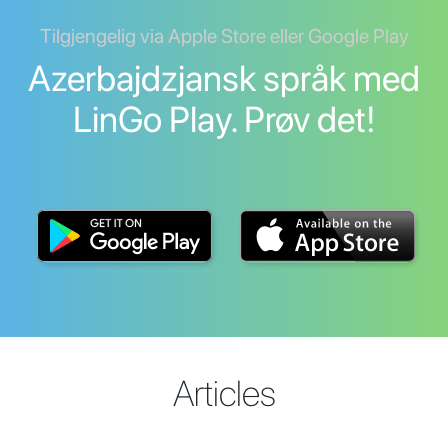
Tilgjengelig via Apple Store eller Google Play
Azerbajdzjansk språk med
LinGo Play. Prøv det!
Articles