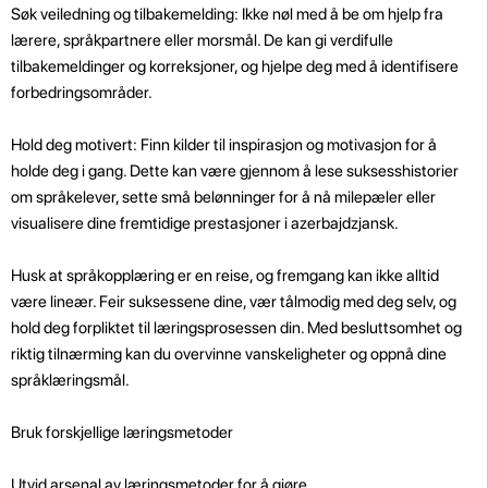
Søk veiledning og tilbakemelding: Ikke nøl med å be om hjelp fra
lærere, språkpartnere eller morsmål. De kan gi verdifulle
tilbakemeldinger og korreksjoner, og hjelpe deg med å identifisere
forbedringsområder.
Hold deg motivert: Finn kilder til inspirasjon og motivasjon for å
holde deg i gang. Dette kan være gjennom å lese suksesshistorier
om språkelever, sette små belønninger for å nå milepæler eller
visualisere dine fremtidige prestasjoner i azerbajdzjansk.
Husk at språkopplæring er en reise, og fremgang kan ikke alltid
være lineær. Feir suksessene dine, vær tålmodig med deg selv, og
hold deg forpliktet til læringsprosessen din. Med besluttsomhet og
riktig tilnærming kan du overvinne vanskeligheter og oppnå dine
språklæringsmål.
Bruk forskjellige læringsmetoder
Utvid arsenal av læringsmetoder for å gjøre