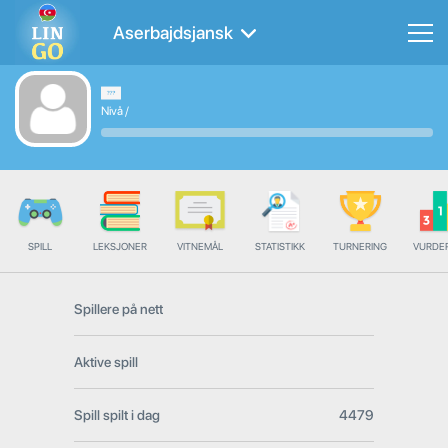
Aserbajdsjansk
Nivå
/
SPILL
LEKSJONER
VITNEMÅL
STATISTIKK
TURNERING
VURDE
Spillere på nett
Aktive spill
Spill spilt i dag
4479