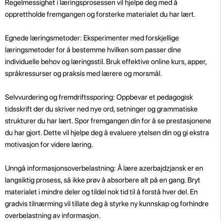
Regelmessighet i læringsprosessen vil hjelpe deg med å
opprettholde fremgangen og forsterke materialet du har lært.
Egnede læringsmetoder: Eksperimenter med forskjellige
læringsmetoder for å bestemme hvilken som passer dine
individuelle behov og læringsstil. Bruk effektive online kurs, apper,
språkressurser og praksis med lærere og morsmål.
Selvvurdering og fremdriftssporing: Oppbevar et pedagogisk
tidsskrift der du skriver ned nye ord, setninger og grammatiske
strukturer du har lært. Spor fremgangen din for å se prestasjonene
du har gjort. Dette vil hjelpe deg å evaluere ytelsen din og gi ekstra
motivasjon for videre læring.
Unngå informasjonsoverbelastning: Å lære azerbajdzjansk er en
langsiktig prosess, så ikke prøv å absorbere alt på en gang. Bryt
materialet i mindre deler og tildel nok tid til å forstå hver del. En
gradvis tilnærming vil tillate deg å styrke ny kunnskap og forhindre
overbelastning av informasjon.