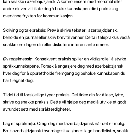
kan snakke i azerbajdzjansk. Å kommunisere med morsmål eller
andre elever vil tillate deg å bruke kunnskapen din i praksis og
overvinne frykten for kommunikasjon.
Skriving og talepraksis: Prøv å skrive tekster i azerbajdzjansk,
beholde en journal eller skriv brev til venner. Delta i talepraksis ved å
snakke om dagen din eller diskutere interessante emner.
Øv regelmessig: Konsekvent praksis spiller en viktig rolle i å styrke
språkkunnskapene. Forsøk å engasjere deg med azerbajdzjansk
hver dag for å opprettholde fremgang og beholde kunnskapen du
har tilegnet deg.
Tildel tid til forskjellige typer praksis: Del tiden din for å lese, lytte,
skrive og snakke praksis. Dette vil hjelpe deg med å utvikle et godt
avrundet sett med språkferdigheter.
Lag et språkmiljø: Omgi deg med azerbajdzjansk når det er mulig.
Bruk azerbajdzjansk i hverdagssituasjoner: lage handlelister, snakk