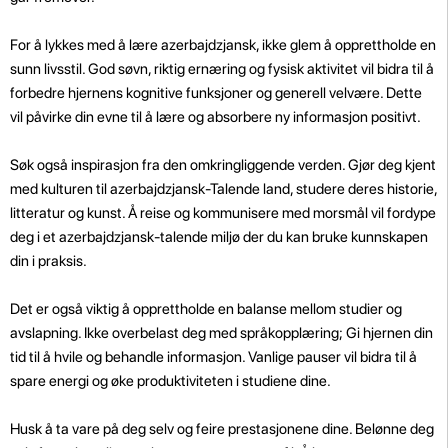
For å lykkes med å lære azerbajdzjansk, ikke glem å opprettholde en
sunn livsstil. God søvn, riktig ernæring og fysisk aktivitet vil bidra til å
forbedre hjernens kognitive funksjoner og generell velvære. Dette
vil påvirke din evne til å lære og absorbere ny informasjon positivt.
Søk også inspirasjon fra den omkringliggende verden. Gjør deg kjent
med kulturen til azerbajdzjansk-Talende land, studere deres historie,
litteratur og kunst. Å reise og kommunisere med morsmål vil fordype
deg i et azerbajdzjansk-talende miljø der du kan bruke kunnskapen
din i praksis.
Det er også viktig å opprettholde en balanse mellom studier og
avslapning. Ikke overbelast deg med språkopplæring; Gi hjernen din
tid til å hvile og behandle informasjon. Vanlige pauser vil bidra til å
spare energi og øke produktiviteten i studiene dine.
Husk å ta vare på deg selv og feire prestasjonene dine. Belønne deg