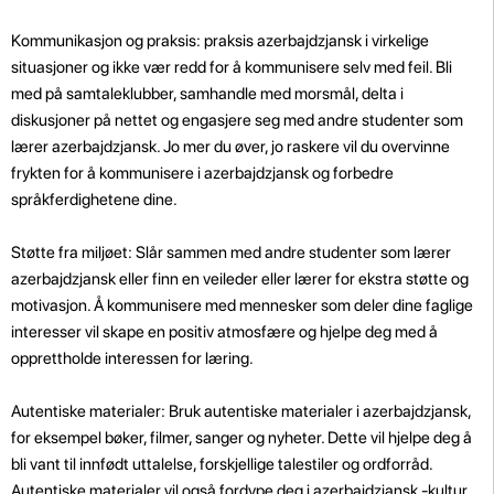
Kommunikasjon og praksis: praksis azerbajdzjansk i virkelige
situasjoner og ikke vær redd for å kommunisere selv med feil. Bli
med på samtaleklubber, samhandle med morsmål, delta i
diskusjoner på nettet og engasjere seg med andre studenter som
lærer azerbajdzjansk. Jo mer du øver, jo raskere vil du overvinne
frykten for å kommunisere i azerbajdzjansk og forbedre
språkferdighetene dine.
Støtte fra miljøet: Slår sammen med andre studenter som lærer
azerbajdzjansk eller finn en veileder eller lærer for ekstra støtte og
motivasjon. Å kommunisere med mennesker som deler dine faglige
interesser vil skape en positiv atmosfære og hjelpe deg med å
opprettholde interessen for læring.
Autentiske materialer: Bruk autentiske materialer i azerbajdzjansk,
for eksempel bøker, filmer, sanger og nyheter. Dette vil hjelpe deg å
bli vant til innfødt uttalelse, forskjellige talestiler og ordforråd.
Autentiske materialer vil også fordype deg i azerbajdzjansk -kultur