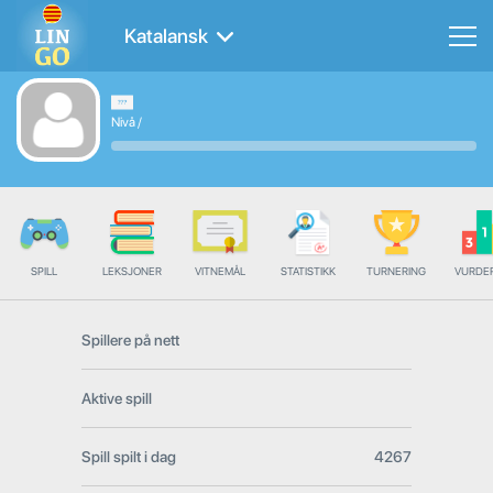
Katalansk
Nivå
/
SPILL
LEKSJONER
VITNEMÅL
STATISTIKK
TURNERING
VURDE
Spillere på nett
Aktive spill
Spill spilt i dag
4267