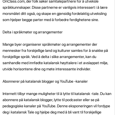
OnClass.com, der folk søker samtalepartnere for å utveksle
språkkunnskaper. Disse partnerne er vanligvis interessert i å lære
morsmålet ditt også, og skape en gjensidig fordelaktig utveksling
som hjelper begge parter med å forbedre ferdighetene sine.
Delta i språkmøter og arrangementer
Mange byer organiserer språkmøter og arrangementer der
mennesker fra forskjellige land og kulturer samles for å snakke på
forskjellige språk. Ved å delta i slike arrangementer, kan du
samhandle med innfødte katalansk høyttalere i et avslappet miljø,
utvide horisontene dine og møte interessante individer.
Abonnerer på katalansk blogger og YouTube -kanaler
Internett tilbyr mange muligheter til å lytte til katalansk -tale. Du kan
abonnere på katalansk blogger, lytte til podcaster eller se på
pedagogiske kanaler på YouTube. Denne eksponeringen vil fordype
deg i katalansk Tale og hjelpe deg med å bli vant til forskjellige