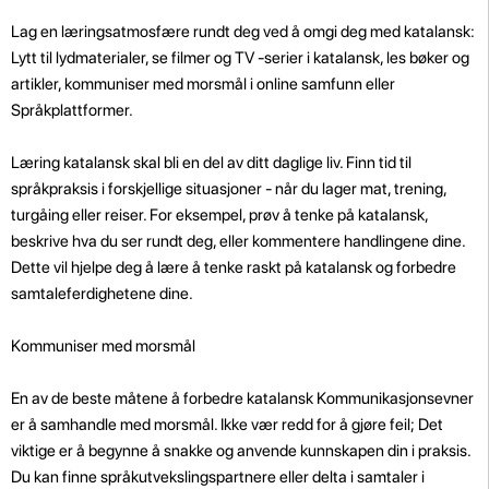
Lag en læringsatmosfære rundt deg ved å omgi deg med katalansk:
Lytt til lydmaterialer, se filmer og TV -serier i katalansk, les bøker og
artikler, kommuniser med morsmål i online samfunn eller
Språkplattformer.
Læring katalansk skal bli en del av ditt daglige liv. Finn tid til
språkpraksis i forskjellige situasjoner - når du lager mat, trening,
turgåing eller reiser. For eksempel, prøv å tenke på katalansk,
beskrive hva du ser rundt deg, eller kommentere handlingene dine.
Dette vil hjelpe deg å lære å tenke raskt på katalansk og forbedre
samtaleferdighetene dine.
Kommuniser med morsmål
En av de beste måtene å forbedre katalansk Kommunikasjonsevner
er å samhandle med morsmål. Ikke vær redd for å gjøre feil; Det
viktige er å begynne å snakke og anvende kunnskapen din i praksis.
Du kan finne språkutvekslingspartnere eller delta i samtaler i