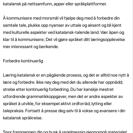
katalansk på nettsamfunn, apper eller språkplattformer.
Å kommunisere med morsmål vil hjelpe deg med å forbedre din
samtale tale, plukke opp nyanser av uttale og aksent og bli kjent
med kulturelle aspekter ved katalansk-talende land. Vær åpen og
klar til å kommunisere; Det vil gjøre språket ditt læringsopplevelse
mer interessant og berikende.
Forbedre kontinuerlig
Læring katalansk er en pågående prosess, og det er alltid noe nytt å
lære og forbedre. Ikke nøy deg med det du allerede har oppnådd;
strebe etter kontinuerlig forbedring. Du har kanskje mestret
utfordrende grammatikkoppgaver, men det er andre aspekter av
språket å utvikle, for eksempel aktivt ordforråd, lytting eller
talepraksis. Fortsett å presse deg selv til å vokse og avansere i din
katalansk språkreise.
Spor fremgangen din og husk å regelmessig gjennomgå materialet