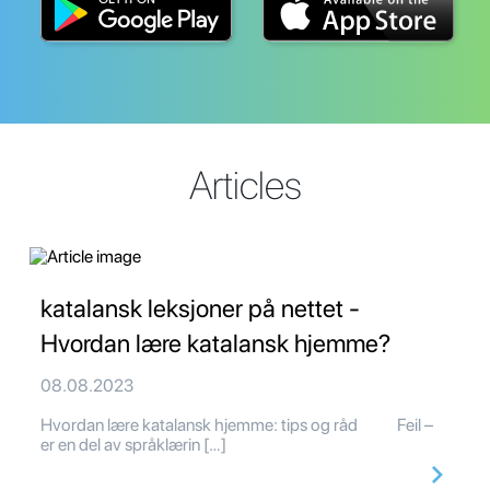
Articles
katalansk leksjoner på nettet -
Hvordan lære katalansk hjemme?
08.08.2023
Hvordan lære katalansk hjemme: tips og råd Feil –
er en del av språklærin […]