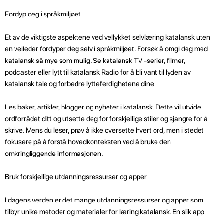
Fordyp deg i språkmiljøet
Et av de viktigste aspektene ved vellykket selvlæring katalansk uten
en veileder fordyper deg selv i språkmiljøet. Forsøk å omgi deg med
katalansk så mye som mulig. Se katalansk TV -serier, filmer,
podcaster eller lytt til katalansk Radio for å bli vant til lyden av
katalansk tale og forbedre lytteferdighetene dine.
Les bøker, artikler, blogger og nyheter i katalansk. Dette vil utvide
ordforrådet ditt og utsette deg for forskjellige stiler og sjangre for å
skrive. Mens du leser, prøv å ikke oversette hvert ord, men i stedet
fokusere på å forstå hovedkonteksten ved å bruke den
omkringliggende informasjonen.
Bruk forskjellige utdanningsressurser og apper
I dagens verden er det mange utdanningsressurser og apper som
tilbyr unike metoder og materialer for læring katalansk. En slik app