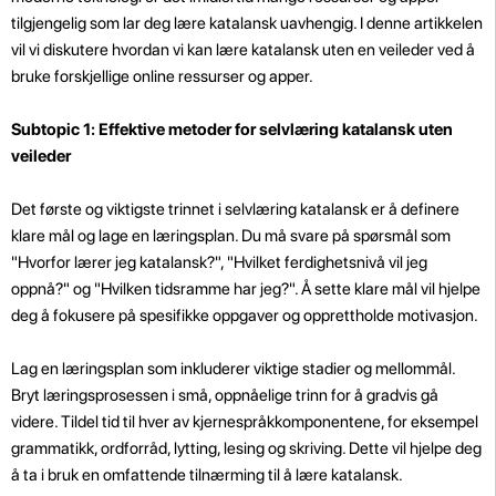
tilgjengelig som lar deg lære katalansk uavhengig. I denne artikkelen
vil vi diskutere hvordan vi kan lære katalansk uten en veileder ved å
bruke forskjellige online ressurser og apper.
Subtopic 1: Effektive metoder for selvlæring katalansk uten
veileder
Det første og viktigste trinnet i selvlæring katalansk er å definere
klare mål og lage en læringsplan. Du må svare på spørsmål som
"Hvorfor lærer jeg katalansk?", "Hvilket ferdighetsnivå vil jeg
oppnå?" og "Hvilken tidsramme har jeg?". Å sette klare mål vil hjelpe
deg å fokusere på spesifikke oppgaver og opprettholde motivasjon.
Lag en læringsplan som inkluderer viktige stadier og mellommål.
Bryt læringsprosessen i små, oppnåelige trinn for å gradvis gå
videre. Tildel tid til hver av kjernespråkkomponentene, for eksempel
grammatikk, ordforråd, lytting, lesing og skriving. Dette vil hjelpe deg
å ta i bruk en omfattende tilnærming til å lære katalansk.