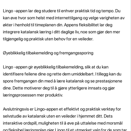
Lingo -appen lar deg studere til enhver praktisk tid og tempo. Du
kan øve hvor som helst med internettilgang og velge varigheten av
økter i henhold til timeplanen din. Appens fleksibilitet lar deg
integrere katalansk læring i ditt daglige liv, noe som gjør den mer
tilgjengelig og praktisk uten behov for en veileder.
Øyeblikkelig tilbakemelding og fremgangssporing
Lingo -appen gir øyeblikkelig tilbakemelding, slik at du kan
identifisere feilene dine og rette dem umiddelbart. I tillegg kan du
spore fremgangen din med å lære katalansk og se prestasjonene
dine. Dette motiverer deg til å gjøre ytterligere innsats og gjør
læringsprosessen mer produktiv.
Avslutningsvis er Lingo-appen et effektivt og praktisk verktøy for
selvstudie av katalansk uten en veileder i hjemmet ditt. Dets
interaktive ordspill, muligheten til å øve på uttalelse med morsmål
og fleksibel læringsplan gjør Lingo til et utmerket valg for de som tar