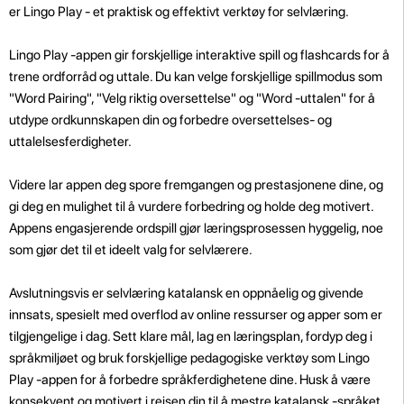
er Lingo Play - et praktisk og effektivt verktøy for selvlæring.
Lingo Play -appen gir forskjellige interaktive spill og flashcards for å
trene ordforråd og uttale. Du kan velge forskjellige spillmodus som
"Word Pairing", "Velg riktig oversettelse" og "Word -uttalen" for å
utdype ordkunnskapen din og forbedre oversettelses- og
uttalelsesferdigheter.
Videre lar appen deg spore fremgangen og prestasjonene dine, og
gi deg en mulighet til å vurdere forbedring og holde deg motivert.
Appens engasjerende ordspill gjør læringsprosessen hyggelig, noe
som gjør det til et ideelt valg for selvlærere.
Avslutningsvis er selvlæring katalansk en oppnåelig og givende
innsats, spesielt med overflod av online ressurser og apper som er
tilgjengelige i dag. Sett klare mål, lag en læringsplan, fordyp deg i
språkmiljøet og bruk forskjellige pedagogiske verktøy som Lingo
Play -appen for å forbedre språkferdighetene dine. Husk å være
konsekvent og motivert i reisen din til å mestre katalansk -språket