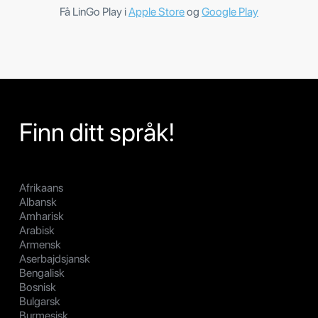
Få LinGo Play i
Apple Store
og
Google Play
Finn ditt språk!
Afrikaans
Albansk
Amharisk
Arabisk
Armensk
Aserbajdsjansk
Bengalisk
Bosnisk
Bulgarsk
Burmesisk