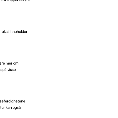
 tekst inneholder
 lære mer om
s på visse
leseferdighetene
ratur kan også