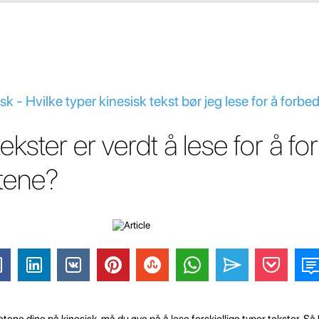
k - Hvilke typer kinesisk tekst bør jeg lese for å forbe
tekster er verdt å lese for å f
tene?
etene dine på kinesisk, må du øve på å lese forskjellige typer tekster. Så 