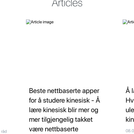
Articles
Beste nettbaserte apper
Å 
for å studere kinesisk - Å
Hv
lære kinesisk blir mer og
ul
mer tilgjengelig takket
ki
være nettbaserte
08.
 råd