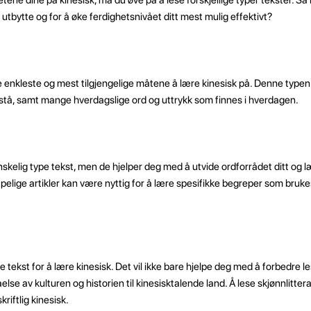
 utbytte og for å øke ferdighetsnivået ditt mest mulig effektivt?
de enkleste og mest tilgjengelige måtene å lære kinesisk på. Denne typen
orstå, samt mange hverdagslige ord og uttrykk som finnes i hverdagen.
anskelig type tekst, men de hjelper deg med å utvide ordforrådet ditt og
apelige artikler kan være nyttig for å lære spesifikke begreper som bruke
pe tekst for å lære kinesisk. Det vil ikke bare hjelpe deg med å forbedre 
else av kulturen og historien til kinesisktalende land. Å lese skjønnlitte
riftlig kinesisk.