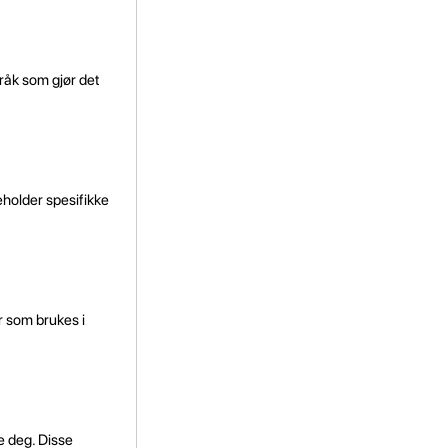
råk som gjør det
eholder spesifikke
r som brukes i
e deg. Disse