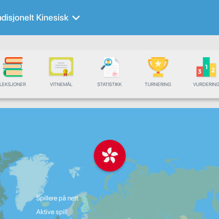
adisjonelt Kinesisk
LEKSJONER
VITNEMÅL
STATISTIKK
TURNERING
VURDERIN
Spillere på nett
Aktive spill