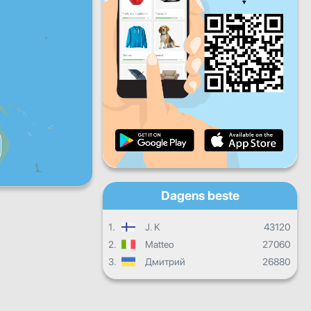
Fr
Lø
Sø
Daglige fremskritt
Månedlige fremskritt
Vitnemål
Samlet fremgang
Dagens beste
1.
J. K
43120
2.
Matteo
27060
3.
Дмитрий
26880