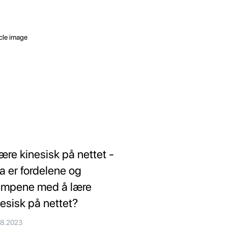
lære kinesisk på nettet -
a er fordelene og
empene med å lære
nesisk på nettet?
08.2023