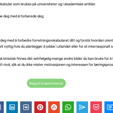
okabular som brukes på universiteter og i akademiske artikler.
lpe deg med å forberede deg.
e deg med å forbedre forretningsvokabularet ditt og forstå hvordan ute
t nyttig hvis du planlegger å jobbe i utlandet eller for et internasjonalt 
r på kinesisk finnes det selvfølgelig mange andre kilder du kan bruke for å
ditt nivå, slik at du ikke mister motivasjonen og interessen for læringspro
Begynn å lære kinesisk