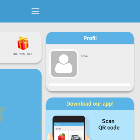
Profil
G
30 DAYS FREE
Nivå
|
Fremgang
Ma
Ti
On
To