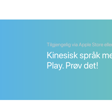
Tilgjengelig via Apple Store ell
Kinesisk språk m
Play. Prøv det!