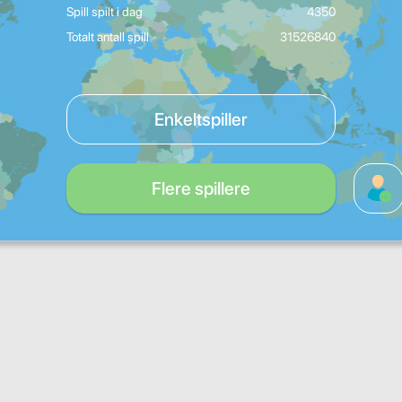
Spill spilt i dag
4350
Totalt antall spill
31526840
Enkeltspiller
Flere spillere