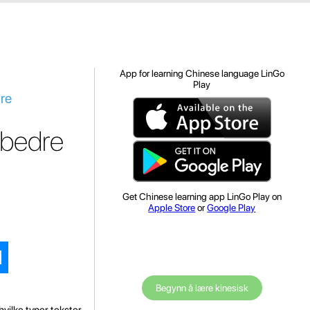
App for learning Chinese language LinGo
Play
dre
orbedre
Get Chinese learning app LinGo Play on
Apple Store
or
Google Play
Begynn å lære kinesisk
hvilke typer tekster