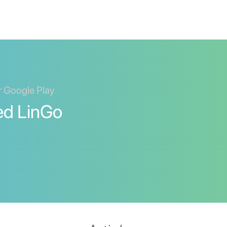
er Google Play
ed LinGo