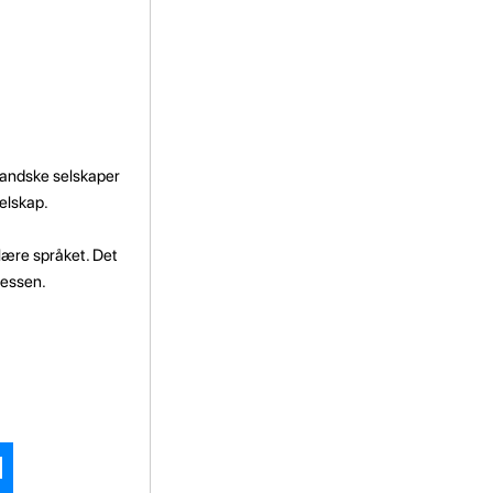
nlandske selskaper
selskap.
 lære språket. Det
sessen.