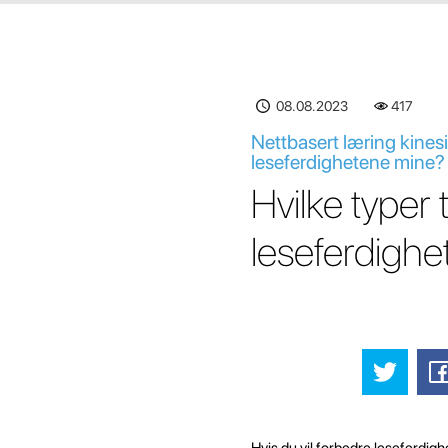
08.08.2023
417
Nettbasert læring kinesis
leseferdighetene mine?
Hvilke typer 
leseferdighe
Hvis du vil forbedre leseferdigh