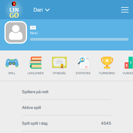
Dari
Nivå
/
SPILL
LEKSJONER
VITNEMÅL
STATISTIKK
TURNERING
VURDE
Spillere på nett
Aktive spill
Spill spilt i dag
4545