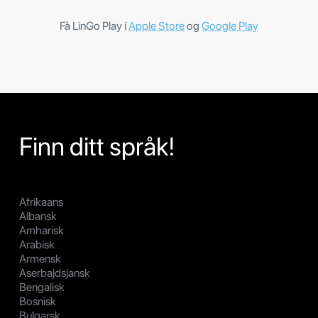
Få LinGo Play i
Apple Store
og
Google Play
Finn ditt språk!
Afrikaans
Albansk
Amharisk
Arabisk
Armensk
Aserbajdsjansk
Bengalisk
Bosnisk
Bulgarsk