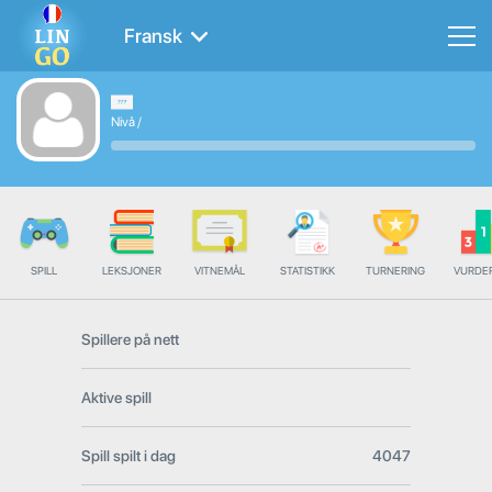
Fransk
Nivå
/
SPILL
LEKSJONER
VITNEMÅL
STATISTIKK
TURNERING
VURDE
Spillere på nett
Aktive spill
Spill spilt i dag
4047