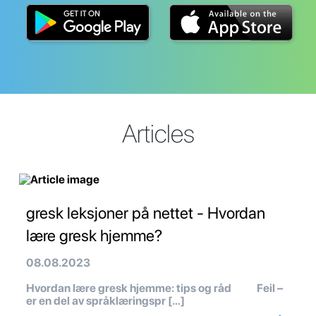
Articles
gresk leksjoner på nettet - Hvordan
lære gresk hjemme?
08.08.2023
Hvordan lære gresk hjemme: tips og råd Feil –
er en del av språklæringspr […]