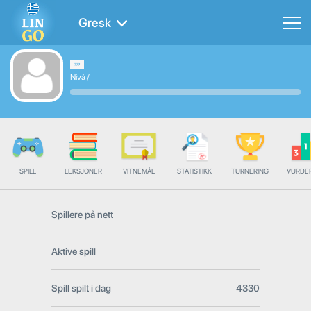
Gresk
Nivå
/
SPILL
LEKSJONER
VITNEMÅL
STATISTIKK
TURNERING
VURDE
Spillere på nett
Aktive spill
Spill spilt i dag
4330