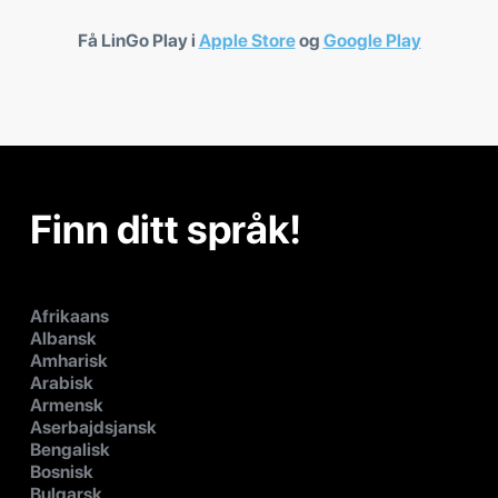
Få LinGo Play i
Apple Store
og
Google Play
Finn ditt språk!
Afrikaans
Albansk
Amharisk
Arabisk
Armensk
Aserbajdsjansk
Bengalisk
Bosnisk
Bulgarsk