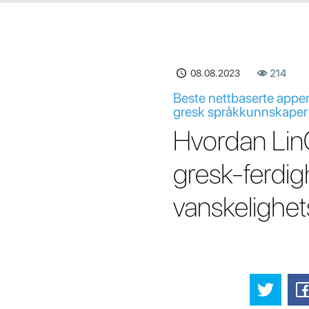
08.08.2023
214
Beste nettbaserte apper
gresk språkkunnskaper p
Hvordan LinG
gresk-ferdigh
vanskelighe