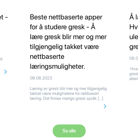
t -
Beste nettbaserte apper
Å 
for å studere gresk - Å
Hv
lære gresk blir mer og mer
ul
tilgjengelig takket være
gr
nettbaserte
08.
 råd
]
læringsmuligheter.
Hva 
gres
08.08.2023
alte
Læring av gresk blir mer og mer tilgjengelig
takket være mulighetene for nettbasert
læring. Det finnes mange gresk språk […]
Se alle