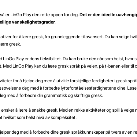
, så er LinGo Play den rette appen for deg.
Det er den ideelle uavhengi
ellige vanskelighetsgrader.
nativer for å lære gresk, fra grunnleggende til avansert. Du kan velge hvi
lære gresk.
 LinGo Play er dens fleksibilitet. Du kan bruke den når som helst, hvor 
. Med LinGo Play kan du lære gresk språk på veien, på t-banen eller til 
iviteter for å hjelpe deg med å utvikle forskjellige ferdigheter i gresk spr
sesøvelsene deg med å forbedre lytteforståelsesferdighetene dine. Lese
eg med å forbedre din grammatikk og skriftlige gresk.
m ønsker å lære å snakke gresk. Med en rekke aktiviteter og spill å velge
t hvilket som helst nivå av kompleksitet.
jelper deg med å forbedre dine gresk språkkunnskaper på tvers av en r