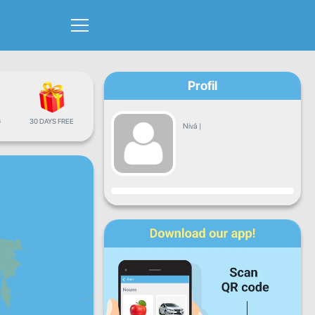
Profil
G
30 DAYS FREE
Nivå
|
Fremgang
Ma
Ti
On
To