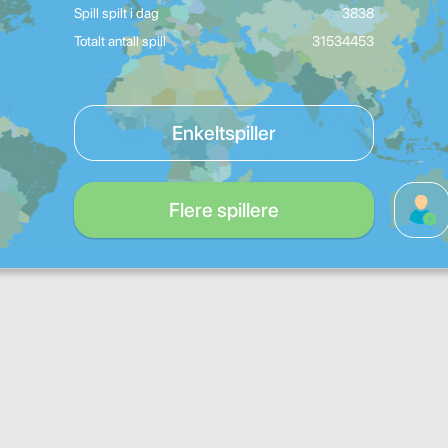
Spill spilt i dag
3838
Totalt antall spill
31534453
Enkeltspiller
Flere spillere