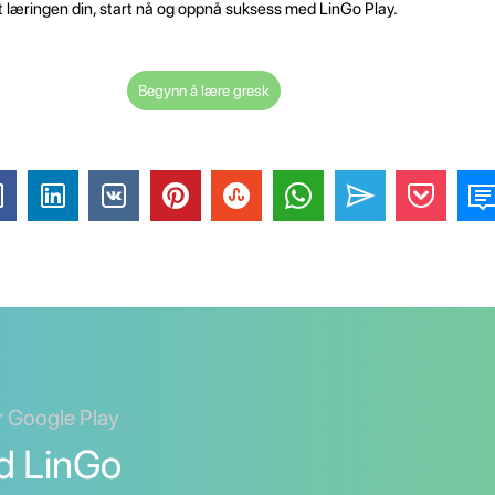
t læringen din, start nå og oppnå suksess med LinGo Play.
Begynn å lære gresk
er Google Play
d LinGo