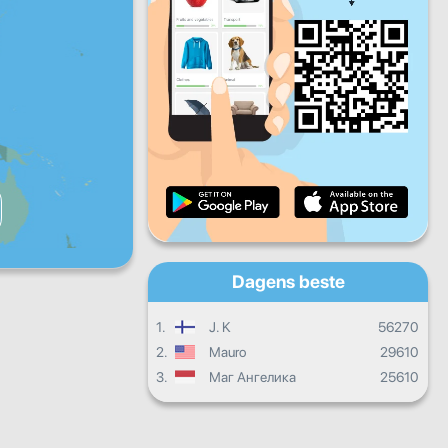
Fr
Lø
Sø
Daglige fremskritt
Månedlige fremskritt
Vitnemål
Samlet fremgang
Dagens beste
1.
J. K
56270
2.
Mauro
29610
3.
Маг Ангелика
25610