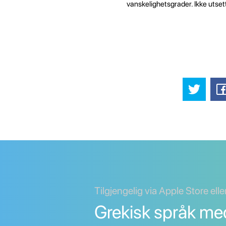
vanskelighetsgrader. Ikke utset
Tilgjengelig via Apple Store ell
Grekisk språk me