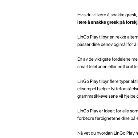
Hvis du vil lære å snakke gresk
lære å snakke gresk på forskj
LinGo Play tilbyr en rekke alter
passer dine behov og mål for å 
En av de viktigste fordelene med
smarttelefonen eller nettbrettet
LinGo Play tilbyr flere typer akt
eksempel hjelper lytteforståel
grammatikkøvelsene vil hjelpe d
LinGo Play er ideelt for alle so
forbedre ferdighetene dine på e
Nå vet du hvordan LinGo Play h