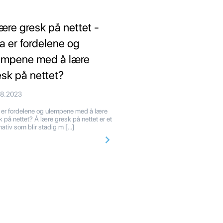
lære gresk på nettet -
a er fordelene og
empene med å lære
esk på nettet?
08.2023
er fordelene og ulempene med å lære
k på nettet? Å lære gresk på nettet er et
rnativ som blir stadig m […]