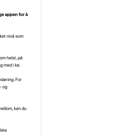
ge appen for å
lket nivå som
som helst, på
og med i kø.
åklæring. For
- og
 mellom, kan du
ekke