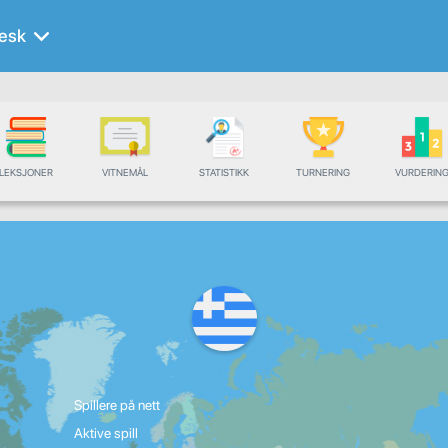
esk
LEKSJONER
VITNEMÅL
STATISTIKK
TURNERING
VURDERIN
Spillere på nett
Aktive spill