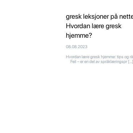
gresk leksjoner på nette
Hvordan lære gresk
hjemme?
08.08.2023
Hvordan lære gresk hjemme: tips og
Feil – er en del av språklæringspr […