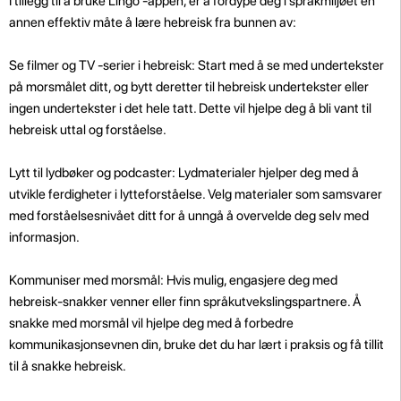
I tillegg til å bruke Lingo -appen, er å fordype deg i språkmiljøet en
annen effektiv måte å lære hebreisk fra bunnen av:
Se filmer og TV -serier i hebreisk: Start med å se med undertekster
på morsmålet ditt, og bytt deretter til hebreisk undertekster eller
ingen undertekster i det hele tatt. Dette vil hjelpe deg å bli vant til
hebreisk uttal og forståelse.
Lytt til lydbøker og podcaster: Lydmaterialer hjelper deg med å
utvikle ferdigheter i lytteforståelse. Velg materialer som samsvarer
med forståelsesnivået ditt for å unngå å overvelde deg selv med
informasjon.
Kommuniser med morsmål: Hvis mulig, engasjere deg med
hebreisk-snakker venner eller finn språkutvekslingspartnere. Å
snakke med morsmål vil hjelpe deg med å forbedre
kommunikasjonsevnen din, bruke det du har lært i praksis og få tillit
til å snakke hebreisk.