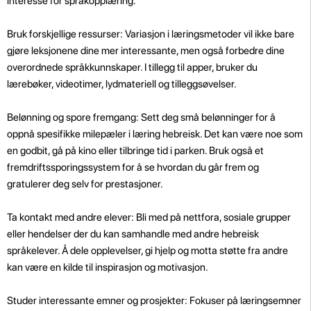
interesse for språkopplæring.
Bruk forskjellige ressurser: Variasjon i læringsmetoder vil ikke bare
gjøre leksjonene dine mer interessante, men også forbedre dine
overordnede språkkunnskaper. I tillegg til apper, bruker du
lærebøker, videotimer, lydmateriell og tilleggsøvelser.
Belønning og spore fremgang: Sett deg små belønninger for å
oppnå spesifikke milepæler i læring hebreisk. Det kan være noe som
en godbit, gå på kino eller tilbringe tid i parken. Bruk også et
fremdriftssporingssystem for å se hvordan du går frem og
gratulerer deg selv for prestasjoner.
Ta kontakt med andre elever: Bli med på nettfora, sosiale grupper
eller hendelser der du kan samhandle med andre hebreisk
språkelever. Å dele opplevelser, gi hjelp og motta støtte fra andre
kan være en kilde til inspirasjon og motivasjon.
Studer interessante emner og prosjekter: Fokuser på læringsemner