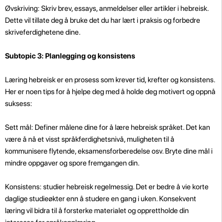
Øvskriving: Skriv brev, essays, anmeldelser eller artikler i hebreisk.
Dette vil tillate deg å bruke det du har lært i praksis og forbedre
skriveferdighetene dine.
Subtopic 3: Planlegging og konsistens
Læring hebreisk er en prosess som krever tid, krefter og konsistens.
Her er noen tips for å hjelpe deg med å holde deg motivert og oppnå
suksess:
Sett mål: Definer målene dine for å lære hebreisk språket. Det kan
være å nå et visst språkferdighetsnivå, muligheten til å
kommunisere flytende, eksamensforberedelse osv. Bryte dine mål i
mindre oppgaver og spore fremgangen din.
Konsistens: studier hebreisk regelmessig. Det er bedre å vie korte
daglige studieøkter enn å studere en gang i uken. Konsekvent
læring vil bidra til å forsterke materialet og opprettholde din