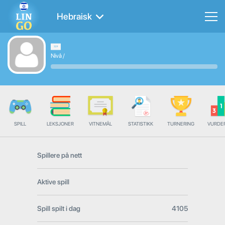
Hebraisk
Nivå
/
SPILL
LEKSJONER
VITNEMÅL
STATISTIKK
TURNERING
VURDE
Spillere på nett
Aktive spill
Spill spilt i dag
4105