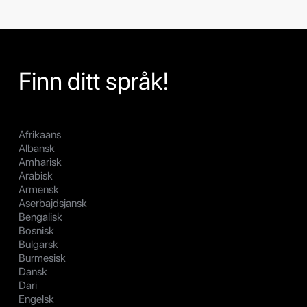
Finn ditt språk!
Afrikaans
Albansk
Amharisk
Arabisk
Armensk
Aserbajdsjansk
Bengalisk
Bosnisk
Bulgarsk
Burmesisk
Dansk
Dari
Engelsk