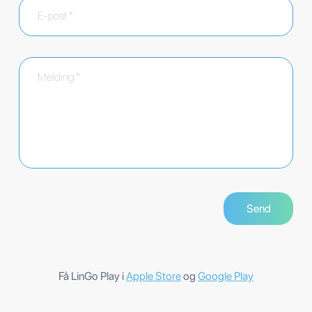
Få LinGo Play i
Apple Store
og
Google Play