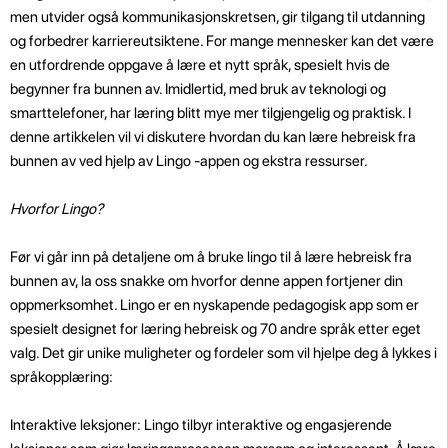
men utvider også kommunikasjonskretsen, gir tilgang til utdanning
og forbedrer karriereutsiktene. For mange mennesker kan det være
en utfordrende oppgave å lære et nytt språk, spesielt hvis de
begynner fra bunnen av. Imidlertid, med bruk av teknologi og
smarttelefoner, har læring blitt mye mer tilgjengelig og praktisk. I
denne artikkelen vil vi diskutere hvordan du kan lære hebreisk fra
bunnen av ved hjelp av Lingo -appen og ekstra ressurser.
Hvorfor Lingo?
Før vi går inn på detaljene om å bruke lingo til å lære hebreisk fra
bunnen av, la oss snakke om hvorfor denne appen fortjener din
oppmerksomhet. Lingo er en nyskapende pedagogisk app som er
spesielt designet for læring hebreisk og 70 andre språk etter eget
valg. Det gir unike muligheter og fordeler som vil hjelpe deg å lykkes i
språkopplæring:
Interaktive leksjoner: Lingo tilbyr interaktive og engasjerende