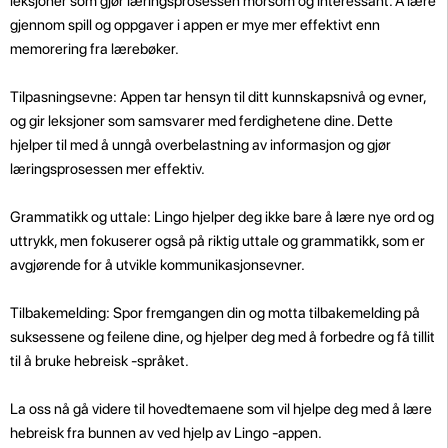
leksjoner som gjør læringsprosessen morsom og interessant. Å lære
gjennom spill og oppgaver i appen er mye mer effektivt enn
memorering fra lærebøker.
Tilpasningsevne: Appen tar hensyn til ditt kunnskapsnivå og evner,
og gir leksjoner som samsvarer med ferdighetene dine. Dette
hjelper til med å unngå overbelastning av informasjon og gjør
læringsprosessen mer effektiv.
Grammatikk og uttale: Lingo hjelper deg ikke bare å lære nye ord og
uttrykk, men fokuserer også på riktig uttale og grammatikk, som er
avgjørende for å utvikle kommunikasjonsevner.
Tilbakemelding: Spor fremgangen din og motta tilbakemelding på
suksessene og feilene dine, og hjelper deg med å forbedre og få tillit
til å bruke hebreisk -språket.
La oss nå gå videre til hovedtemaene som vil hjelpe deg med å lære
hebreisk fra bunnen av ved hjelp av Lingo -appen.