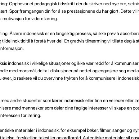
ing: Oppbevar et pedagogisk tidsskrift der du skriver ned nye ord, setni
ært. Spor fremgangen din for å se prestasjonene du har gjort. Dette vil 
a motivasjon for videre læring.
g: Å lære indonesisk er en langsiktig prosess, så ikke prøv å absorbere
 tildel nok tid til å forstå hver del. En gradvis tilnærming vil tillate deg 
 informasjon.
is indonesisk i virkelige situasjoner og ikke vær redd for å kommunisere 
dle med morsmål, delta i diskusjoner på nettet og engasjere seg med 
 øver, jo raskere vil du overvinne frykten for å kommunisere i indonesis
 med andre studenter som lærer indonesisk eller finn en veileder eller læ
isere med mennesker som deler dine faglige interesser vil skape en po
nteressen for læring.
ntiske materialer i indonesisk, for eksempel bøker, filmer, sanger og nyh
uttalelse, forskjellige talestiler og ordforråd. Autentiske materialer vil og