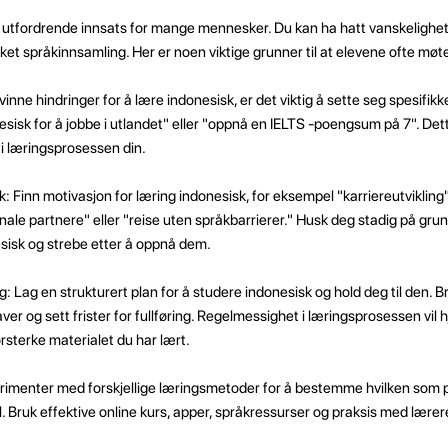
 utfordrende innsats for mange mennesker. Du kan ha hatt vanskelighe
ket språkinnsamling. Her er noen viktige grunner til at elevene ofte møte
inne hindringer for å lære indonesisk, er det viktig å sette seg spesifik
sisk for å jobbe i utlandet" eller "oppnå en IELTS -poengsum på 7". Dette
 i læringsprosessen din.
: Finn motivasjon for læring indonesisk, for eksempel "karriereutvikling"
e partnere" eller "reise uten språkbarrierer." Husk deg stadig på grunn
sisk og strebe etter å oppnå dem.
: Lag en strukturert plan for å studere indonesisk og hold deg til den. B
er og sett frister for fullføring. Regelmessighet i læringsprosessen vil
sterke materialet du har lært.
imenter med forskjellige læringsmetoder for å bestemme hvilken som 
il. Bruk effektive online kurs, apper, språkressurser og praksis med lære