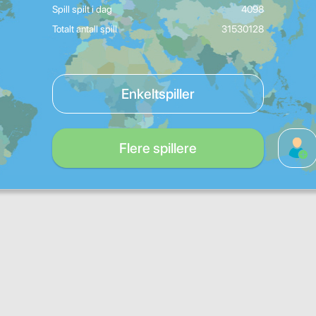
Spill spilt i dag
4098
Totalt antall spill
31530128
Enkeltspiller
Flere spillere