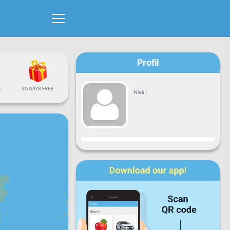
Profil
G
30 DAYS FREE
Nivå
|
Fremgang
Ma
Ti
On
To