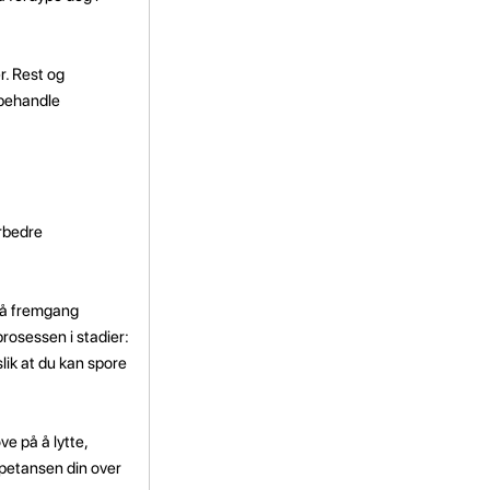
r. Rest og
 behandle
rbedre
pnå fremgang
prosessen i stadier:
slik at du kan spore
e på å lytte,
ompetansen din over