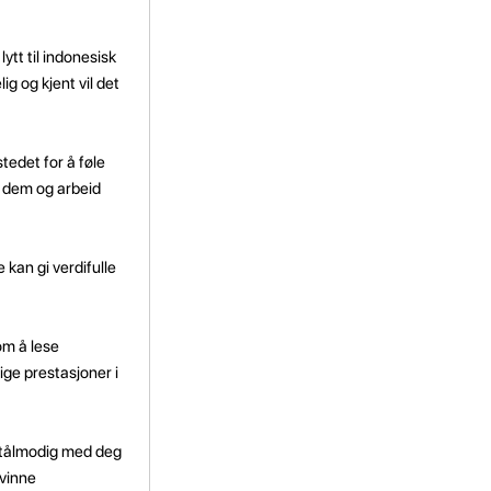
tt til indonesisk
g og kjent vil det
tedet for å føle
k dem og arbeid
 kan gi verdifulle
om å lese
ige prestasjoner i
r tålmodig med deg
rvinne