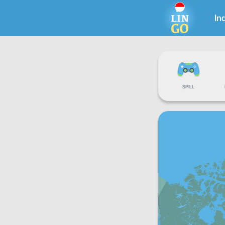
In
SPILL