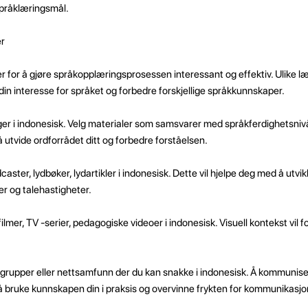
språklæringsmål.
er
 for å gjøre språkopplæringsprosessen interessant og effektiv. Ulike l
in interesse for språket og forbedre forskjellige språkkunnskaper.
ogger i indonesisk. Velg materialer som samsvarer med språkferdighetsni
å utvide ordforrådet ditt og forbedre forståelsen.
podcaster, lydbøker, lydartikler i indonesisk. Dette vil hjelpe deg med å utvi
ter og talehastigheter.
filmer, TV -serier, pedagogiske videoer i indonesisk. Visuell kontekst vil 
d grupper eller nettsamfunn der du kan snakke i indonesisk. Å kommuni
eg å bruke kunnskapen din i praksis og overvinne frykten for kommunikasjo