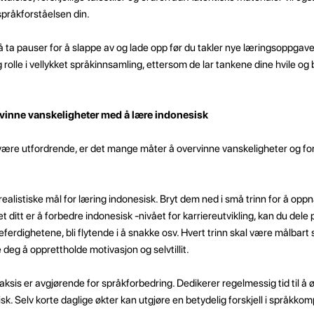
språkforståelsen din.
 ta pauser for å slappe av og lade opp før du takler nye læringsoppgave
 rolle i vellykket språkinnsamling, ettersom de lar tankene dine hvile og
vinne vanskeligheter med å lære indonesisk
være utfordrende, er det mange måter å overvinne vanskeligheter og fo
 realistiske mål for læring indonesisk. Bryt dem ned i små trinn for å op
t ditt er å forbedre indonesisk -nivået for karriereutvikling, kan du dele 
eferdighetene, bli flytende i å snakke osv. Hvert trinn skal være målbart 
 deg å opprettholde motivasjon og selvtillit.
sis er avgjørende for språkforbedring. Dedikerer regelmessig tid til å øv
isk. Selv korte daglige økter kan utgjøre en betydelig forskjell i språkk