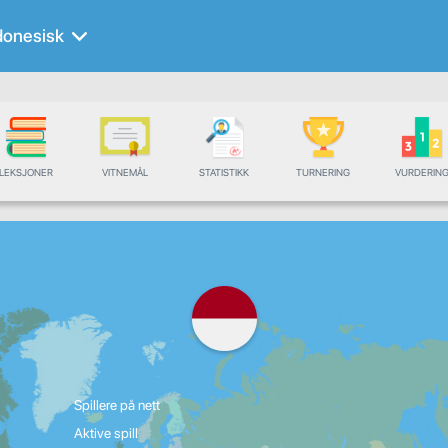
donesisk
LEKSJONER
VITNEMÅL
STATISTIKK
TURNERING
VURDERIN
Spillere på nett
Aktive spill