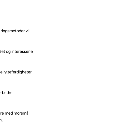
æringsmetoder vil
vået og interessene
kle lytteferdigheter
forbedre
sere med morsmål
n.