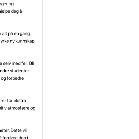
nger og
hjelpe deg å
 alt på en gang.
å styrke ny kunnskap
selv med feil. Bli
andre studenter
k og forbedre
rer for ekstra
sitiv atmosfære og
eter. Dette vil
så fordype deg i