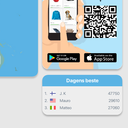
Fr
Lø
Sø
Daglige fremskritt
Månedlige fremskritt
Vitnemål
Samlet fremgang
Dagens beste
1.
J. K
47750
2.
Mauro
29610
3.
Matteo
27060