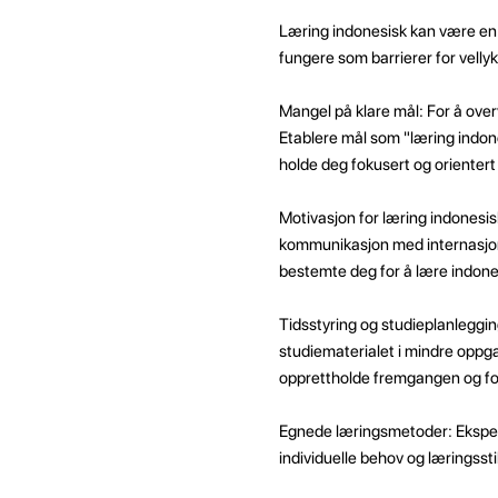
Læring indonesisk kan være en
fungere som barrierer for vellyk
Mangel på klare mål: For å overv
Etablere mål som "læring indone
holde deg fokusert og orientert
Motivasjon for læring indonesisk
kommunikasjon med internasjonal
bestemte deg for å lære indone
Tidsstyring og studieplanlegging
studiematerialet i mindre oppgav
opprettholde fremgangen og for
Egnede læringsmetoder: Eksper
individuelle behov og læringsst