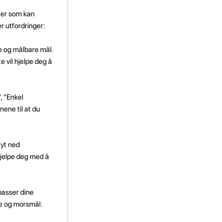
ter som kan
r utfordringer:
ke og målbare mål.
 vil hjelpe deg å
, "Enkel
ene til at du
ryt ned
 hjelpe deg med å
passer dine
re og morsmål.