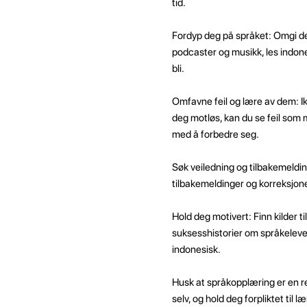
tid.
Fordyp deg på språket: Omgi deg
podcaster og musikk, les indones
bli.
Omfavne feil og lære av dem: Ikk
deg motløs, kan du se feil som 
med å forbedre seg.
Søk veiledning og tilbakemelding
tilbakemeldinger og korreksjone
Hold deg motivert: Finn kilder t
suksesshistorier om språkelever
indonesisk.
Husk at språkopplæring er en re
selv, og hold deg forpliktet ti