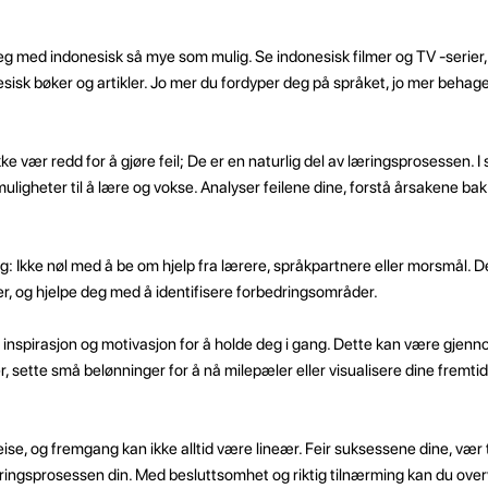
 med indonesisk så mye som mulig. Se indonesisk filmer og TV -serier, ly
isk bøker og artikler. Jo mer du fordyper deg på språket, jo mer behageli
e vær redd for å gjøre feil; De er en naturlig del av læringsprosessen. I s
muligheter til å lære og vokse. Analyser feilene dine, forstå årsakene ba
: Ikke nøl med å be om hjelp fra lærere, språkpartnere eller morsmål. De
r, og hjelpe deg med å identifisere forbedringsområder.
il inspirasjon og motivasjon for å holde deg i gang. Dette kan være gjenn
, sette små belønninger for å nå milepæler eller visualisere dine fremtid
ise, og fremgang kan ikke alltid være lineær. Feir suksessene dine, væ
l læringsprosessen din. Med besluttsomhet og riktig tilnærming kan du ove