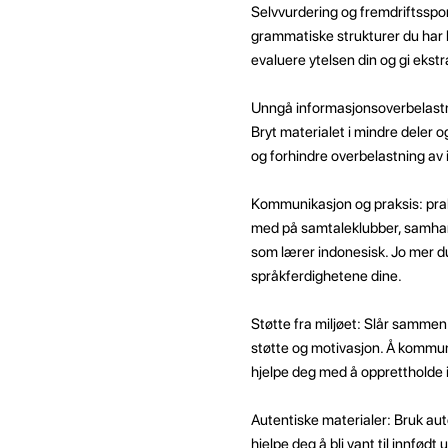
Selvvurdering og fremdriftsspor
grammatiske strukturer du har l
evaluere ytelsen din og gi ekstr
Unngå informasjonsoverbelastnin
Bryt materialet i mindre deler og
og forhindre overbelastning av
Kommunikasjon og praksis: praks
med på samtaleklubber, samhan
som lærer indonesisk. Jo mer du
språkferdighetene dine.
Støtte fra miljøet: Slår sammen
støtte og motivasjon. Å kommun
hjelpe deg med å opprettholde i
Autentiske materialer: Bruk aute
hjelpe deg å bli vant til innfødt 