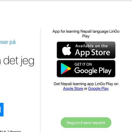
App for learning Nepali language LinGo
Play
eser på
 det jeg
Get Nepali learning app LinGo Play on
Apple Store
or
Google Play
Begynn å lære nepalsk
ivt. I denne