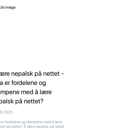
lære nepalsk på nettet -
a er fordelene og
empene med å lære
palsk på nettet?
08.2023
er fordelene og ulempene med å lære
lsk på nettet? Å lære nepalsk på nettet