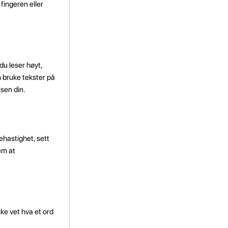
fingeren eller
du leser høyt,
n bruke tekster på
lsen din.
ehastighet, sett
em at
kke vet hva et ord