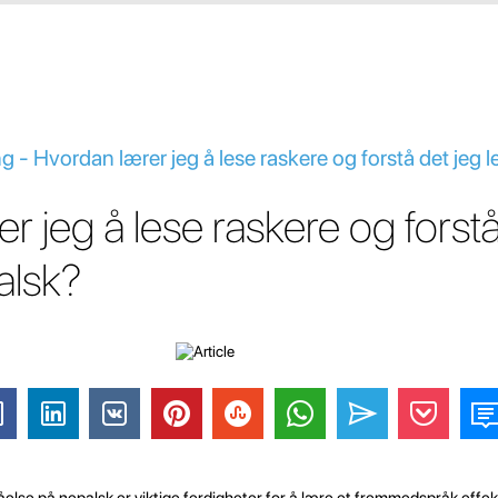
- Hvordan lærer jeg å lese raskere og forstå det jeg l
r jeg å lese raskere og forstå
alsk?
else på nepalsk er viktige ferdigheter for å lære et fremmedspråk effekt