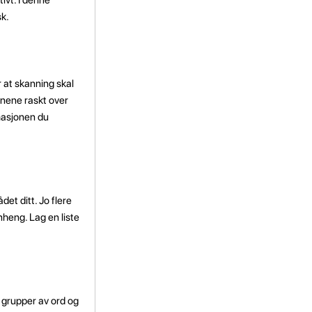
sk.
 at skanning skal
ynene raskt over
rmasjonen du
et ditt. Jo flere
nheng. Lag en liste
å grupper av ord og