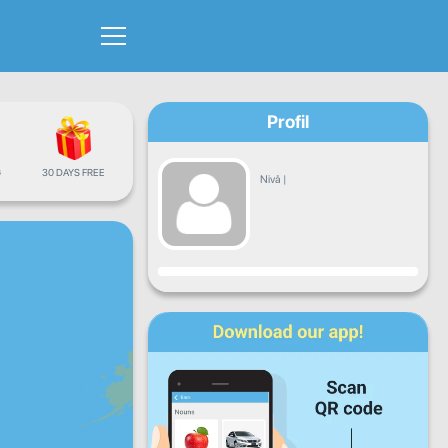
Profil
G
30 DAYS FREE
Nivå
|
Fremgang
Ma
Ti
On
To