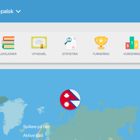
palsk
LEKSJONER
VITNEMÅL
STATISTIKK
TURNERING
VURDERIN
Spillere på nett
Aktive spill