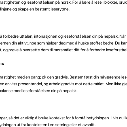
astigheten og leseforståelsen på norsk. For å lære å lese i blokker, bruk 
 linjene og skape en bestemt leserytme.
å forbedre uttalen, intonasjonen og leseforståelsen din på nepalsk. Når 
 hjernen din aktivt, noe som hjelper deg med å huske stoffet bedre. Du ka
, og prøve å oversette dem til morsmålet ditt for å forbedre leseforståe
is
hastighet med en gang; øk den gradvis. Bestem først din nåværende les
ed en viss prosentandel, og arbeid gradvis mot dette målet. Men ikke gl
balanse med leseforståelsen din på nepalsk.
ger, så det er viktig å bruke kontekst for å forstå betydningen. Hvis du i
ydningen ut fra konteksten i en setning eller et avsnitt.