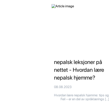
nepalsk leksjoner på
nettet - Hvordan lære
nepalsk hjemme?
08.08.2023
Hvordan lære nepalsk hjemme: tips o
Feil – er en del av språklærings […