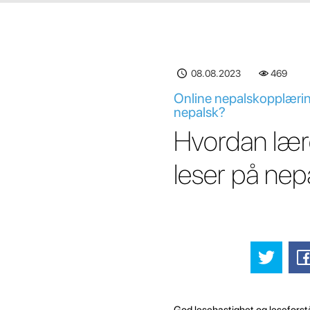
08.08.2023
469
Online nepalskopplæring 
nepalsk?
Hvordan lære
leser på nep
God lesehastighet og leseforstå