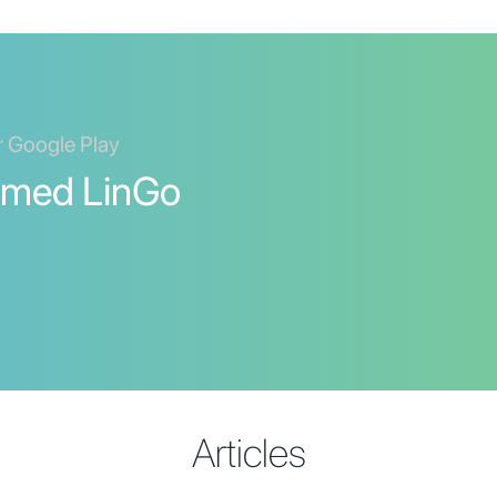
er Google Play
 med LinGo
Articles