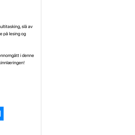
ltitasking, slå av
e på lesing og
gjennomgått i denne
åkinnlæringen!