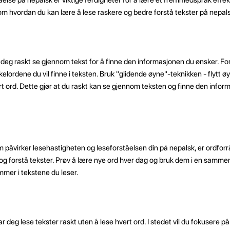
s om hvordan du kan lære å lese raskere og bedre forstå tekster på nepal
deg raskt se gjennom tekst for å finne den informasjonen du ønsker. For
elordene du vil finne i teksten. Bruk "glidende øyne"-teknikken - flytt ø
t ord. Dette gjør at du raskt kan se gjennom teksten og finne den info
 påvirker lesehastigheten og leseforståelsen din på nepalsk, er ordforråd
se og forstå tekster. Prøv å lære nye ord hver dag og bruk dem i en samme
mmer i tekstene du leser.
 deg lese tekster raskt uten å lese hvert ord. I stedet vil du fokusere p