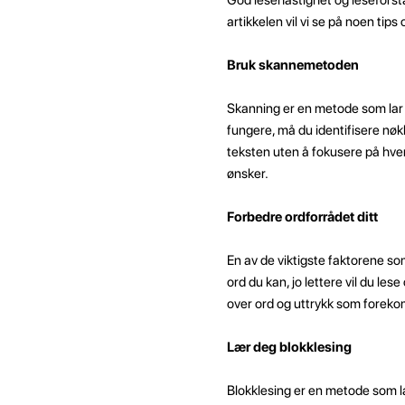
artikkelen vil vi se på noen tip
Bruk skannemetoden
Skanning er en metode som lar 
fungere, må du identifisere nøkk
teksten uten å fokusere på hver
ønsker.
Forbedre ordforrådet ditt
En av de viktigste faktorene som
ord du kan, jo lettere vil du le
over ord og uttrykk som foreko
Lær deg blokklesing
Blokklesing er en metode som lar