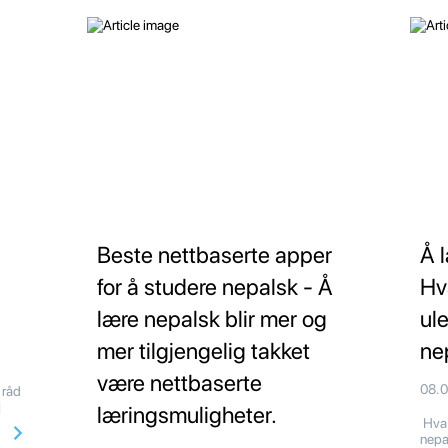
Beste nettbaserte apper
Å 
for å studere nepalsk - Å
Hv
lære nepalsk blir mer og
ul
mer tilgjengelig takket
ne
være nettbaserte
08.
g råd
]
læringsmuligheter.
Hva 
nepa