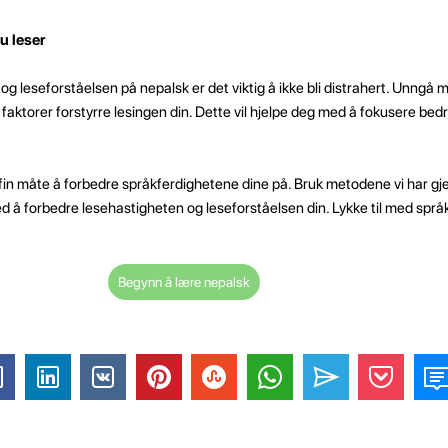
u leser
g leseforståelsen på nepalsk er det viktig å ikke bli distrahert. Unngå mu
faktorer forstyrre lesingen din. Dette vil hjelpe deg med å fokusere bedr
en fin måte å forbedre språkferdighetene dine på. Bruk metodene vi har 
ed å forbedre lesehastigheten og leseforståelsen din. Lykke til med spr
Begynn å lære nepalsk