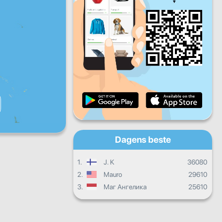
Fr
Lø
Sø
Daglige fremskritt
Månedlige fremskritt
Vitnemål
Samlet fremgang
Dagens beste
1.
J. K
36080
2.
Mauro
29610
3.
Маг Ангелика
25610