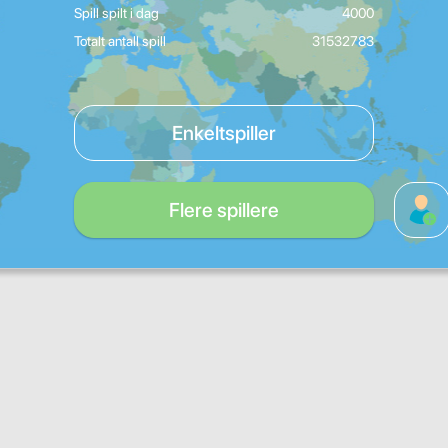
Spill spilt i dag
4000
Totalt antall spill
31532783
Enkeltspiller
Flere spillere