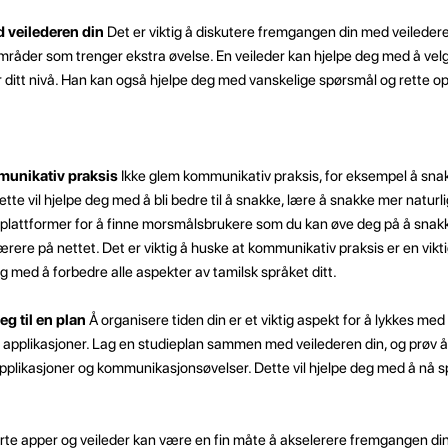
 veilederen din
Det er viktig å diskutere fremgangen din med veileder
områder som trenger ekstra øvelse. En veileder kan hjelpe deg med å ve
itt nivå. Han kan også hjelpe deg med vanskelige spørsmål og rette opp
munikativ praksis
Ikke glem kommunikativ praksis, for eksempel å sna
te vil hjelpe deg med å bli bedre til å snakke, lære å snakke mer naturli
ttplattformer for å finne morsmålsbrukere som du kan øve deg på å sna
rere på nettet. Det er viktig å huske at kommunikativ praksis er en vikti
eg med å forbedre alle aspekter av tamilsk språket ditt.
eg til en plan
Å organisere tiden din er et viktig aspekt for å lykkes med
applikasjoner. Lag en studieplan sammen med veilederen din, og prøv å 
tapplikasjoner og kommunikasjonsøvelser. Dette vil hjelpe deg med å nå
te apper og veileder kan være en fin måte å akselerere fremgangen din 