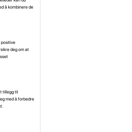
 med å kombinere de
 positive
rsikre deg om at
asset
tillegg til
deg med å forbedre
t.