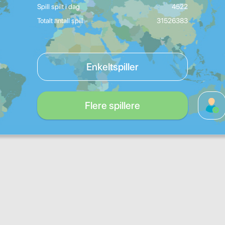
Spill spilt i dag
4522
Totalt antall spill
31526383
Enkeltspiller
Flere spillere