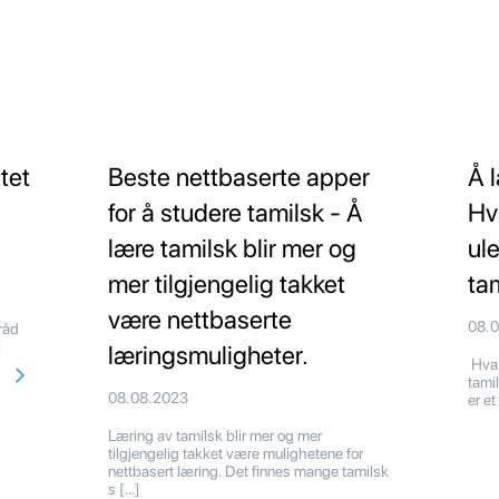
tet
Beste nettbaserte apper
Å 
for å studere tamilsk - Å
Hv
lære tamilsk blir mer og
ul
mer tilgjengelig takket
ta
være nettbaserte
08.
 råd
]
læringsmuligheter.
Hva 
tami
08.08.2023
er et
Læring av tamilsk blir mer og mer
tilgjengelig takket være mulighetene for
nettbasert læring. Det finnes mange tamilsk
s […]