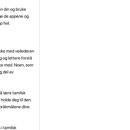
en din og bruke
lge de appene og
 feil.
kke med veilederen
g og lettere forstå
kke med. Noen, som
g del av
 å lære tamilsk
holde deg til den.
 språkmålene dine
i tamilsk