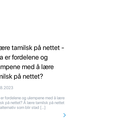
lære tamilsk på nettet -
a er fordelene og
empene med å lære
milsk på nettet?
08.2023
er fordelene og ulempene med å lære
lsk på nettet? Å lære tamilsk på nettet
 alternativ som blir stad […]