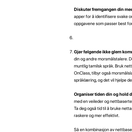
Diskuter fremgangen din med
apper for å identifisere svake 
oppgavene som passer best for d
Gjør følgende ikke glem kom
din og andre morsmålstalere. Det
muntlig tamilsk språk. Bruk ne
OnClass, tilbyr også morsmålslæ
språklæring, og det vil hjelpe d
Organiser tiden din og hold d
med en veileder og nettbaserte 
Ta deg også tid til å bruke net
raskere og mer effektivt.
Så en kombinasjon av nettbaser