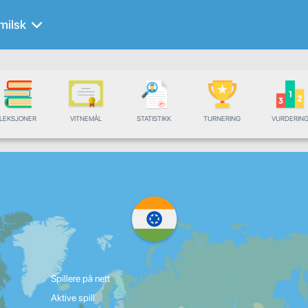
milsk
LEKSJONER
VITNEMÅL
STATISTIKK
TURNERING
VURDERIN
Spillere på nett
Aktive spill