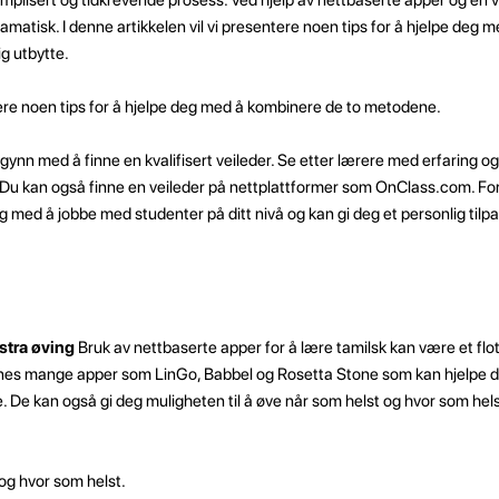
ramatisk. I denne artikkelen vil vi presentere noen tips for å hjelpe deg
ig utbytte.
ntere noen tips for å hjelpe deg med å kombinere de to metodene.
ynn med å finne en kvalifisert veileder. Se etter lærere med erfaring og
. Du kan også finne en veileder på nettplattformer som OnClass.com. Fo
ng med å jobbe med studenter på ditt nivå og kan gi deg et personlig tilp
stra øving
Bruk av nettbaserte apper for å lære tamilsk kan være et flott 
innes mange apper som LinGo, Babbel og Rosetta Stone som kan hjelpe 
. De kan også gi deg muligheten til å øve når som helst og hvor som hels
og hvor som helst.