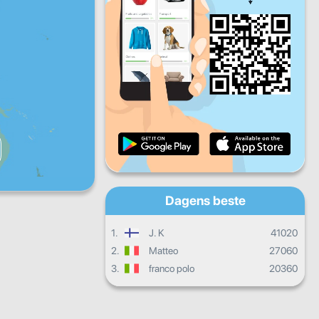
Fr
Lø
Sø
Daglige fremskritt
Månedlige fremskritt
Vitnemål
Samlet fremgang
Dagens beste
1.
J. K
41020
2.
Matteo
27060
3.
franco polo
20360