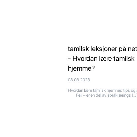
tamilsk leksjoner på net
- Hvordan lære tamilsk
hjemme?
08.08.2023
Hvordan lære tamilsk hjemme: tips og
Feil – er en del av språklærings […