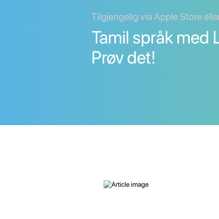
Tilgjengelig via Apple Store ell
Tamil språk med L
Prøv det!