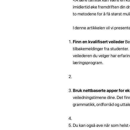
imidlertid øke fremdriften din d
to metodene for å få størst mul
I denne artikkelen vil vi prese
Finn en kvalifisert veileder
Beg
tilbakemeldinger fra studenter
veilederen du velger har erfari
læringsprogram.
Bruk nettbaserte apper for ek
veiledningstimene dine. Det f
grammatikk, ordforråd og uttale
Du kan også øve når som helst 