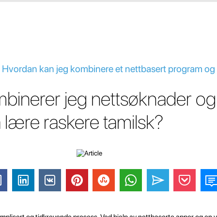
- Hvordan kan jeg kombinere et nettbasert program og e
binerer jeg nettsøknader og
å lære raskere tamilsk?
mplisert og tidkrevende prosess. Ved hjelp av nettbaserte apper og en v