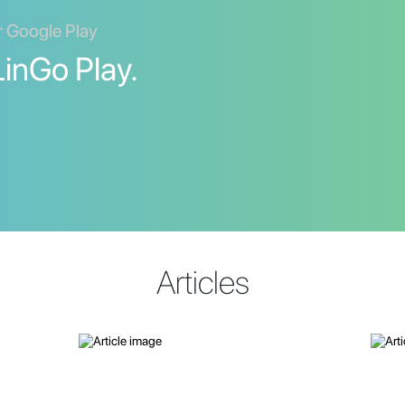
er Google Play
inGo Play.
Articles