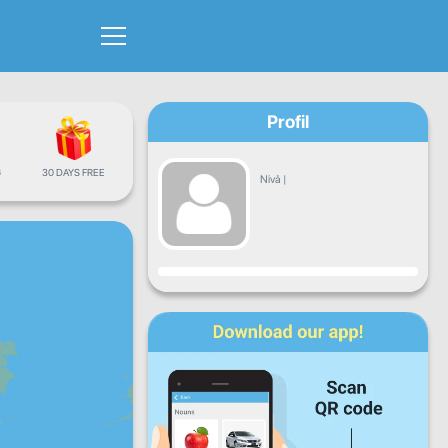
Profil
G
30 DAYS FREE
Nivå
|
Fremgang
Ma
Ti
On
To