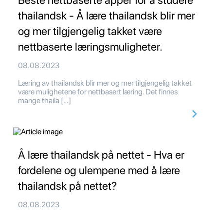
Beste nettbaserte apper for å studere
thailandsk - Å lære thailandsk blir mer
og mer tilgjengelig takket være
nettbaserte læringsmuligheter.
08.08.2023
Læring av thailandsk blir mer og mer tilgjengelig takket
være mulighetene for nettbasert læring. Det finnes
mange thaila […]
Å lære thailandsk på nettet - Hva er
fordelene og ulempene med å lære
thailandsk på nettet?
08.08.2023