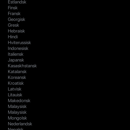
Estlandsk
Finsk
Fransk
Georgisk
Gresk
Hebraisk
Hindi
Hviterussisk
Indonesisk
Italiensk
Japansk
Kasaskhstansk
Katalansk
Koreansk
Kroatisk
Latvisk
Litauisk
Makedonsk
Malaysisk
Malaysisk
Mongolsk
Nederlandsk
Nepalsk