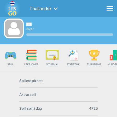
Thailandsk
Nivå
/
SPILL
LEKSJONER
VITNEMÅL
STATISTIKK
TURNERING
VURDE
Spillere på nett
Aktive spill
Spill spilt i dag
4725