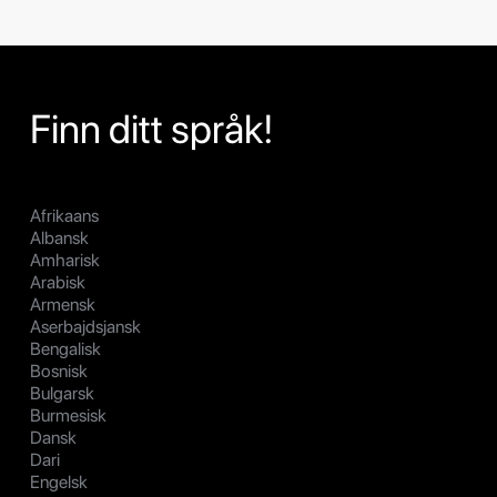
Finn ditt språk!
Afrikaans
Albansk
Amharisk
Arabisk
Armensk
Aserbajdsjansk
Bengalisk
Bosnisk
Bulgarsk
Burmesisk
Dansk
Dari
Engelsk