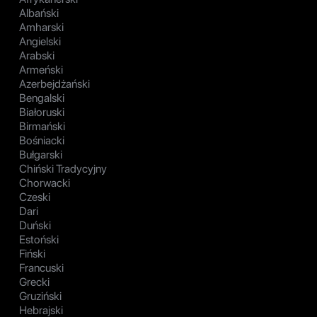
Albański
Amharski
Angielski
Arabski
Armeński
Azerbejdżański
Bengalski
Białoruski
Birmański
Bośniacki
Bułgarski
Chiński Tradycyjny
Chorwacki
Czeski
Dari
Duński
Estoński
Fiński
Francuski
Grecki
Gruziński
Hebrajski