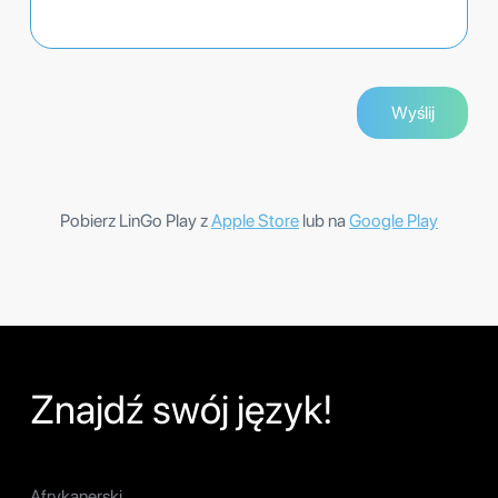
Pobierz LinGo Play z
Apple Store
lub na
Google Play
Znajdź swój język!
Afrykanerski