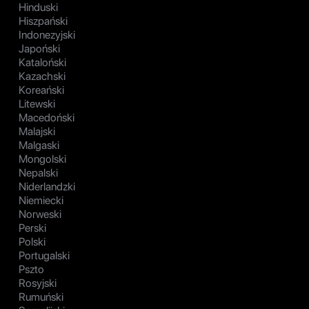
Hinduski
Hiszpański
Indonezyjski
Japoński
Kataloński
Kazachski
Koreański
Litewski
Macedoński
Malajski
Malgaski
Mongolski
Nepalski
Niderlandzki
Niemiecki
Norweski
Perski
Polski
Portugalski
Pszto
Rosyjski
Rumuński