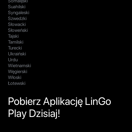
Somalijski
Suahilski
Syngaleski
Szwedzki
Słowacki
Słoweński
Tajski
Tamilski
Turecki
Ukraiński
Urdu
Wietnamski
Węgierski
Włoski
Łotewski
Pobierz Aplikację LinGo
Play Dzisiaj!