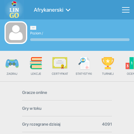
Afrykanerski
Poziom
/
ZAGRAJ
LEKCJE
CERTYFIKAT
STATYSTYKI
TURNIEJ
OCE
Gracze online
Gry w toku
Gry rozegrane dzisiaj
4091