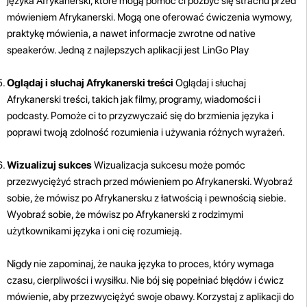
języka Afrykanerski, które mogą pomóc ci pozbyć się strachu przed
mówieniem Afrykanerski. Mogą one oferować ćwiczenia wymowy,
praktykę mówienia, a nawet informacje zwrotne od native
speakerów. Jedną z najlepszych aplikacji jest LinGo Play
Oglądaj i słuchaj Afrykanerski treści
Oglądaj i słuchaj
Afrykanerski treści, takich jak filmy, programy, wiadomości i
podcasty. Pomoże ci to przyzwyczaić się do brzmienia języka i
poprawi twoją zdolność rozumienia i używania różnych wyrażeń.
Wizualizuj sukces
Wizualizacja sukcesu może pomóc
przezwyciężyć strach przed mówieniem po Afrykanerski. Wyobraź
sobie, że mówisz po Afrykanersku z łatwością i pewnością siebie.
Wyobraź sobie, że mówisz po Afrykanerski z rodzimymi
użytkownikami języka i oni cię rozumieją.
Nigdy nie zapominaj, że nauka języka to proces, który wymaga
czasu, cierpliwości i wysiłku. Nie bój się popełniać błędów i ćwicz
mówienie, aby przezwyciężyć swoje obawy. Korzystaj z aplikacji do