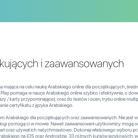
ątkujących i zaawansowanych
na mająca na celu naukę Arabskiego online dla początkujących, śre
ay pomaga w nauce Arabskiego online szybko i efektywnie, o dowol
zy / karty przypominające), oraz do testów i ocen, trybu online multi
manie certyfikatu z języka Arabskiego.
em Arabskiego dla początkujących oraz zaawansowanych. Nie jest w
ialogi pomogą ci w mowie. Nawet zaawansowani użytkownicy mogą od
dań oraz używał ich natychmiastowo. Dokonaj właściwego wyboru prz
rabskiego na iOS oraz Androidzie. 33 różnych kursów językowych, w t