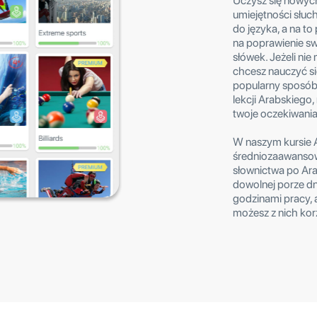
Uczysz się nowyc
umiejętności słuc
do języka, a na t
na poprawienie s
słówek. Jeżeli nie
chcesz nauczyć się
popularny sposób: 
lekcji Arabskiego,
twoje oczekiwania
W naszym kursie 
średniozaawansow
słownictwa po Ara
dowolnej porze dni
godzinami pracy, 
możesz z nich kor