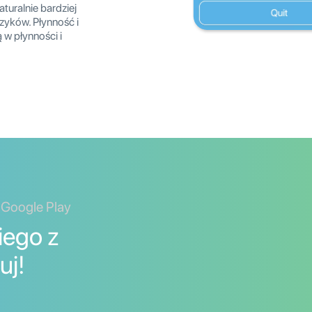
turalnie bardziej
zyków. Płynność i
w płynności i
 Google Play
iego z
uj!