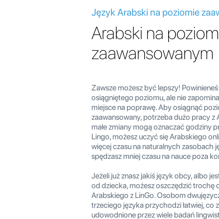
Język Arabski na poziomie z
Arabski na poziom
zaawansowanym
Zawsze możesz być lepszy! Powinieneś
osiągniętego poziomu, ale nie zapominaj
miejsce na poprawę. Aby osiągnąć poz
zaawansowany, potrzeba dużo pracy z A
małe zmiany mogą oznaczać godziny pr
Lingo, możesz uczyć się Arabskiego onl
więcej czasu na naturalnych zasobach j
spędzasz mniej czasu na nauce poza k
Jeżeli już znasz jakiś język obcy, albo j
od dziecka, możesz oszczędzić trochę 
Arabskiego z LinGo. Osobom dwujęzy
trzeciego języka przychodzi łatwiej, co 
udowodnione przez wiele badań lingwis