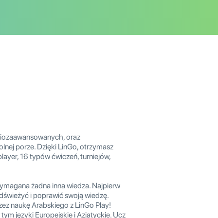
dniozaawansowanych, oraz
nej porze. Dzięki LinGo, otrzymasz
player, 16 typów ćwiczeń, turniejów,
ymagana żadna inna wiedza. Najpierw
świeżyć i poprawić swoją wiedzę.
ez naukę Arabskiego z LinGo Play!
ym języki Europejskie i Azjatyckie. Ucz