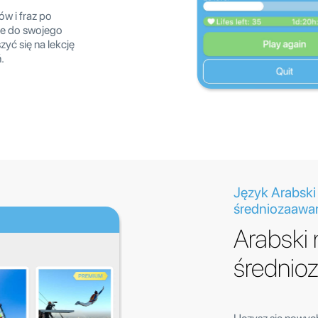
w i fraz po
je do swojego
zyć się na lekcję
.
Język Arabski
średniozaaw
Arabski
średni