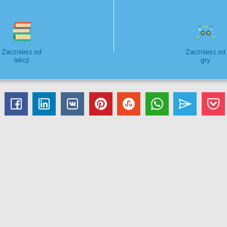
Zaczniesz od
Zaczniesz od
lekcji
gry