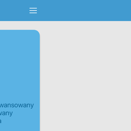
awansowany
wany
a