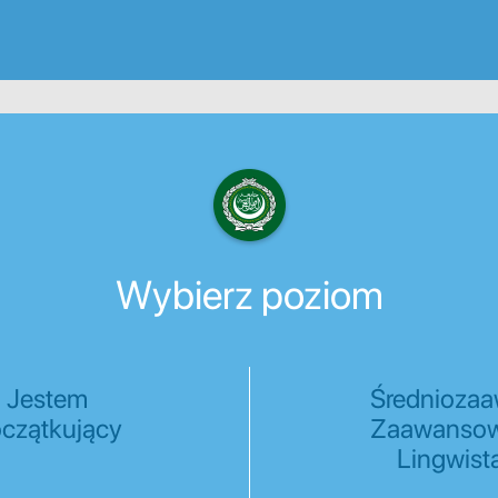
Wybierz poziom
Jestem
Średnioza
czątkujący
Zaawanso
Lingwist