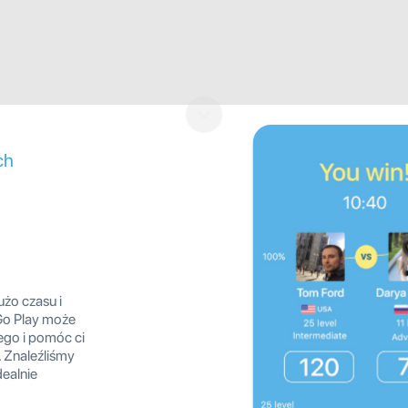
ch
żo czasu i
nGo Play może
ego i pomóc ci
. Znaleźliśmy
dealnie