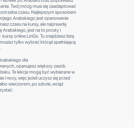
h slówek po Arabsku oraz poprawiasz
hania. Twój mózg musi się zaadaptować
o potrzeba czasu. Najlepszym sposobem
wojego Arabskiego jest opanowanie
 masz czasu na kursy, ale naprawdę
 Arabskiego, jest na to prosty i
kursy online LinGo. Tu znajdziesz listę
 musisz tylko wybrać którąś spełniającą
.
Arabskiego dla
anych, opanujesz większy zasób
bsku. Te lekcje mogą być wybierane w
a i nocy, więc jeżeli uczysz się przed
albo wieczorem, po szkole, wciąż
zystać.