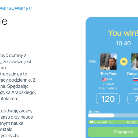
aawansowanym
ie
 być dumny z
, że zawsze jest
iom
rabskim, a te
acy codziennie. Z
ine. Spędzając
ęzyka Arabskiego,
ontekstem.
esteś dwujęzyczny
czasu przy nauce
cznym nauka
zostało
tycznych.