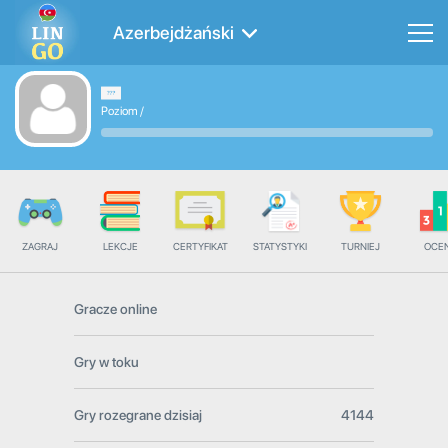
Azerbejdżański
Poziom
/
ZAGRAJ
LEKCJE
CERTYFIKAT
STATYSTYKI
TURNIEJ
OCE
Gracze online
Gry w toku
Gry rozegrane dzisiaj
4144