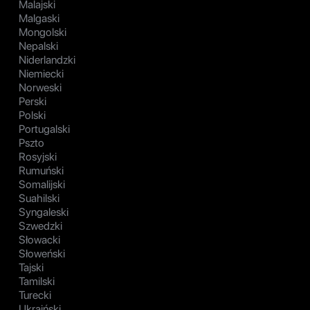
Malajski
Malgaski
Mongolski
Nepalski
Niderlandzki
Niemiecki
Norweski
Perski
Polski
Portugalski
Pszto
Rosyjski
Rumuński
Somalijski
Suahilski
Syngaleski
Szwedzki
Słowacki
Słoweński
Tajski
Tamilski
Turecki
Ukraiński