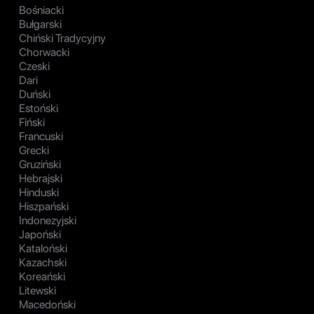
Bośniacki
Bułgarski
Chiński Tradycyjny
Chorwacki
Czeski
Dari
Duński
Estoński
Fiński
Francuski
Grecki
Gruziński
Hebrajski
Hinduski
Hiszpański
Indonezyjski
Japoński
Kataloński
Kazachski
Koreański
Litewski
Macedoński