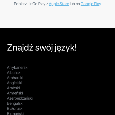
Pobierz LinGo Play z
Apple Store
lub na
Google Play
Znajdź swój język!
Afrykanerski
Albański
Amharski
Angielski
Arabski
Armeński
Azerbejdżański
Bengalski
Białoruski
Birmański