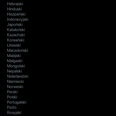
Hebrajski
Hinduski
Hiszpański
Indonezyjski
Japoński
Kataloński
Kazachski
Koreański
Litewski
Macedoński
Malajski
Malgaski
Mongolski
Nepalski
Niderlandzki
Niemiecki
Norweski
Perski
Polski
Portugalski
Pszto
Rosyjski