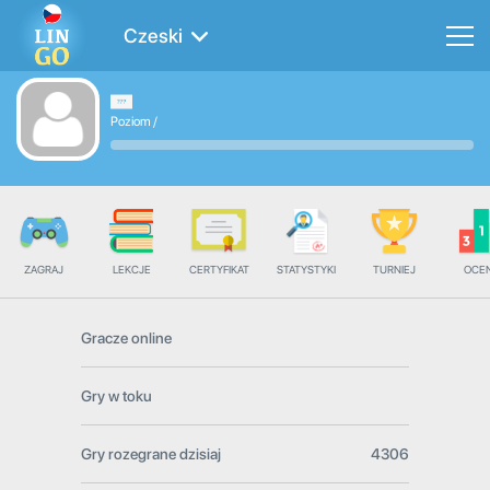
Czeski
Poziom
/
ZAGRAJ
LEKCJE
CERTYFIKAT
STATYSTYKI
TURNIEJ
OCE
Gracze online
Gry w toku
Gry rozegrane dzisiaj
4306