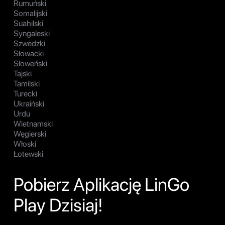
Rumuński
Somalijski
Suahilski
Syngaleski
Szwedzki
Słowacki
Słoweński
Tajski
Tamilski
Turecki
Ukraiński
Urdu
Wietnamski
Węgierski
Włoski
Łotewski
Pobierz Aplikację LinGo
Play Dzisiaj!