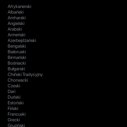
Afrykanerski
Albański
Amharski
Angielski
Arabski
Armeński
Azerbejdżański
Bengalski
Białoruski
Birmański
Bośniacki
Bułgarski
Chiński Tradycyjny
Chorwacki
Czeski
Dari
Duński
Estoński
Fiński
Francuski
Grecki
Gruziński