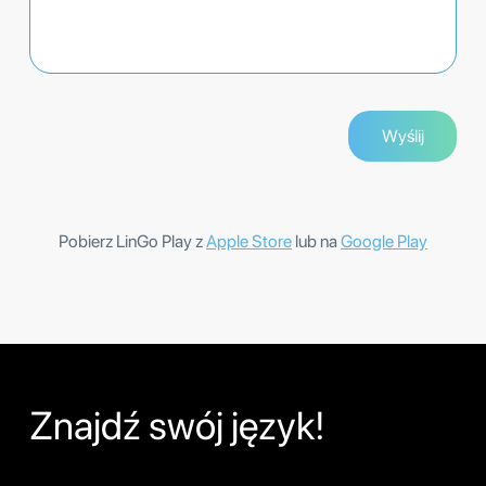
Pobierz LinGo Play z
Apple Store
lub na
Google Play
Znajdź swój język!