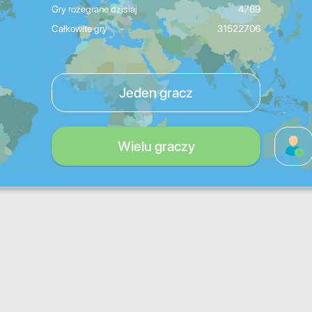
Gry rozegrane dzisiaj
4769
Całkowite gry
31522706
Jeden gracz
Wielu graczy