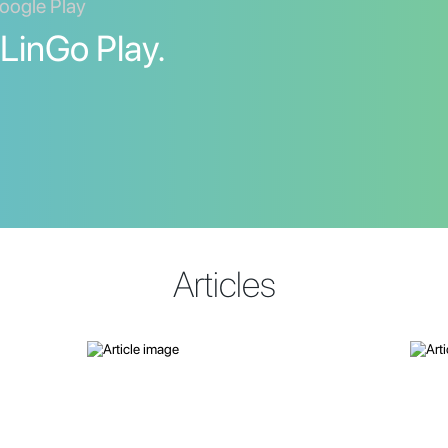
oogle Play
 LinGo Play.
Articles