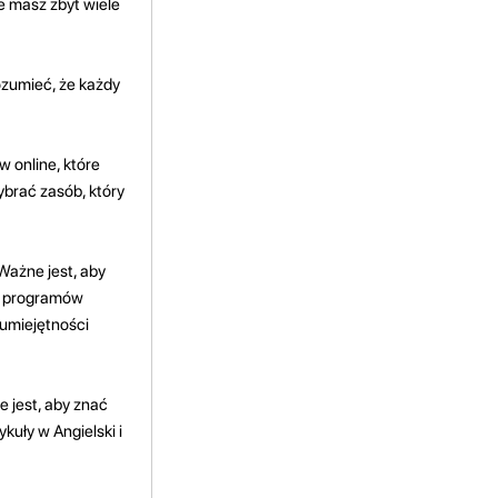
ie masz zbyt wiele
ozumieć, że każdy
w online, które
ybrać zasób, który
 Ważne jest, aby
 i programów
 umiejętności
 jest, aby znać
ykuły w Angielski i