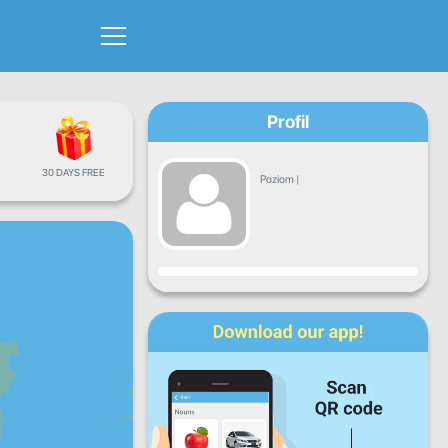
Profil
30 DAYS FREE
Poziom
|
Postęp
Pn.
Wt.
Śr.
Cz.