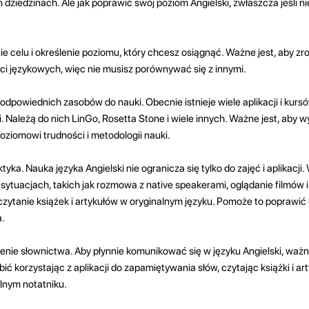
 dziedzinach. Ale jak poprawić swój poziom Angielski, zwłaszcza jeśli n
ie celu i określenie poziomu, który chcesz osiągnąć. Ważne jest, aby zr
ci językowych, więc nie musisz porównywać się z innymi.
dpowiednich zasobów do nauki. Obecnie istnieje wiele aplikacji i kursó
Należą do nich LinGo, Rosetta Stone i wiele innych. Ważne jest, aby w
ziomowi trudności i metodologii nauki.
tyka. Nauka języka Angielski nie ogranicza się tylko do zajęć i aplikacji.
sytuacjach, takich jak rozmowa z native speakerami, oglądanie filmów
 czytanie książek i artykułów w oryginalnym języku. Pomoże to poprawić
a.
nie słownictwa. Aby płynnie komunikować się w języku Angielski, ważne
ić korzystając z aplikacji do zapamiętywania słów, czytając książki i art
lnym notatniku.