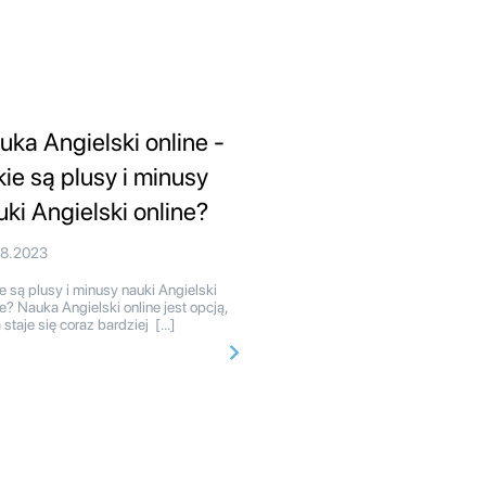
uka Angielski online -
kie są plusy i minusy
uki Angielski online?
08.2023
e są plusy i minusy nauki Angielski
ne? Nauka Angielski online jest opcją,
a staje się coraz bardziej […]