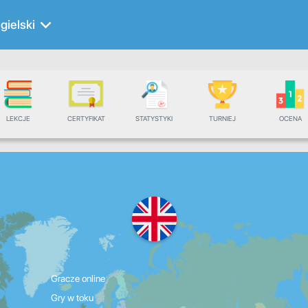
gielski
LEKCJE
CERTYFIKAT
STATYSTYKI
TURNIEJ
OCENA
Gracze online
Gry w toku