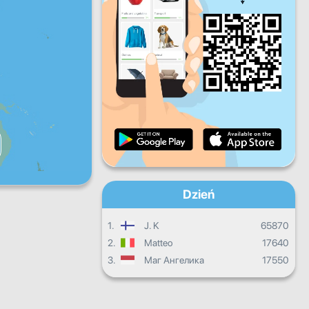
Pt.
Sb.
Nd.
Dzienne postępy
Miesięczne postępy
Certyfikat
Ogólny postęp
Dzień
1.
J. K
65870
2.
Matteo
17640
3.
Маг Ангелика
17550