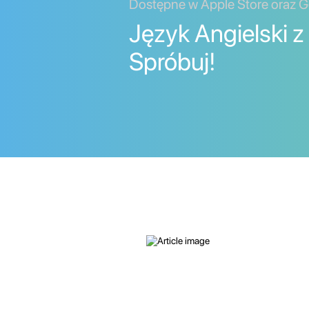
Dostępne w Apple Store oraz G
Język Angielski z
Spróbuj!