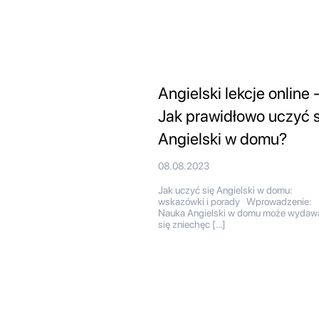
Angielski lekcje online 
Jak prawidłowo uczyć s
Angielski w domu?
08.08.2023
Jak uczyć się Angielski w domu:
wskazówki i porady Wprowadzenie:
Nauka Angielski w domu może wydaw
się zniechęc […]