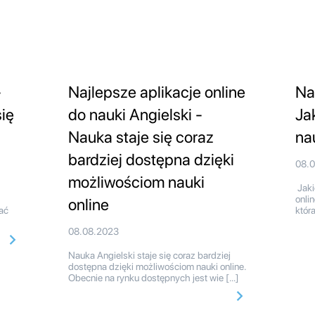
-
Najlepsze aplikacje online
Na
ię
do nauki Angielski -
Ja
Nauka staje się coraz
na
bardziej dostępna dzięki
08.
możliwościom nauki
Jaki
onli
online
ać
któr
08.08.2023
Nauka Angielski staje się coraz bardziej
dostępna dzięki możliwościom nauki online.
Obecnie na rynku dostępnych jest wie […]