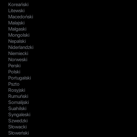
Koreański
Litewski
Macedoński
Malajski
Malgaski
Mongolski
Nepalski
Niderlandzki
Niemiecki
Norweski
Perski
Polski
Portugalski
Pszto
Rosyjski
Rumuński
Somalijski
Suahilski
Syngaleski
Szwedzki
Słowacki
Słoweński