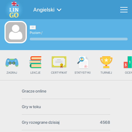
Angielski
Poziom
/
ZAGRAJ
LEKCJE
CERTYFIKAT
STATYSTYKI
TURNIEJ
OCE
Gracze online
Gry w toku
Gry rozegrane dzisiaj
4568