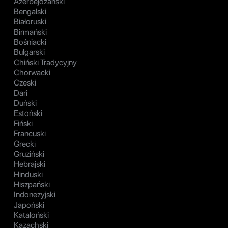
Azerbejdżański
Bengalski
Białoruski
Birmański
Bośniacki
Bułgarski
Chiński Tradycyjny
Chorwacki
Czeski
Dari
Duński
Estoński
Fiński
Francuski
Grecki
Gruziński
Hebrajski
Hinduski
Hiszpański
Indonezyjski
Japoński
Kataloński
Kazachski