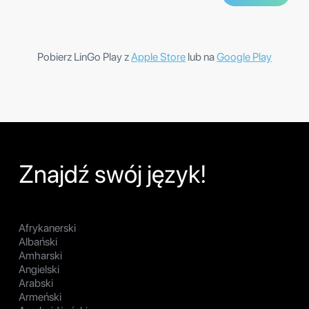
Pobierz LinGo Play z
Apple Store
lub na
Google Play
Znajdź swój język!
Afrykanerski
Albański
Amharski
Angielski
Arabski
Armeński