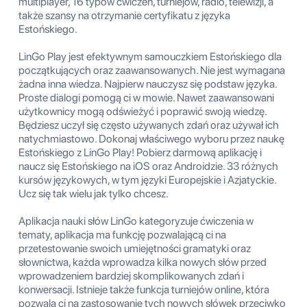
multiplayer, 16 typów ćwiczeń, turniejów, radio, telewizji, a
także szansy na otrzymanie certyfikatu z języka
Estońskiego.
LinGo Play jest efektywnym samouczkiem Estońskiego dla
początkujących oraz zaawansowanych. Nie jest wymagana
żadna inna wiedza. Najpierw nauczysz się podstaw języka.
Proste dialogi pomogą ci w mowie. Nawet zaawansowani
użytkownicy mogą odświeżyć i poprawić swoją wiedzę.
Będziesz uczył się często używanych zdań oraz używał ich
natychmiastowo. Dokonaj właściwego wyboru przez naukę
Estońskiego z LinGo Play! Pobierz darmową aplikację i
naucz się Estońskiego na iOS oraz Androidzie. 33 różnych
kursów językowych, w tym języki Europejskie i Azjatyckie.
Ucz się tak wielu jak tylko chcesz.
Aplikacja nauki słów LinGo kategoryzuje ćwiczenia w
tematy, aplikacja ma funkcję pozwalającą ci na
przetestowanie swoich umiejętności gramatyki oraz
słownictwa, każda wprowadza kilka nowych słów przed
wprowadzeniem bardziej skomplikowanych zdań i
konwersacji. Istnieje także funkcja turniejów online, która
pozwala ci na zastosowanie tych nowych słówek przeciwko