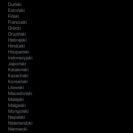
Duński
Estoński
Fiński
Francuski
Grecki
Gruziński
Hebrajski
Hinduski
Hiszpański
Indonezyjski
Japoński
Kataloński
Kazachski
Koreański
Litewski
Macedoński
Malajski
Malgaski
Mongolski
Nepalski
Niderlandzki
Niemiecki