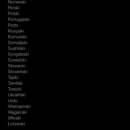
Norweski
Perski
Polski
Portugalski
Pszto
Rosyjski
Rumuński
Somalijski
Suahilski
Syngaleski
Szwedzki
Słowacki
Słoweński
Tajski
Tamilski
Turecki
Ukraiński
Urdu
Wietnamski
Węgierski
Włoski
Łotewski