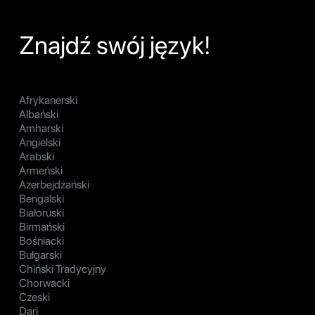
Znajdź swój język!
Afrykanerski
Albański
Amharski
Angielski
Arabski
Armeński
Azerbejdżański
Bengalski
Białoruski
Birmański
Bośniacki
Bułgarski
Chiński Tradycyjny
Chorwacki
Czeski
Dari