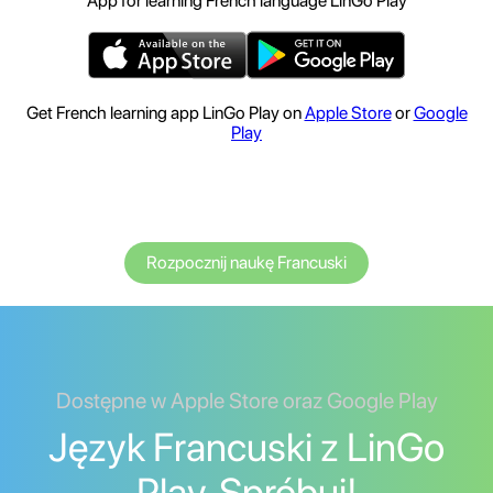
App for learning French language LinGo Play
Get French learning app LinGo Play on
Apple Store
or
Google
Play
Rozpocznij naukę Francuski
Dostępne w Apple Store oraz Google Play
Język Francuski z LinGo
Play. Spróbuj!