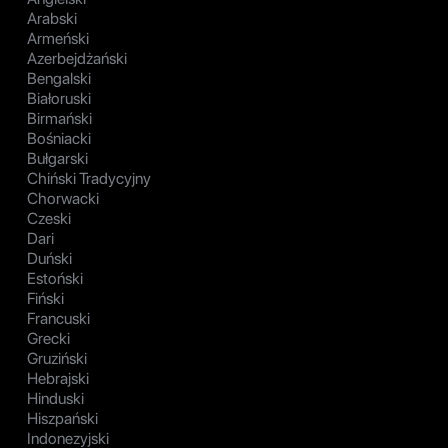
Arabski
Armeński
Azerbejdżański
Bengalski
Białoruski
Birmański
Bośniacki
Bułgarski
Chiński Tradycyjny
Chorwacki
Czeski
Dari
Duński
Estoński
Fiński
Francuski
Grecki
Gruziński
Hebrajski
Hinduski
Hiszpański
Indonezyjski