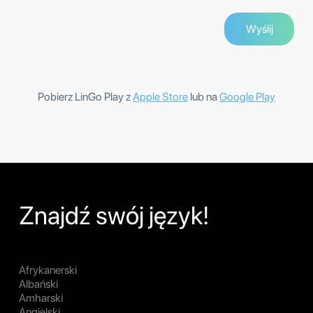
Pobierz LinGo Play z
Apple Store
lub na
Google Play
Znajdź swój język!
Afrykanerski
Albański
Amharski
Angielski