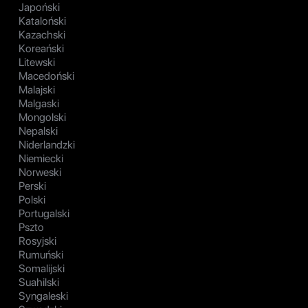
Japoński
Kataloński
Kazachski
Koreański
Litewski
Macedoński
Malajski
Malgaski
Mongolski
Nepalski
Niderlandzki
Niemiecki
Norweski
Perski
Polski
Portugalski
Pszto
Rosyjski
Rumuński
Somalijski
Suahilski
Syngaleski