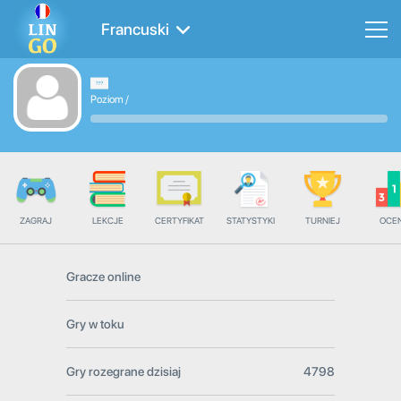
Francuski
Poziom
/
ZAGRAJ
LEKCJE
CERTYFIKAT
STATYSTYKI
TURNIEJ
OCE
Gracze online
Gry w toku
Gry rozegrane dzisiaj
4798