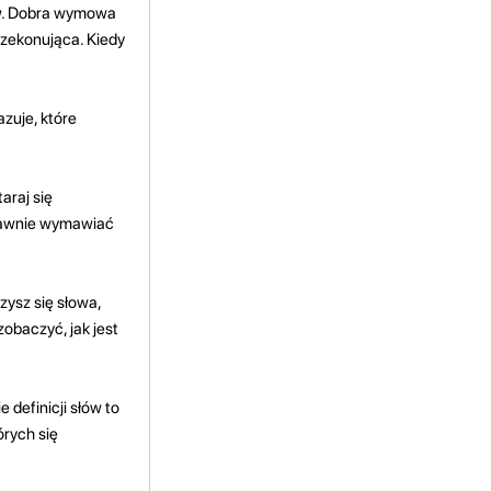
ów. Dobra wymowa
rzekonująca. Kiedy
zuje, które
araj się
prawnie wymawiać
zysz się słowa,
obaczyć, jak jest
 definicji słów to
órych się