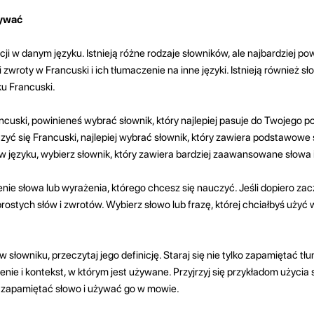
żywać
nicji w danym języku. Istnieją różne rodzaje słowników, ale najbardziej 
i zwroty w Francuski i ich tłumaczenie na inne języki. Istnieją również sło
ku Francuski.
ncuski, powinieneś wybrać słownik, który najlepiej pasuje do Twojego 
zyć się Francuski, najlepiej wybrać słownik, który zawiera podstawowe s
w języku, wybierz słownik, który zawiera bardziej zaawansowane słowa i
nie słowa lub wyrażenia, którego chcesz się nauczyć. Jeśli dopiero za
prostych słów i zwrotów. Wybierz słowo lub frazę, której chciałbyś użyć 
w słowniku, przeczytaj jego definicję. Staraj się nie tylko zapamiętać t
nie i kontekst, w którym jest używane. Przyjrzyj się przykładom użycia
j zapamiętać słowo i używać go w mowie.