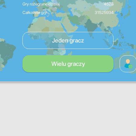
Gry rozegrane dzisiaj
4528
Całkowite gry
31525934
Jeden gracz
Wielu graczy