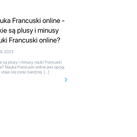
uka Francuski online -
kie są plusy i minusy
uki Francuski online?
08.2023
e są plusy i minusy nauki Francuski
ne? Nauka Francuski online jest opcją,
a staje się coraz bardziej […]