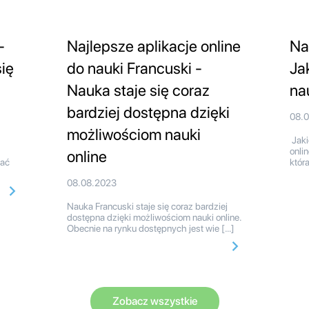
-
Najlepsze aplikacje online
Na
ię
do nauki Francuski -
Ja
Nauka staje się coraz
na
bardziej dostępna dzięki
08.
możliwościom nauki
Jaki
onli
online
ać
któr
08.08.2023
Nauka Francuski staje się coraz bardziej
dostępna dzięki możliwościom nauki online.
Obecnie na rynku dostępnych jest wie […]
Zobacz wszystkie