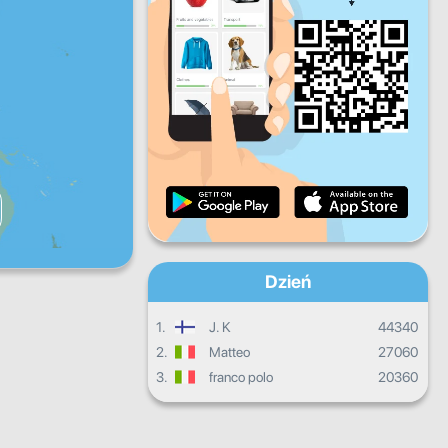
Pt.
Sb.
Nd.
Dzienne postępy
Miesięczne postępy
Certyfikat
Ogólny postęp
Dzień
1.
J. K
44340
2.
Matteo
27060
3.
franco polo
20360