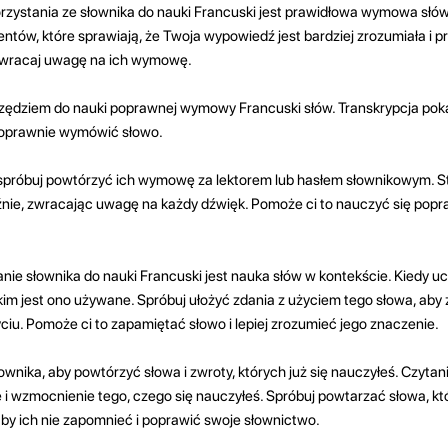
zystania ze słownika do nauki Francuski jest prawidłowa wymowa sł
ntów, które sprawiają, że Twoja wypowiedź jest bardziej zrozumiała i p
 zwracaj uwagę na ich wymowę.
rzędziem do nauki poprawnej wymowy Francuski słów. Transkrypcja poka
poprawnie wymówić słowo.
 spróbuj powtórzyć ich wymowę za lektorem lub hasłem słownikowym. St
źnie, zwracając uwagę na każdy dźwięk. Pomoże ci to nauczyć się po
e słownika do nauki Francuski jest nauka słów w kontekście. Kiedy uc
im jest ono używane. Spróbuj ułożyć zdania z użyciem tego słowa, aby z
u. Pomoże ci to zapamiętać słowo i lepiej zrozumieć jego znaczenie.
ownika, aby powtórzyć słowa i zwroty, których już się nauczyłeś. Czytanie
i wzmocnienie tego, czego się nauczyłeś. Spróbuj powtarzać słowa, kt
by ich nie zapomnieć i poprawić swoje słownictwo.