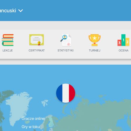
ancuski
LEKCJE
CERTYFIKAT
STATYSTYKI
TURNIEJ
OCENA
Gracze online
Gry w toku