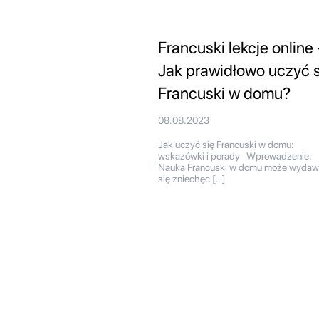
Francuski lekcje online 
Jak prawidłowo uczyć s
Francuski w domu?
08.08.2023
Jak uczyć się Francuski w domu:
wskazówki i porady Wprowadzenie:
Nauka Francuski w domu może wydaw
się zniechęc […]