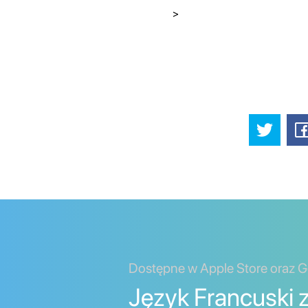
>
Dostępne w Apple Store oraz G
Język Francuski 