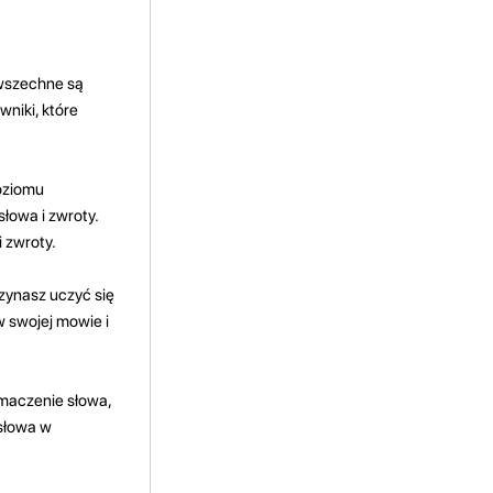
powszechne są
wniki, które
poziomu
łowa i zwroty.
 zwroty.
czynasz uczyć się
w swojej mowie i
łumaczenie słowa,
 słowa w