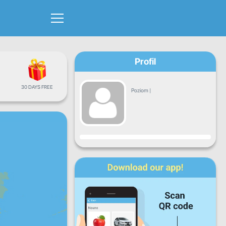
Profil
30 DAYS FREE
Poziom
|
Postęp
Pn.
Wt.
Śr.
Cz.