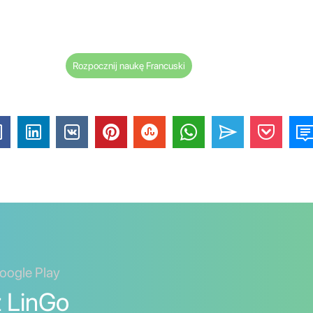
Rozpocznij naukę Francuski
oogle Play
z LinGo