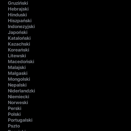
Gruziński
Hebrajski
Hinduski
Hiszpański
Indonezyjski
Japoński
Kataloński
Kazachski
Koreański
Litewski
Macedoński
Malajski
Malgaski
Mongolski
Nepalski
Niderlandzki
Niemiecki
Norweski
Perski
Polski
Portugalski
Pszto