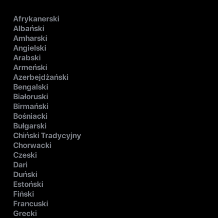
Afrykanerski
Albański
Amharski
Angielski
Arabski
Armeński
Azerbejdżański
Bengalski
Białoruski
Birmański
Bośniacki
Bułgarski
Chiński Tradycyjny
Chorwacki
Czeski
Dari
Duński
Estoński
Fiński
Francuski
Grecki