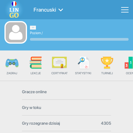
Francuski
Poziom
/
ZAGRAJ
LEKCJE
CERTYFIKAT
STATYSTYKI
TURNIEJ
OCE
Gracze online
Gry w toku
Gry rozegrane dzisiaj
4305