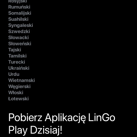
Rosyjski
Rumuński
Somalijski
Suahilski
Syngaleski
Szwedzki
Słowacki
Słoweński
Tajski
Tamilski
Turecki
Ukraiński
Urdu
Wietnamski
Węgierski
Włoski
Łotewski
Pobierz Aplikację LinGo
Play Dzisiaj!