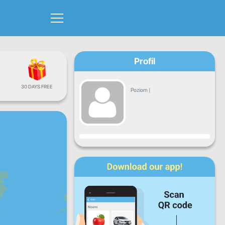
Profil
30 DAYS FREE
Poziom
|
Postęp
Pn.
Wt.
Śr.
Cz.