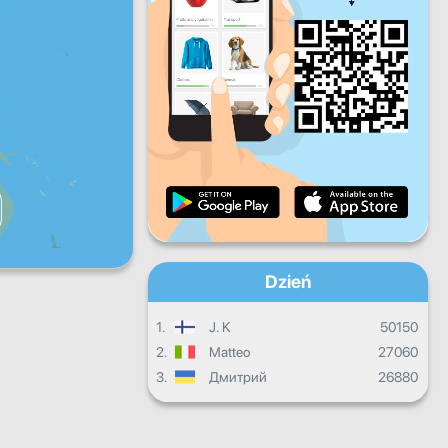
Pt.
Sb.
Nd.
Dzienne postępy
Miesięczne postępy
Certyfikat
Ogólny postęp
Dzień
1.
J. K
50150
2.
Matteo
27060
3.
Дмитрий
26880