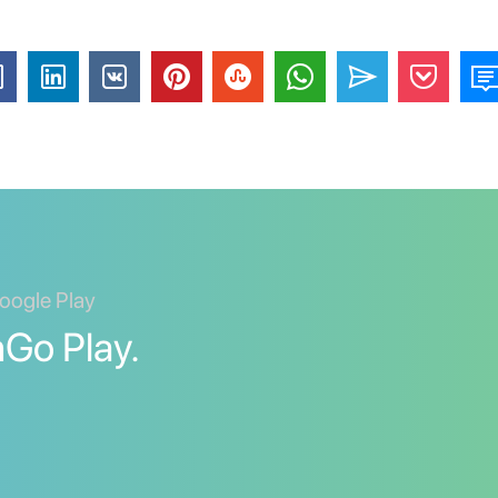
oogle Play
nGo Play.