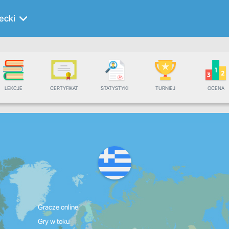
ecki
LEKCJE
CERTYFIKAT
STATYSTYKI
TURNIEJ
OCENA
Gracze online
Gry w toku