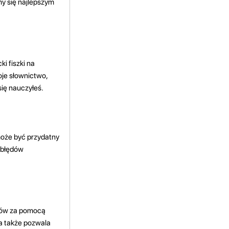
my się najlepszym
i fiszki na
je słownictwo,
się nauczyłeś.
może być przydatny
ć błędów
otów za pomocą
 a także pozwala