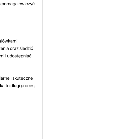
co pomaga ćwiczyć
 słówkami,
enia oraz śledzić
mi i udostępniać
larne i skuteczne
a to długi proces,