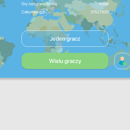
Gry rozegrane dzisiaj
4398
Całkowite gry
31527630
Jeden gracz
Wielu graczy