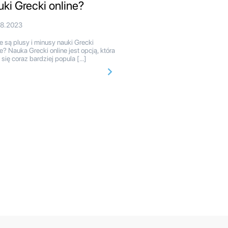
uki Grecki online?
08.2023
e są plusy i minusy nauki Grecki
ne? Nauka Grecki online jest opcją, która
e się coraz bardziej popula […]