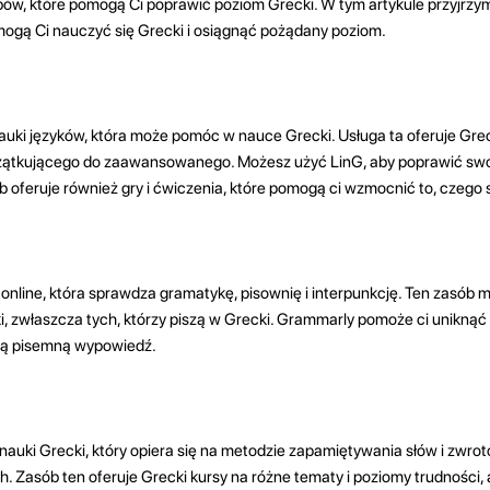
bów, które pomogą Ci poprawić poziom Grecki. W tym artykule przyjrzy
gą Ci nauczyć się Grecki i osiągnąć pożądany poziom.
auki języków, która może pomóc w nauce Grecki. Usługa ta oferuje Greck
zątkującego do zaawansowanego. Możesz użyć LinG, aby poprawić swo
oferuje również gry i ćwiczenia, które pomogą ci wzmocnić to, czego 
nline, która sprawdza gramatykę, pisownię i interpunkcję. Ten zasób 
ki, zwłaszcza tych, którzy piszą w Grecki. Grammarly pomoże ci unikną
ją pisemną wypowiedź.
auki Grecki, który opiera się na metodzie zapamiętywania słów i zwr
 Zasób ten oferuje Grecki kursy na różne tematy i poziomy trudności,