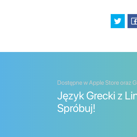
Dostępne w Apple Store oraz G
Język Grecki z Li
Spróbuj!